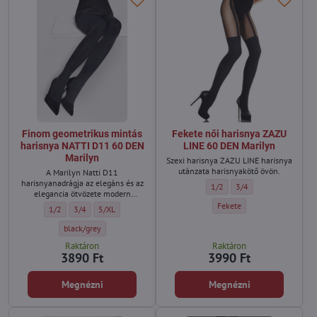
Finom geometrikus mintás
Fekete női harisnya ZAZU
harisnya NATTI D11 60 DEN
LINE 60 DEN Marilyn
Marilyn
Szexi harisnya ZAZU LINE harisnya
utánzata harisnyakötő övön.
A Marilyn Natti D11
harisnyanadrágja az elegáns és az
Fekete női harisnya ZAZU LIN
Fekete női harisnya Z
1/2
3/4
elegancia ötvözete modern
dizájnban.
Fekete női harisnya ZAZU L
Fekete
Finom geometrikus mintás harisnya NATTI D11 60 DEN Marilyn - Méret:
Finom geometrikus mintás harisnya NATTI D11 60 DEN Marilyn - Mé
Finom geometrikus mintás harisnya NATTI D11 60 DEN Maril
1/2
3/4
5/XL
Finom geometrikus mintás harisnya NATTI D11 60 DEN Marilyn - Szín:
black/grey
Raktáron
Raktáron
3890 Ft
3990 Ft
Megnézni
Megnézni