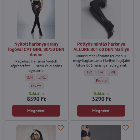
Nyitott harisnya arany
Pöttyös mintás harisnya
logóval CAT GIRL 30/50 DEN
ALLURE B01 60 DEN Marilyn
Amour
Mutasd meg lábaidat teljesen új
megvilágításban a Marilyn legújabb
Ragadozó harisnya "nyitott
Allure B01 harisnyanadrágjával.
lépésbetéttel" - szexi és elegáns
egyszerre.
Pöttyös mintás harisnya ALLURE 
Pöttyös mintás harisnya A
Pöttyös mintás har
1/2
3/4
5/XL
Nyitott harisnya arany logóval CAT GIRL 30/50 DEN Amour - Méret:
Nyitott harisnya arany logóval CAT GIRL 30/50 DEN Amour - Mér
S/M
L/XL
Pöttyös mintás harisnya AL
Fekete
Nyitott harisnya arany logóval CAT GIRL 30/50 DEN Amour - Szín:
Fekete
Raktáron
Raktáron
8590 Ft
3290 Ft
Megnézni
Megnézni