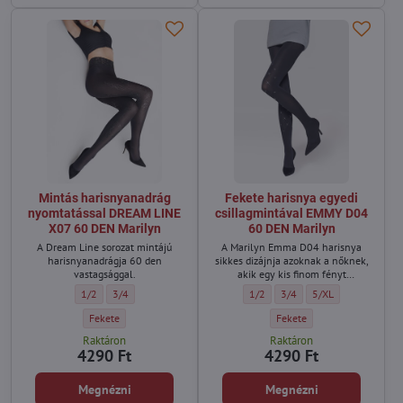
Mintás harisnyanadrág
Fekete harisnya egyedi
nyomtatással DREAM LINE
csillagmintával EMMY D04
X07 60 DEN Marilyn
60 DEN Marilyn
A Dream Line sorozat mintájú
A Marilyn Emma D04 harisnya
harisnyanadrágja 60 den
sikkes dizájnja azoknak a nőknek,
vastagsággal.
akik egy kis finom fényt
szeretnének adni stílusuknak.
Mintás harisnyanadrág nyomtatással DREAM LINE X07 60 DEN Marilyn 
Mintás harisnyanadrág nyomtatással DREAM LINE X07 60 DEN Ma
Fekete harisnya egyedi csillagm
Fekete harisnya egyedi cs
Fekete harisnya eg
1/2
3/4
1/2
3/4
5/XL
Mintás harisnyanadrág nyomtatással DREAM LINE X07 60 DEN Marilyn
Fekete harisnya egyedi csi
Fekete
Fekete
Raktáron
Raktáron
4290 Ft
4290 Ft
Megnézni
Megnézni