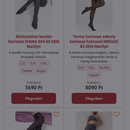
Átlátszatlan bordás
Termo harisnya vékony
harisnya DIANA X04 60 DEN
harisnya hatással MIRAGE
Marilyn
85 DEN Marilyn
A bordás harisnya 3D mikroszálas
A termo harisnya elegáns, vékony
anyagból készült.
harisnya megjelenését ötvözi a
meleg alsóruházat
Átlátszatlan bordás harisnya DIANA X04 60 DEN Marilyn - Méret:
Átlátszatlan bordás harisnya DIANA X04 60 DEN Marilyn - Méret:
Átlátszatlan bordás harisnya DIANA X04 60 DEN Marilyn - Mé
1/2
3/4
5/XL
funkcionalitásával.
Termo harisnya vékony harisnya ha
Termo harisnya vékony hari
Termo harisnya véko
S/M
M/L
XL/XXL
Átlátszatlan bordás harisnya DIANA X04 60 DEN Marilyn - Szín:
Átlátszatlan bordás harisnya DIANA X04 60 DEN Marilyn - Szín:
Fekete
Grigio
Termo harisnya vékony hari
Fekete
Raktáron
Raktáron
3690 Ft
8090 Ft
Megnézni
Megnézni