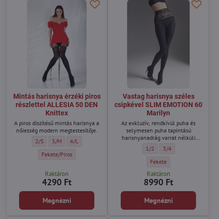
Mintás harisnya érzéki piros
Vastag harisnya széles
részlettel ALLESIA 50 DEN
csipkével SLIM EMOTION 60
Knittex
Marilyn
A piros díszítésű mintás harisnya a
Az exkluzív, rendkívül puha és
nőiesség modern megtestesítője.
selymesen puha tapintású
harisnyanadrág varrat nélküli
Mintás harisnya érzéki piros részlettel ALLESIA 50 DEN Knittex - Méret:
Mintás harisnya érzéki piros részlettel ALLESIA 50 DEN Knittex - Mér
Mintás harisnya érzéki piros részlettel ALLESIA 50 DEN Knitt
2/S
3/M
4/L
technológiával készült.
Vastag harisnya széles csipk
Vastag harisnya széles
1/2
3/4
Mintás harisnya érzéki piros részlettel ALLESIA 50 DEN Knittex - Szín:
Fekete/Piros
Vastag harisnya széles csip
Fekete
Raktáron
Raktáron
4290 Ft
8990 Ft
Megnézni
Megnézni