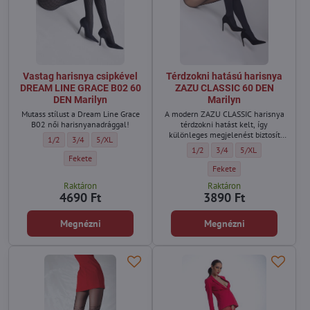
Vastag harisnya csipkével
Térdzokni hatású harisnya
DREAM LINE GRACE B02 60
ZAZU CLASSIC 60 DEN
DEN Marilyn
Marilyn
Mutass stílust a Dream Line Grace
A modern ZAZU CLASSIC harisnya
B02 női harisnyanadrággal!
térdzokni hatást kelt, így
különleges megjelenést biztosít
Vastag harisnya csipkével DREAM LINE GRACE B02 60 DEN Marilyn - Méret
Vastag harisnya csipkével DREAM LINE GRACE B02 60 DEN Marilyn -
Vastag harisnya csipkével DREAM LINE GRACE B02 60 DEN Ma
1/2
3/4
5/XL
anélkül, hogy több réteget kellene
Térdzokni hatású harisnya ZAZU 
Térdzokni hatású harisnya
Térdzokni hatású h
1/2
3/4
5/XL
viselned.
Vastag harisnya csipkével DREAM LINE GRACE B02 60 DEN Marilyn - 
Fekete
Térdzokni hatású harisnya 
Fekete
Raktáron
Raktáron
4690 Ft
3890 Ft
Megnézni
Megnézni