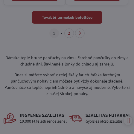
További termékek betöltése
1
2
Dámske teplé hrubé pančuchy na zimu. Farebné pančušky do zimy a
chladné dni. Bavlnené silonky do chladu aj zahrejú.
Dnes si môžete vybrať z celej škály farieb. Vďaka farebným
pančuchovým nohaviciam môžete byť vždy dokonale zladené.
Pančucháče sú teplé, nepriehľadné a a navyše aj moderné. Vyberte si
z našej širokej ponuky.
INGYENES SZÁLLÍTÁS
SZÁLLÍTÁS FUTÁRRAL
19.000 Ft feletti rendelésnél
Gyors és olcsó szállítás