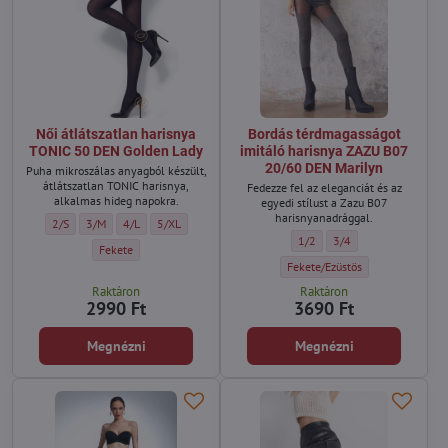
Női átlátszatlan harisnya
Bordás térdmagasságot
TONIC 50 DEN Golden Lady
imitáló harisnya ZAZU B07
20/60 DEN Marilyn
Puha mikroszálas anyagból készült,
átlátszatlan TONIC harisnya,
Fedezze fel az eleganciát és az
alkalmas hideg napokra.
egyedi stílust a Zazu B07
harisnyanadrággal.
Női átlátszatlan harisnya TONIC 50 DEN Golden Lady - Méret:
Női átlátszatlan harisnya TONIC 50 DEN Golden Lady - Méret:
Női átlátszatlan harisnya TONIC 50 DEN Golden Lady - Méret:
Női átlátszatlan harisnya TONIC 50 DEN Golden Lady - Mé
2/S
3/M
4/L
5/XL
Bordás térdmagasságot imitál
Bordás térdmagasságot
1/2
3/4
Női átlátszatlan harisnya TONIC 50 DEN Golden Lady - Szín:
Fekete
Bordás térdmagasságot imitáló 
Fekete/Ezüstös
Raktáron
Raktáron
2990 Ft
3690 Ft
Megnézni
Megnézni