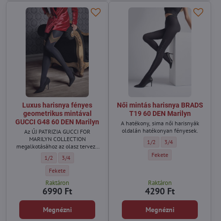
Luxus harisnya fényes
Női mintás harisnya BRADS
geometrikus mintával
T19 60 DEN Marilyn
GUCCI G48 60 DEN Marilyn
A hatékony, sima női harisnyák
oldalán hatékonyan fényesek.
Az ÚJ PATRIZIA GUCCI FOR
MARILYN COLLECTION
Női mintás harisnya BRADS T
Női mintás harisnya B
1/2
3/4
megalkotásához az olasz tervező
saját kedvenc stílusa inspirálta.
Női mintás harisnya BRADS 
Fekete
Luxus harisnya fényes geometrikus mintával GUCCI G48 60 DEN Marily
Luxus harisnya fényes geometrikus mintával GUCCI G48 60 DEN 
1/2
3/4
Luxus harisnya fényes geometrikus mintával GUCCI G48 60 DEN Maril
Fekete
Raktáron
Raktáron
6990 Ft
4290 Ft
Megnézni
Megnézni