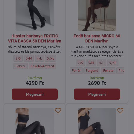
Hipster harisnya EROTIC
Fedő harisnya MICRO 60
VITA BASSA 50 DEN Marilyn
DEN Marilyn
Női csípő fazonú harisnya, csipkével
A MICRO 60 DEN harisnya a
díszített és kis pamut lépésbetéttel.
Marilyn márkától az elegancia és a
funkcionalitás tökéletes ötvözete.
Hipster harisnya EROTIC VITA BASSA 50 DEN Marilyn - Méret:
Hipster harisnya EROTIC VITA BASSA 50 DEN Marilyn - Méret:
Hipster harisnya EROTIC VITA BASSA 50 DEN Marilyn - Méret:
Hipster harisnya EROTIC VITA BASSA 50 DEN Marilyn - Mér
2/S
3/M
4/L
5/XL
Fedő harisnya MICRO 60 DEN Marilyn 
Fedő harisnya MICRO 60 DEN M
Fedő harisnya MICRO 60
Fedő harisnya M
2/S
3/M
4/L
5/XL
Hipster harisnya EROTIC VITA BASSA 50 DEN Marilyn - Szín:
Hipster harisnya EROTIC VITA BASSA 50 DEN Marilyn - Szín:
Fekete
Fekete/Antracit
Fedő harisnya MICRO 60 DEN Marilyn - Sz
Fedő harisnya MICRO 60 DEN Mar
Fedő harisnya MICRO
Fedő hari
Fe
Fehér
Burgund
Fekete
Piros
V
Raktáron
Raktáron
4290 Ft
2690 Ft
Megnézni
Megnézni