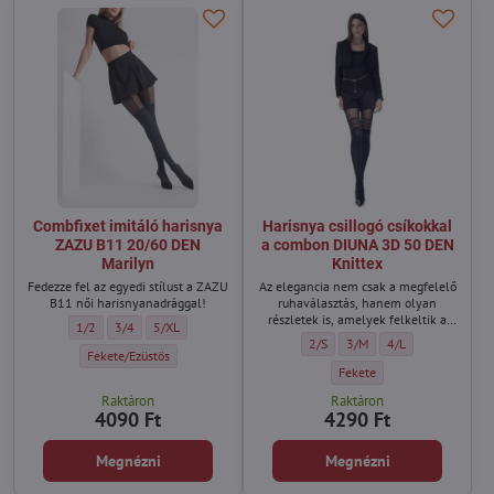
Combfixet imitáló harisnya
Harisnya csillogó csíkokkal
ZAZU B11 20/60 DEN
a combon DIUNA 3D 50 DEN
Marilyn
Knittex
Fedezze fel az egyedi stílust a ZAZU
Az elegancia nem csak a megfelelő
B11 női harisnyanadrággal!
ruhaválasztás, hanem olyan
részletek is, amelyek felkeltik a
Combfixet imitáló harisnya ZAZU B11 20/60 DEN Marilyn - Méret:
Combfixet imitáló harisnya ZAZU B11 20/60 DEN Marilyn - Méret:
Combfixet imitáló harisnya ZAZU B11 20/60 DEN Marilyn - M
1/2
3/4
5/XL
figyelmet, és karaktert
Harisnya csillogó csíkokkal a c
Harisnya csillogó csíkokk
Harisnya csillogó 
2/S
3/M
4/L
kölcsönöznek bármilyen stílusnak.
Combfixet imitáló harisnya ZAZU B11 20/60 DEN Marilyn - Szín:
Fekete/Ezüstös
Harisnya csillogó csíkokka
Fekete
Raktáron
Raktáron
4090 Ft
4290 Ft
Megnézni
Megnézni