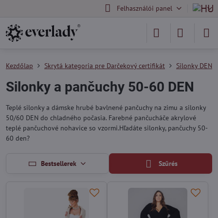
Felhasználói panel
Kezdőlap
Skrytá kategoria pre Darčekový certifikát
Silonky DEN
Silonky a pančuchy 50-60 DEN
Teplé silonky a dámske hrubé bavlnené pančuchy na zimu a silonky
50/60 DEN do chladného počasia. Farebné pančucháče akrylové
teplé pančuchové nohavice so vzormi.Hľadáte silonky, pančuchy 50-
60 den?
Bestsellerek
Szűrés