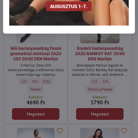
Női harisnyanadrág finom
Eredeti harisnyanadrág
geometriai mintával ZAZU
ZAZU BANKSY RAT 20/60
C03 20/60 DEN Marilyn
DEN Marilyn
A Marilyn Zazu C03
Bemutatjuk Marilyn egyedi és
harisnyanadrágja a kifinomult stílus
művészi ZAZU Banksy Rat dizájnját
esszenciája egy csipetnyi
azoknak a nőknek, akik értékelik az
provokációval.
eredeti stílust és a mély üzenetet. A
Női harisnyanadrág finom geometriai mintával ZAZU C03 20/60 DEN Maril
Női harisnyanadrág finom geometriai mintával ZAZU C03 20/60 DEN
Női harisnyanadrág finom geometriai mintával ZAZU C03 20/
Eredeti harisnyanadrág ZAZU
Eredeti harisnyanadrá
1/2
3/4
5/XL
1/2
3/4
Marilyn Banksy jellegzetes
stílusával kombinálva új dimenziót
Női harisnyanadrág finom geometriai mintával ZAZU C03 20/60 DEN 
Eredeti harisnyanadrág ZAZU B
Fekete
Testzínu/Fekete
kínál a női harisnyanadrágok
Raktáron
Raktáron
világában.
4690 Ft
5790 Ft
Megnézni
Megnézni