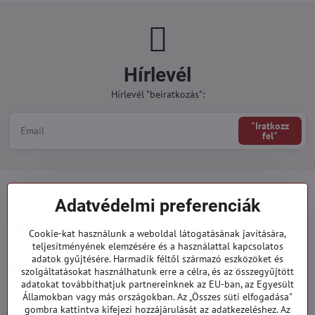
Hírlevél
Hírlevél "beiratkozás":
"Iratkozz
fel"
Minden a vásárlásról
Adatvédelmi preferenciák
Megrendelések
Cookie-kat használunk a weboldal látogatásának javítására,
teljesítményének elemzésére és a használattal kapcsolatos
adatok gyűjtésére. Harmadik féltől származó eszközöket és
Kategóriák
szolgáltatásokat használhatunk erre a célra, és az összegyűjtött
adatokat továbbíthatjuk partnereinknek az EU-ban, az Egyesült
Államokban vagy más országokban. Az „Összes süti elfogadása"
919 060 751
gombra kattintva kifejezi hozzájárulását az adatkezeléshez. Az