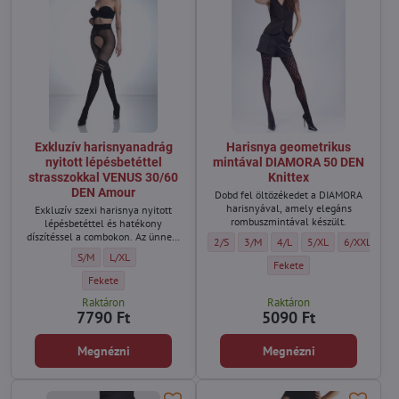
Exkluzív harisnyanadrág
Harisnya geometrikus
nyitott lépésbetéttel
mintával DIAMORA 50 DEN
strasszokkal VENUS 30/60
Knittex
DEN Amour
Dobd fel öltözékedet a DIAMORA
harisnyával, amely elegáns
Exkluzív szexi harisnya nyitott
rombuszmintával készült.
lépésbetéttel és hatékony
díszítéssel a combokon. Az ünnepi
Harisnya geometrikus mintával DIAMORA 
Harisnya geometrikus mintával DI
Harisnya geometrikus mint
Harisnya geometriku
Harisnya ge
2/S
3/M
4/L
5/XL
6/XXL
viseletnek nem kell unalmasnak
Exkluzív harisnyanadrág nyitott lépésbetéttel strasszokkal VENUS 30/
Exkluzív harisnyanadrág nyitott lépésbetéttel strasszokkal VE
S/M
L/XL
lennie...
Harisnya geometrikus mintá
Fekete
Exkluzív harisnyanadrág nyitott lépésbetéttel strasszokkal VENUS 3
Fekete
Raktáron
Raktáron
7790 Ft
5090 Ft
Megnézni
Megnézni