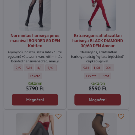
Női mintás harisnya piros
Extravagáns átlátszatlan
masnival BONDED 50 DEN
harisnya BLACK DIAMOND
Knittex
30/60 DEN Amour
Gyönyörű, hosszú, szexi lábak? Erre
Extravagáns, átlátszatlan
egyszerű válaszunk van: női mintás
harisnyanadrág "nyitott lépésközű"
Bonded harisnyanadrág, amely
csipkebugyival.
egyedi módon imitálja a hosszú
Női mintás harisnya piros masnival BONDED 50 DEN Knittex - Méret:
Női mintás harisnya piros masnival BONDED 50 DEN Knittex - Méret:
Női mintás harisnya piros masnival BONDED 50 DEN Knittex - M
Női mintás harisnya piros masnival BONDED 50 DEN Knitt
Extravagáns átlátszatlan harisn
Extravagáns átlátszatlan
Extravagáns átlát
2/S
3/M
4/L
5/XL
S/M
L/XL
XXL
csizmát, hátul megkötős piros
masnival. Csábító és érzéki
Női mintás harisnya piros masnival BONDED 50 DEN Knittex - Szín:
Extravagáns átlátszatlan hari
Extravagáns átlátsza
Fekete
Fekete
Piros
harisnyanadrág, amely meglep és
Raktáron
Raktáron
elcsábít.
5790 Ft
8590 Ft
Megnézni
Megnézni