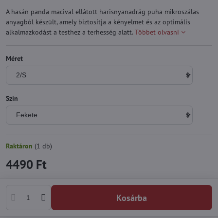
A hasán panda macival ellátott harisnyanadrág puha mikroszálas
anyagból készült, amely biztosítja a kényelmet és az optimális
alkalmazkodást a testhez a terhesség alatt.
Többet olvasni
Méret
Szín
Raktáron
(
1
db)
4490 Ft
Kosárba