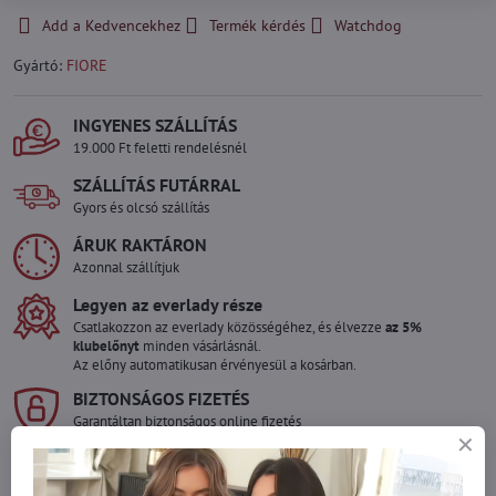
Add a Kedvencekhez
Termék kérdés
Watchdog
Gyártó:
FIORE
INGYENES SZÁLLÍTÁS
19.000 Ft feletti rendelésnél
SZÁLLÍTÁS FUTÁRRAL
Gyors és olcsó szállítás
ÁRUK RAKTÁRON
Azonnal szállítjuk
Legyen az everlady része
Csatlakozzon az everlady közösségéhez, és élvezze
az 5%
klubelőnyt
minden vásárlásnál.
Az előny automatikusan érvényesül a kosárban.
BIZTONSÁGOS FIZETÉS
Garantáltan biztonságos online fizetés
Szeretne több terméket rendelni mint