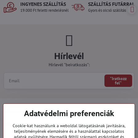
INGYENES SZÁLLÍTÁS
SZÁLLÍTÁS FUTÁRRAL
19.000 Ft feletti rendelésnél
Gyors és olcsó szállítás
Hírlevél
Hírlevél "beiratkozás":
"Iratkozz
fel"
Minden a vásárlásról
Adatvédelmi preferenciák
Megrendelések
Cookie-kat használunk a weboldal látogatásának javítására,
teljesítményének elemzésére és a használattal kapcsolatos
adatok gyűjtésére. Harmadik féltől származó eszközöket és