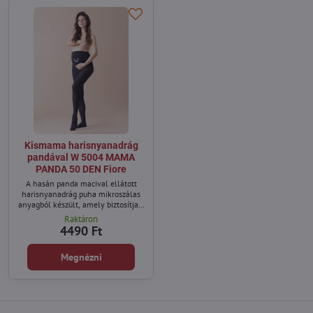
Kismama harisnyanadrág
pandával W 5004 MAMA
PANDA 50 DEN Fiore
A hasán panda macival ellátott
harisnyanadrág puha mikroszálas
anyagból készült, amely biztosítja a
kényelmet és az optimális
Raktáron
alkalmazkodást a testhez a
4490 Ft
terhesség alatt.
Megnézni