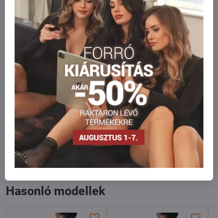
amennyi raktáron van?
Ne habozzon kapcsolatba lépni velünk, raktárra szállítjuk az árut!
info​@everlady​.eu
Leírás
Vélemények
0
Fórum
0
Facebook
Twitter
Bluesky
Pinterest
Reddit
LinkedIn
WhatsApp
E-
mail
Hasonló modellek