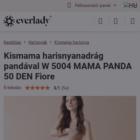
Felhasználói panel
Kezdőlap
Harisnyák
Kismama harisnya
Kismama harisnyanadrág
pandával W 5004 MAMA PANDA
50 DEN Fiore
Értékelés
5
/
5
(
5
x)