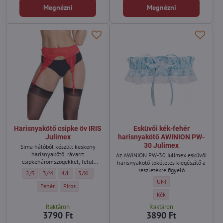
Megnézni
Megnézni
Harisnyakötő csipke öv IRIS
Esküvői kék-fehér
Julimex
harisnyakötő AWINION PW-
30 Julimex
Sima hálóból készült keskeny
harisnyakötő, rávarrt
Az AWINION PW-30 Julimex esküvői
csipkeháromszögekkel, felül
harisnyakötő tökéletes kiegészítő a
masnival megkötve. A rögzítő és a
részletekre figyelő
Harisnyakötő csipke öv IRIS Julimex - Méret:
Harisnyakötő csipke öv IRIS Julimex - Méret:
Harisnyakötő csipke öv IRIS Julimex - Méret:
Harisnyakötő csipke öv IRIS Julimex - Méret:
2/S
3/M
4/L
5/XL
nadrágtartó pántok állíthatóak. Ez
menyasszonyoknak.
Esküvői kék-fehér harisny
UNI
egy rendkívül finom és nagyon
Harisnyakötő csipke öv IRIS Julimex - Szín:
Harisnyakötő csipke öv IRIS Julimex - Szín:
Fehér
Piros
elegáns darab.
Esküvői kék-fehér harisny
Kék
Raktáron
Raktáron
3790 Ft
3890 Ft