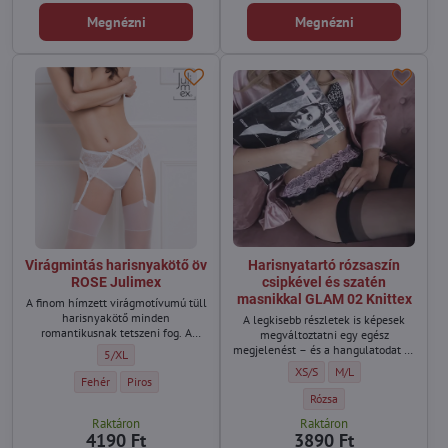
Megnézni
Megnézni
Virágmintás harisnyakötő öv
Harisnyatartó rózsaszín
ROSE Julimex
csipkével és szatén
masnikkal GLAM 02 Knittex
A finom hímzett virágmotívumú tüll
harisnyakötő minden
A legkisebb részletek is képesek
romantikusnak tetszeni fog. A
megváltoztatni egy egész
tetejét egy kis masni, az alját pedig
megjelenést – és a hangulatodat is.
Virágmintás harisnyakötő öv ROSE Julimex - Méret:
5/XL
egy lapos díszszegély fejezi be.
A Knittex GLAM 02 harisnyatartó
Harisnyatartó rózsaszín csipk
Harisnyatartó rózsaszí
XS/S
M/L
Állítható harisnyakötő pántok és
rózsaszín csipkével és szatén
Virágmintás harisnyakötő öv ROSE Julimex - Szín:
Virágmintás harisnyakötő öv ROSE Julimex - Szín:
Fehér
Piros
hátsó rögzítés.
masnikkal elegáns választás
Harisnyatartó rózsaszín csi
Rózsa
alkalmi ruhák alá, és garantáltan
Raktáron
Raktáron
növeli az önbizalmadat.
4190 Ft
3890 Ft