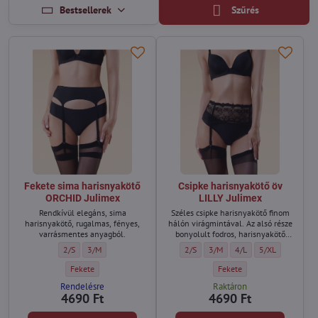
Bestsellerek
Szűrés
Fekete sima harisnyakötő
Csipke harisnyakötő öv
ORCHID Julimex
LILLY Julimex
Rendkívül elegáns, sima
Széles csipke harisnyakötő finom
harisnyakötő, rugalmas, fényes,
hálón virágmintával. Az alsó része
varrásmentes anyagból.
bonyolult fodros, harisnyakötő
pántok és állítható csat.
Fekete sima harisnyakötő ORCHID Julimex - Méret:
Fekete sima harisnyakötő ORCHID Julimex - Méret:
Csipke harisnyakötő öv LILLY Julimex 
Csipke harisnyakötő öv LILLY J
Csipke harisnyakötő öv 
Csipke harisnyak
2/S
3/M
2/S
3/M
4/L
5/XL
Fekete sima harisnyakötő ORCHID Julimex - Szín:
Csipke harisnyakötő öv LILLY
Fekete
Fekete
Rendelésre
Raktáron
4690 Ft
4690 Ft