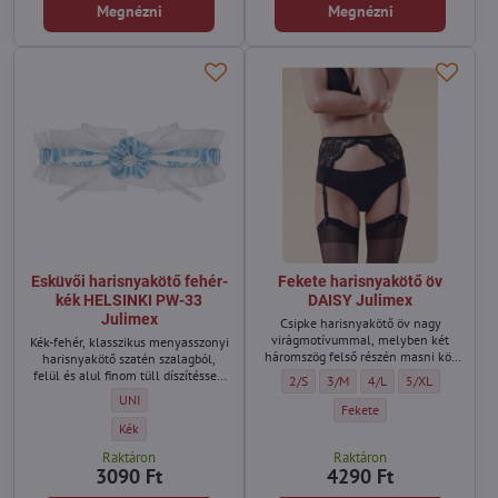
Megnézni
Megnézni
Esküvői harisnyakötő fehér-
Fekete harisnyakötő öv
kék HELSINKI PW-33
DAISY Julimex
Julimex
Csipke harisnyakötő öv nagy
virágmotívummal, melyben két
Kék-fehér, klasszikus menyasszonyi
háromszög felső részén masni köt
harisnyakötő szatén szalagból,
össze.
felül és alul finom tüll díszítéssel,
Fekete harisnyakötő öv DAISY Julimex
Fekete harisnyakötő öv DAISY J
Fekete harisnyakötő öv
Fekete harisnyak
2/S
3/M
4/L
5/XL
fehér masnival és kék virággal
Esküvői harisnyakötő fehér-kék HELSINKI PW-33 Julimex - Méret:
UNI
díszítve, közepén apró gyöngyökkel.
Fekete harisnyakötő öv DAIS
Fekete
Esküvői harisnyakötő fehér-kék HELSINKI PW-33 Julimex - Szín:
Kék
Raktáron
Raktáron
3090 Ft
4290 Ft