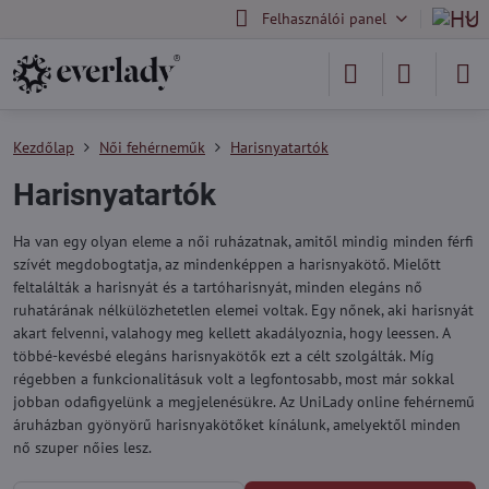
Felhasználói panel
Kezdőlap
Női fehérneműk
Harisnyatartók
Harisnyatartók
Ha van egy olyan eleme a női ruházatnak, amitől mindig minden férfi
szívét megdobogtatja, az mindenképpen a harisnyakötő. Mielőtt
feltalálták a harisnyát és a tartóharisnyát, minden elegáns nő
ruhatárának nélkülözhetetlen elemei voltak. Egy nőnek, aki harisnyát
akart felvenni, valahogy meg kellett akadályoznia, hogy leessen. A
többé-kevésbé elegáns harisnyakötők ezt a célt szolgálták. Míg
régebben a funkcionalitásuk volt a legfontosabb, most már sokkal
jobban odafigyelünk a megjelenésükre. Az UniLady online fehérnemű
áruházban gyönyörű harisnyakötőket kínálunk, amelyektől minden
nő szuper nőies lesz.