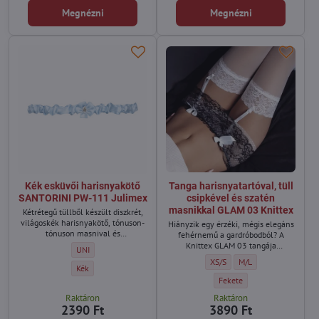
Megnézni
Megnézni
Kék esküvői harisnyakötő
Tanga harisnyatartóval, tüll
SANTORINI PW-111 Julimex
csipkével és szatén
masnikkal GLAM 03 Knittex
Kétrétegű tüllből készült diszkrét,
világoskék harisnyakötő, tónuson-
Hiányzik egy érzéki, mégis elegáns
tónuson masnival és
fehérnemű a gardróbodból? A
kristályszemmel díszítve. Az alsó
Knittex GLAM 03 tangája
Kék esküvői harisnyakötő SANTORINI PW-111 Julimex - Méret:
UNI
rész szilikoncsíkkal van ellátva,
harisnyatartóval ideális választás
Tanga harisnyatartóval, tüll c
Tanga harisnyatartóval
XS/S
M/L
amely megakadályozza, hogy
azoknak a nőknek, akik ki
Kék esküvői harisnyakötő SANTORINI PW-111 Julimex - Szín:
Kék
lecsússzon a combon.
szeretnék emelni nőiességüket –
Tanga harisnyatartóval, tül
Fekete
akár hétköznapokon, akár
Raktáron
Raktáron
különleges alkalmakon.
2390 Ft
3890 Ft