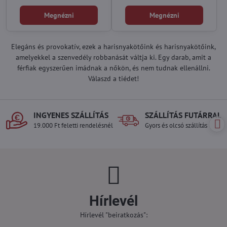
Megnézni
Megnézni
Elegáns és provokatív, ezek a harisnyakötőink és harisnyakötőink,
amelyekkel a szenvedély robbanását váltja ki. Egy darab, amit a
férfiak egyszerűen imádnak a nőkön, és nem tudnak ellenállni.
Válaszd a tiédet!
INGYENES SZÁLLÍTÁS
SZÁLLÍTÁS FUTÁRRAL
19.000 Ft feletti rendelésnél
Gyors és olcsó szállítás
Hírlevél
Hírlevél "beiratkozás":