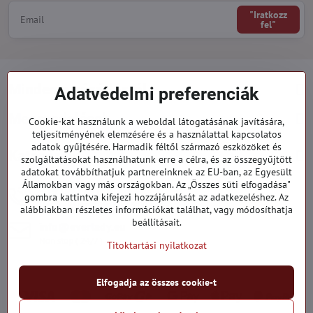
"Iratkozz
fel"
Minden a vásárlásról
Adatvédelmi preferenciák
Megrendelések
Cookie-kat használunk a weboldal látogatásának javítására,
teljesítményének elemzésére és a használattal kapcsolatos
adatok gyűjtésére. Harmadik féltől származó eszközöket és
Kategóriák
szolgáltatásokat használhatunk erre a célra, és az összegyűjtött
adatokat továbbíthatjuk partnereinknek az EU-ban, az Egyesült
Államokban vagy más országokban. Az „Összes süti elfogadása"
919 060 751
gombra kattintva kifejezi hozzájárulását az adatkezeléshez. Az
Hétfő - Péntek: 09:00 - 15:00 hod.
alábbiakban részletes információkat találhat, vagy módosíthatja
beállításait.
info​@everlady​.eu
Non stop ( 24/7 )
Titoktartási nyilatkozat
Elfogadja az összes cookie-t