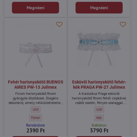
Megnézni
Megnézni
Fehér harisnyakötő BUENOS
Esküvői harisnyakötő fehér-
AIRES PW-13 Julimex
kék PRAGA PW-27 Julimex
Finom harisnyakötő finom
A klasszikus Praga esküvői
gyöngyös díszítéssel. Elegáns
harisnyakötő finom fehér csipkével
dekoráció, amely nélkülözhetetlen
csábít szatén, fényes szalaggal
esküvői kellék. Mit jelképez a fehér
kombinálva.
Fehér harisnyakötő BUENOS AIRES PW-13 Julimex - Méret:
Esküvői harisnyakötő fehé
UNI
UNI
esküvői harisnyakötő?
Fehér harisnyakötő BUENOS AIRES PW-13 Julimex - Szín:
Esküvői harisnyakötő fehé
Fehér
Kék
Rendelésre
Raktáron
2390 Ft
3790 Ft