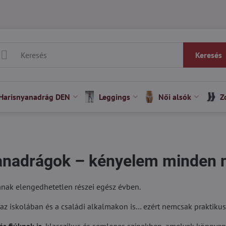
Keresés
Harisnyanadrág DEN
Leggings
Női alsók
Z
anadrágok – kényelem minden n
nak elengedhetetlen részei egész évben.
 az iskolában és a családi alkalmakon is… ezért nemcsak praktik