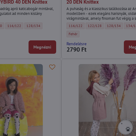
YBIRD 40 DEN Knittex
20 DEN Knittex
adrág apró katicabogár mintával,
A puhaság és a klasszikus találkozása az 
ulatot ad minden kislány
modellben - ezek elegáns harisnyák, olda
virágmintával, amely finoman fut végig a 
minta könnyedséget kölcsönöz a szárnak 
adrág katicabogár mintával LADYBIRD 40 DEN Knittex - Méret:
harisnyanadrág katicabogár mintával LADYBIRD 40 DEN Knittex - Méret:
Lányka harisnyanadrág katicabogár mintával LADYBIRD 40 DEN Knittex - Méret:
Lányka harisnyanadrág katicabogár mintával LADYBIRD 40 DEN Knittex
Gyermek mintás harisnya AMELISSE 20 DEN K
Gyermek mintás harisnya AMELI
Gyermek mintás ha
Gyerme
10
116/122
128/134
116/122
122/128
128/134
134/
optikailag karcsúsítja azt, kecses hatást kel
adrág katicabogár mintával LADYBIRD 40 DEN Knittex - Szín:
Gyermek mintás harisnya AMELISSE 20 DEN K
Fehér
Rendelésre
Megnézni
Meg
2790 Ft