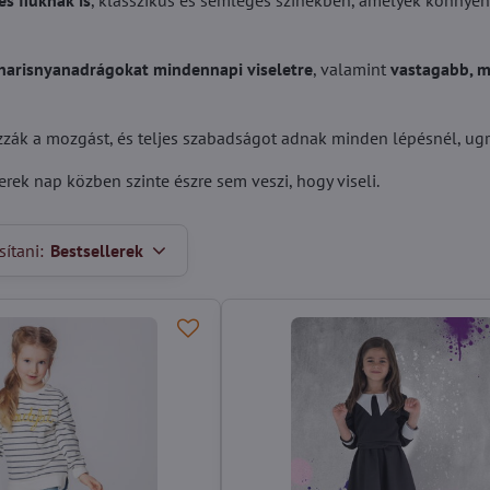
s fiúknak is
, klasszikus és semleges színekben, amelyek könnye
harisnyanadrágokat mindennapi viseletre
, valamint
vastagabb, 
ák a mozgást, és teljes szabadságot adnak minden lépésnél, ugrá
erek nap közben szinte észre sem veszi, hogy viseli.
ítani:
Bestsellerek