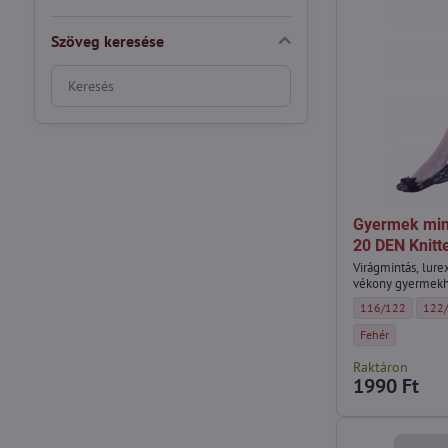
Szöveg keresése
Keresés
szűrési
eredmények
teljes
szöveg
alapján
Gyermek min
20 DEN Knitt
Virágmintás, lurex
vékony gyermekh
Gyermek mintás h
Gyer
116/122
122
Gyermek mintás h
Fehér
Raktáron
1990 Ft