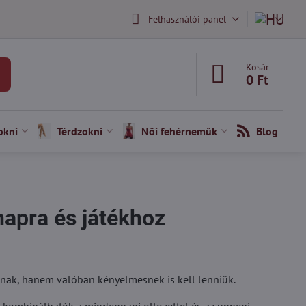
Felhasználói panel
Kosár
0 Ft
okni
Térdzokni
Női fehérneműk
Blog
apra és játékhoz
usnak, hanem valóban kényelmesnek is kell lenniük.