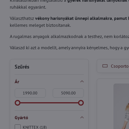
Kínálatunkban megtalálod a
gyerek harisnyákat lányoknak é
ruhákkal egyaránt.
Választhatsz
vékony harisnyákat ünnepi alkalmakra
,
pamut 
kellemes meleget biztosítanak.
A rugalmas anyagok alkalmazkodnak a testhez, nem korlátozz
Válaszd ki azt a modellt, amely annyira kényelmes, hogy a gy
Csoportos
Szűrés
Ár
From:
To:
Gyártó
KNITTEX (18)