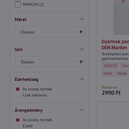
MARILYN (2)
Méret
Gyermek pam
DEN Marilyn
Szín
Természetes pamu
gyermekharisnya
Gyermek pamut ha
Gyer
104/110
116
Gyermek pamut ha
Gyermek 
Fehér
Fekete
Elérhetőség
Raktáron
Az összes termék
2990 Ft
Csak raktáron
Árengedmény
Az összes termék
Eladó