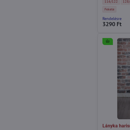
Gyermek csillogó
Gyer
116/122
128
Gyermek csillogó
Fekete
Rendelésre
3290 Ft
ÚJ
Lányka haris