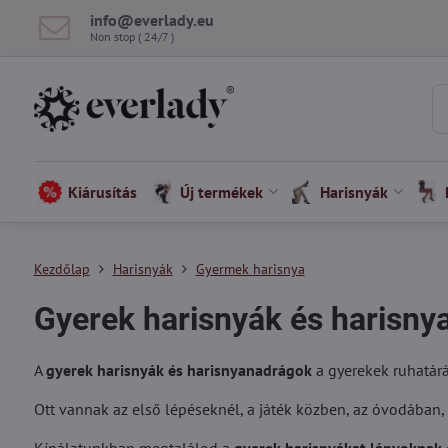
info​@everlady​.eu
Non stop ( 24/7 )
Kiárusítás
Új termékek
Harisnyák
Kezdőlap
Harisnyák
Gyermek harisnya
Gyerek harisnyák és harisny
A
gyerek harisnyák és harisnyanadrágok
a gyerekek ruhatárá
Ott vannak az első lépéseknél, a játék közben, az óvodában,