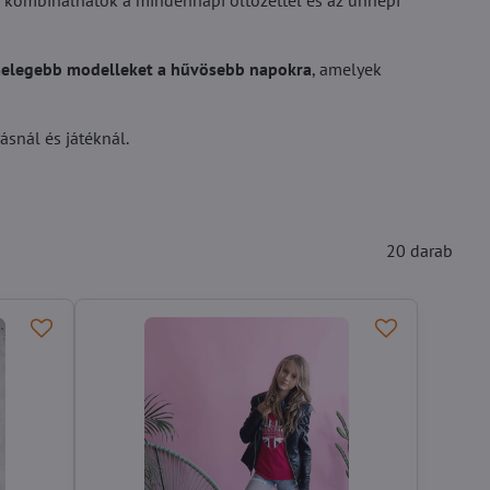
n kombinálhatók a mindennapi öltözettel és az ünnepi
melegebb modelleket a hűvösebb napokra
, amelyek
snál és játéknál.
20
darab