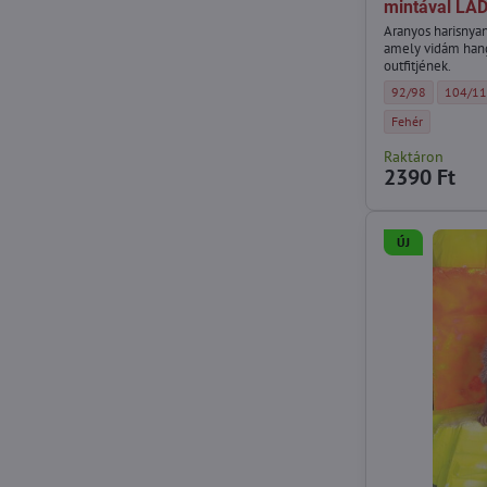
mintával LAD
Aranyos harisnyan
amely vidám hang
outfitjének.
Lányka harisnyan
Lányka 
92/98
104/1
Lányka harisnyan
Fehér
Raktáron
2390 Ft
ÚJ