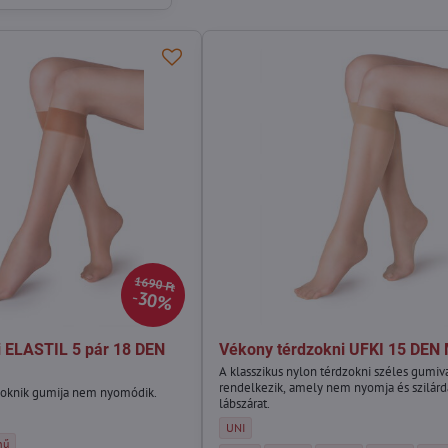
1690 Ft
30%
i ELASTIL 5 pár 18 DEN
Vékony térdzokni UFKI 15 DEN 
A klasszikus nylon térdzokni széles gumiv
rendelkezik, amely nem nyomja és szilárda
dzoknik gumija nem nyomódik.
lábszárat.
STIL 5 pár 18 DEN Adrian - Méret:
Vékony térdzokni UFKI 15 DEN Marilyn - Mér
UNI
STIL 5 pár 18 DEN Adrian - Szín:
dzokni ELASTIL 5 pár 18 DEN Adrian - Szín:
nű