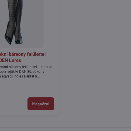
kni bársony felülettel
DEN Lores
zokni bársony felülettel - mert az
kben rejlik!A DANIEL vékony
 egyedi, nőies ajánlat a
bársony felülettel DANIELA 40 DEN Lores - Méret:
bársony felülettel DANIELA 40 DEN Lores - Szín:
Megnézni