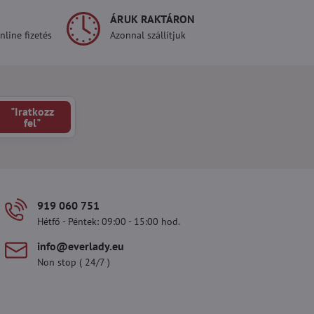
ÁRUK RAKTÁRON
line fizetés
Azonnal szállítjuk
"Iratkozz
fel"
919 060 751
Hétfő - Péntek: 09:00 - 15:00 hod.
info​@everlady​.eu
Non stop ( 24/7 )