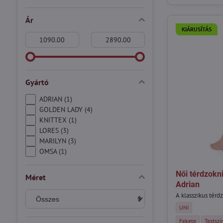
Ár
KIÁRUSÍTÁS
From:
To:
Gyártó
ADRIAN (1)
GOLDEN LADY (4)
KNITTEX (1)
LORES (3)
MARILYN (3)
OMSA (1)
Női térdzokn
Méret
Adrian
A klasszikus tér
Női térdzokni ELA
UNI
Női térdzokni ELA
Női tér
Fekete
Testszí