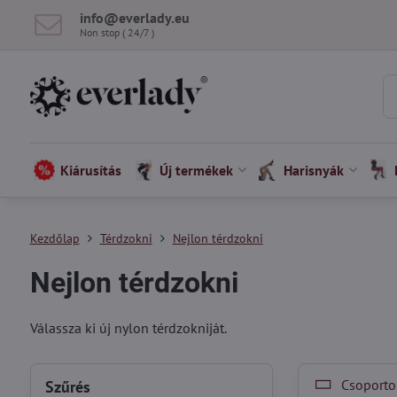
info​@everlady​.eu
Non stop ( 24/7 )
Kiárusítás
Új termékek
Harisnyák
Kezdőlap
Térdzokni
Nejlon térdzokni
Nejlon térdzokni
Válassza ki új nylon térdzokniját.
Csoportos
Szűrés