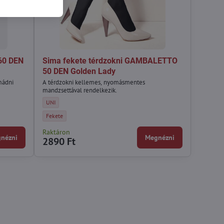
60 DEN
Sima fekete térdzokni GAMBALETTO
50 DEN Golden Lady
mádni
A térdzokni kellemes, nyomásmentes
mandzsettával rendelkezik.
- Méret:
Sima fekete térdzokni GAMBALETTO 50 DEN Golden Lady - Méret:
UNI
 Szín:
Sima fekete térdzokni GAMBALETTO 50 DEN Golden Lady - Szín:
Fekete
Raktáron
nézni
Megnézni
2890 Ft