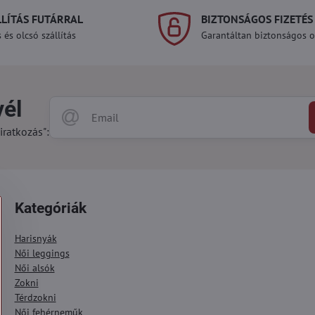
LLÍTÁS FUTÁRRAL
BIZTONSÁGOS FIZETÉS
 és olcsó szállítás
Garantáltan biztonságos on
vél
iratkozás":
Kategóriák
Harisnyák
Női leggings
Női alsók
Zokni
Térdzokni
Női fehérneműk