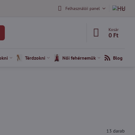
Felhasználói panel
Kosár
0 Ft
okni
Térdzokni
Női fehérneműk
Blog
13
darab