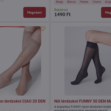
Vékony térdzokni UFKI 15 DEN Marilyn - Szí
Vékony térdzokni UFKI 15 DEN Maril
Vékony térdzokni UFKI 15
Vékony térdzok
Véko
Beige
Bianco
Fekete
Visone
Grig
Raktáron
Megnézni
Meg
1490 Ft
on térdzokni CIAO 20 DEN
Női térdzokni FUNNY 50 DEN Ma
A klasszikus FUNNY nylon térdzokni kivál
minőségű mikroszálas anyagból készült.