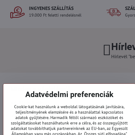
INGYENES SZÁLLÍTÁS
SZÁ
19.000 Ft feletti rendelésnél
Gyors
Hírle
Hírlevél "be
Minden a vásárlásról
Adatvédelmi preferenciák
Szállítás és fizetés
Cookie-kat használunk a weboldal látogatásának javítására,
Általános szerződési feltételek
teljesítményének elemzésére és a használattal kapcsolatos
Személyes adatok védelme
adatok gyűjtésére. Harmadik féltől származó eszközöket és
Reklamációs űrlap
szolgáltatásokat használhatunk erre a célra, és az összegyűjtött
Kapcsolatt
adatokat továbbíthatjuk partnereinknek az EU-ban, az Egyesült
Államokban vagy más országokban. Az „Összes süti elfogadása"