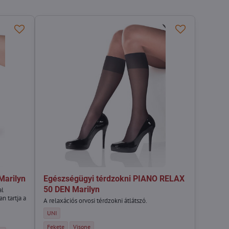
Marilyn
Egészségügyi térdzokni PIANO RELAX
50 DEN Marilyn
al
n tartja a
A relaxációs orvosi térdzokni átlátszó.
Egészségügyi térdzokni PIANO RELAX 50 DEN Marilyn - Méret:
UNI
et:
Egészségügyi térdzokni PIANO RELAX 50 DEN Marilyn - Szín:
Egészségügyi térdzokni PIANO RELAX 50 DEN Marilyn - Szín:
Fekete
Visone