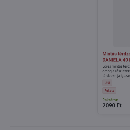
Mintás térdzo
DANIELA 40 
Lores mintás térd
ördög a részlete
térdzoknija igazán
választékunkban.
Mintás térdzokni 
UNI
Mintás térdzokni 
Fekete
Raktáron
2090 Ft