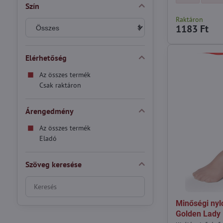
Szín
Raktáron
1183 Ft
Elérhetőség
Az összes termék
Csak raktáron
Árengedmény
Az összes termék
Eladó
Szöveg keresése
Keresés
szűrési
Minőségi nyl
eredmények
Golden Lady
teljes