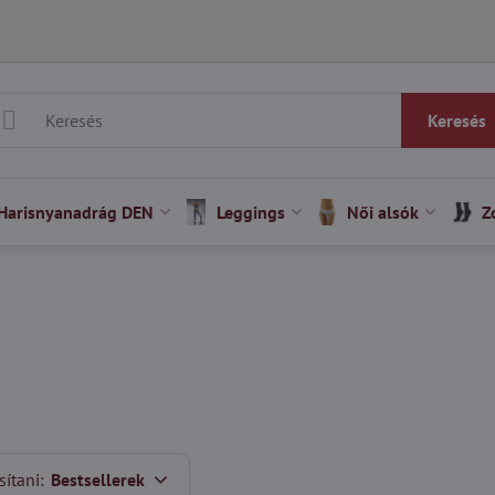
Keresés
Harisnyanadrág DEN
Leggings
Női alsók
Z
ítani:
Bestsellerek