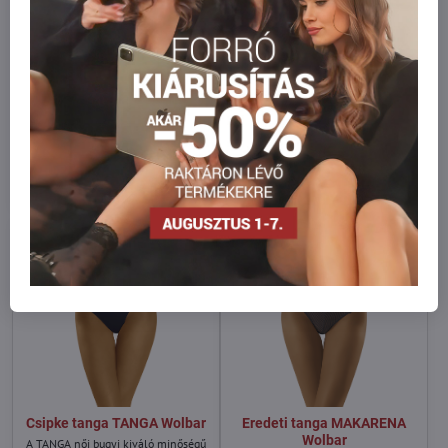
Wolbar
A merész KIKI női bugyi-tangák
alkalmasak a forró nyári napokra.
A Soft kollekcióból származó
SIMPLE női csípőtangák puha,
Szexi női tanga KIKI Wolbar - Mére
Szexi női tanga KIKI Wolbar
Szexi női tanga KIK
2/S
3/M
4/L
kellemes pamutból készültek.
Szexi női tanga KIKI Wolbar - Szí
Szexi női tanga KIKI Wol
Fehér
Fekete
Pamut tanga SIMPLE Wolbar - Méret:
Pamut tanga SIMPLE Wolbar - Méret:
Pamut tanga SIMPLE Wolbar - Méret:
2/S
3/M
4/L
Pamut tanga SIMPLE Wolbar - Szín:
Pamut tanga SIMPLE Wolbar - Szín:
Pamut tanga SIMPLE Wolbar - Szín:
Beige
Fehér
Fekete
Raktáron
Raktáron
3290 Ft
3490 Ft
Megnézni
Megnézni
Csipke tanga TANGA Wolbar
Eredeti tanga MAKARENA
Wolbar
A TANGA női bugyi kiváló minőségű