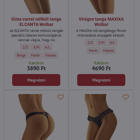
Sima varrat nélküli tanga
Virágos tanga MAXIXA
ELCANTA Wolbar
Wolbar
Az ELCANTA varrat nélküli tangák
A MAXIXA női tangóbugyi finom
speciális lézeres technológiával
mikroszálas anyagból készült.
vannak vágva, hogy ne
Virágos tanga MAXIXA Wolbar - Mé
Virágos tanga MAXIXA Wolb
Virágos tanga MAXI
2/S
3/M
4/L
látszódjanak a ruha alatt.
Sima varrat nélküli tanga ELCANTA Wolbar - Méret:
Sima varrat nélküli tanga ELCANTA Wolbar - Méret:
Sima varrat nélküli tanga ELCANTA Wolbar - Méret:
2/S
3/M
4/L
Virágos tanga MAXIXA Wolbar - S
Virágos tanga MAXIXA W
Fehér
Fekete
Sima varrat nélküli tanga ELCANTA Wolbar - Szín:
Sima varrat nélküli tanga ELCANTA Wolbar - Szín:
Sima varrat nélküli tanga ELCANTA Wolbar - Szín:
Beige
Fehér
Fekete
Raktáron
Raktáron
3890 Ft
4690 Ft
Megnézni
Megnézni