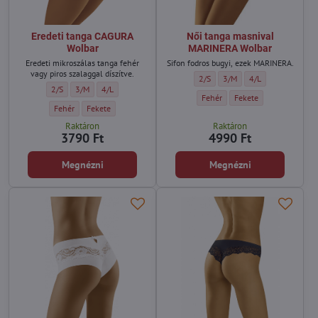
Eredeti tanga CAGURA
Női tanga masnival
Wolbar
MARINERA Wolbar
Eredeti mikroszálas tanga fehér
Sifon fodros bugyi, ezek MARINERA.
vagy piros szalaggal díszítve.
Női tanga masnival MARINERA Wol
Női tanga masnival MARIN
Női tanga masnival
2/S
3/M
4/L
Eredeti tanga CAGURA Wolbar - Méret:
Eredeti tanga CAGURA Wolbar - Méret:
Eredeti tanga CAGURA Wolbar - Méret:
2/S
3/M
4/L
Női tanga masnival MARINERA Wo
Női tanga masnival MAR
Fehér
Fekete
Eredeti tanga CAGURA Wolbar - Szín:
Eredeti tanga CAGURA Wolbar - Szín:
Fehér
Fekete
Raktáron
Raktáron
3790 Ft
4990 Ft
Megnézni
Megnézni