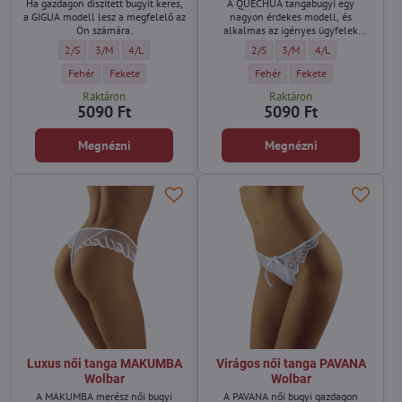
Ha gazdagon díszített bugyit keres,
A QUECHUA tangabugyi egy
a GIGUA modell lesz a megfelelő az
nagyon érdekes modell, és
Ön számára.
alkalmas az igényes ügyfelek
számára.
Női brazil bugyi GIGUA Wolbar - Méret:
Női brazil bugyi GIGUA Wolbar - Méret:
Női brazil bugyi GIGUA Wolbar - Méret:
Eredeti tanga QUECHUA Wolbar - 
Eredeti tanga QUECHUA Wo
Eredeti tanga QUEC
2/S
3/M
4/L
2/S
3/M
4/L
Női brazil bugyi GIGUA Wolbar - Szín:
Női brazil bugyi GIGUA Wolbar - Szín:
Eredeti tanga QUECHUA Wolbar -
Eredeti tanga QUECHUA 
Fehér
Fekete
Fehér
Fekete
Raktáron
Raktáron
5090 Ft
5090 Ft
Megnézni
Megnézni
Luxus női tanga MAKUMBA
Virágos női tanga PAVANA
Wolbar
Wolbar
A MAKUMBA merész női bugyi
A PAVANA női bugyi gazdagon