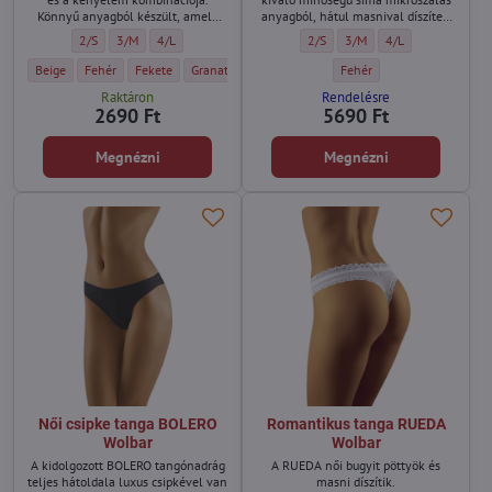
Könnyű anyagból készült, amely
anyagból, hátul masnival díszített
tökéletesen illeszkedik a testhez,
luxus csipkéből készültek.
Női csipke tanga JULIA THONG POUPEE Marilyn - Méret:
Női csipke tanga JULIA THONG POUPEE Marilyn - Méret:
Női csipke tanga JULIA THONG POUPEE Marilyn - Méret:
Eredeti tanga masnival GALIARDA
Eredeti tanga masnival GA
Eredeti tanga masn
2/S
3/M
4/L
2/S
3/M
4/L
és egész napos kényelmet biztosít.
Női csipke tanga JULIA THONG POUPEE Marilyn - Szín:
Női csipke tanga JULIA THONG POUPEE Marilyn - Szín:
Női csipke tanga JULIA THONG POUPEE Marilyn - Szín:
Női csipke tanga JULIA THONG POUPEE Marilyn - Szín:
Női csipke tanga JULIA THONG POUPEE Maril
Eredeti tanga masnival GAL
Beige
Fehér
Fekete
Granat
Light beige
Fehér
Raktáron
Rendelésre
2690 Ft
5690 Ft
Megnézni
Megnézni
Női csipke tanga BOLERO
Romantikus tanga RUEDA
Wolbar
Wolbar
A kidolgozott BOLERO tangónadrág
A RUEDA női bugyit pöttyök és
teljes hátoldala luxus csipkével van
masni díszítik.