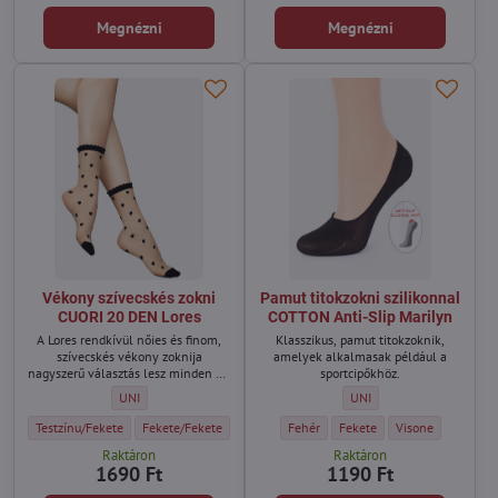
Megnézni
Megnézni
Vékony szívecskés zokni
Pamut titokzokni szilikonnal
CUORI 20 DEN Lores
COTTON Anti-Slip Marilyn
A Lores rendkívül nőies és finom,
Klasszikus, pamut titokzoknik,
szívecskés vékony zoknija
amelyek alkalmasak például a
nagyszerű választás lesz minden nő
sportcipőkhöz.
számára, aki szeretné felfrissíteni
Vékony szívecskés zokni CUORI 20 DEN Lores - Méret:
Pamut titokzokni szilikonn
UNI
UNI
ruhatárát.
Vékony szívecskés zokni CUORI 20 DEN Lores - Szín:
Vékony szívecskés zokni CUORI 20 DEN Lores - Szín:
Vékony szívecskés zokni CUORI 20 DEN Lores -
Pamut titokzokni szilikonnal COTTON A
Pamut titokzokni szilikonnal
Pamut titokzokni s
Testzínu/Fekete
Fekete/Fekete
Fehér/fekete
Fehér
Fekete
Visone
Raktáron
Raktáron
1690 Ft
1190 Ft