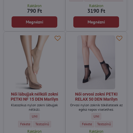
Raktáron
Raktáron
790 Ft
3190 Ft
Megnézni
Megnézni
Női lábujjak nélküli zokni
Női orvosi zokni PETKI
PETKI NF 15 DEN Marilyn
RELAX 50 DEN Marilyn
Klasszikus nylon zokni lábujjak
Orvosi nylon zoknik tökéletesek az
nélküli.
egész napos viselethez.
Női lábujjak nélküli zokni PETKI NF 15 DEN Marilyn - Méret:
Női orvosi zokni PETKI RE
UNI
UNI
Női lábujjak nélküli zokni PETKI NF 15 DEN Marilyn - Szín:
Női lábujjak nélküli zokni PETKI NF 15 DEN Marilyn - Szín:
Női orvosi zokni PETKI RELAX 50 D
Női orvosi zokni PETKI 
Fekete
Testszínű
Fekete
Testszínű
Raktáron
Raktáron