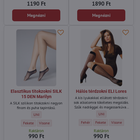
1190 Ft
1890 Ft
Megnézni
Megnézni
Elasztikus titokzokni SILK
Hálós térdzokni ELI Lores
15 DEN Marilyn
A kis lyukakkal ellátott térdzokni
sok alkalomra tökéletes megoldás.
A SILK szilikon titokzokni nagyon
Szűk nadrággal és magassarkúval,
finom és puha tapintású.
valamint légies maxiszoknyával
Hálós térdzokni ELI Lores -
UNI
Elasztikus titokzokni SILK 15 DEN Marilyn - Méret:
UNI
egyaránt vonzóak lesznek.
Hálós térdzokni ELI Lores - Szín:
Hálós térdzokni ELI Lores - Sz
Hálós térdzokni ELI
Fehér
Fekete
Visone
Elasztikus titokzokni SILK 15 DEN Marilyn - Szín:
Elasztikus titokzokni SILK 15 DEN Marilyn - Szín:
Fekete
Visone
Raktáron
Raktáron
990 Ft
990 Ft