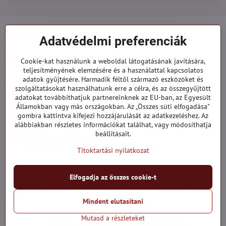
Minden a vásárlásról
Adatvédelmi preferenciák
Megrendelések
Cookie-kat használunk a weboldal látogatásának javítására,
teljesítményének elemzésére és a használattal kapcsolatos
adatok gyűjtésére. Harmadik féltől származó eszközöket és
Kategóriák
szolgáltatásokat használhatunk erre a célra, és az összegyűjtött
adatokat továbbíthatjuk partnereinknek az EU-ban, az Egyesült
Államokban vagy más országokban. Az „Összes süti elfogadása"
919 060 751
gombra kattintva kifejezi hozzájárulását az adatkezeléshez. Az
Hétfő - Péntek: 09:00 - 15:00 hod.
alábbiakban részletes információkat találhat, vagy módosíthatja
beállításait.
info​@everlady​.eu
Non stop ( 24/7 )
Titoktartási nyilatkozat
Elfogadja az összes cookie-t
Mindent elutasítani
©
2026
Szerzői jog
Adatvédelmi preferenciák
Titoktartási nyilatkozat
Mutasd a részleteket
A weboldal a következővel készült:
BiznisWeb.sk