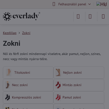
Felhasználói panel
Kezdőlap
Zokni
Zokni
Női és férfi zokni mindennapi viseletre, akár pamut, nejlon, színes,
necc vagy mintás nyárra-télre.
Titokzokni
Nejlon zokni
Necc zokni
Mintás zokni
Kompressziós zokni
Pamut zokni