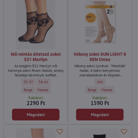
Női mintás áttetsző zokni
Vékony zokni SUN LIGHT 8
E21 Marilyn
DEN Omsa
Az elegáns E21 Marilyn női
Vékony zokni lycrával. "Mezítláb"
harisnya zokni finom részlet, amely
hatás. A zokni kényelmes
feldobja bármelyik outfitet.
mandzsettával és teljesen
láthatatlan orrerősítéssel
Női mintás áttetsző zokni E21 Marilyn - Méret:
Női mintás áttetsző zokni E21 Marilyn - Méret:
Vékony zokni SUN LIGHT 8
35-37
38-41
UNI
rendelkezik.
Női mintás áttetsző zokni E21 Marilyn - Szín:
Női mintás áttetsző zokni E21 Marilyn - Szín:
Vékony zokni SUN LIGHT 8 DEN 
Vékony zokni SUN LIGH
Beige
Fekete
Beige
Fekete
Raktáron
Raktáron
2290 Ft
1590 Ft
Megnézni
Megnézni