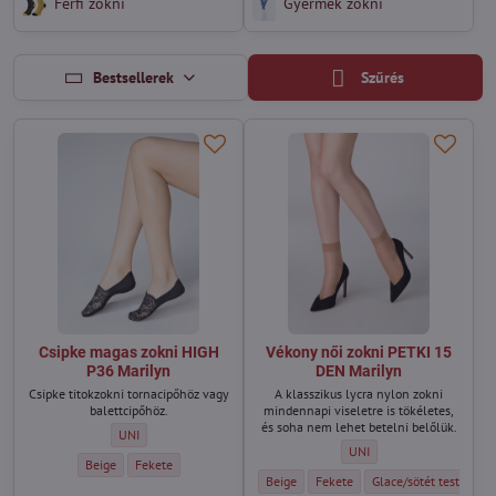
Férfi zokni
Gyermek zokni
Bestsellerek
Szűrés
Csipke magas zokni HIGH
Vékony női zokni PETKI 15
P36 Marilyn
DEN Marilyn
Csipke titokzokni tornacipőhöz vagy
A klasszikus lycra nylon zokni
balettcipőhöz.
mindennapi viseletre is tökéletes,
és soha nem lehet betelni belőlük.
Csipke magas zokni HIGH P36 Marilyn - Méret:
UNI
Vékony női zokni PETKI 15
UNI
Csipke magas zokni HIGH P36 Marilyn - Szín:
Csipke magas zokni HIGH P36 Marilyn - Szín:
Beige
Fekete
Vékony női zokni PETKI 15 DEN Marilyn - 
Vékony női zokni PETKI 15 DEN M
Vékony női zokni PETK
Beige
Fekete
Glace/sötét testszínű