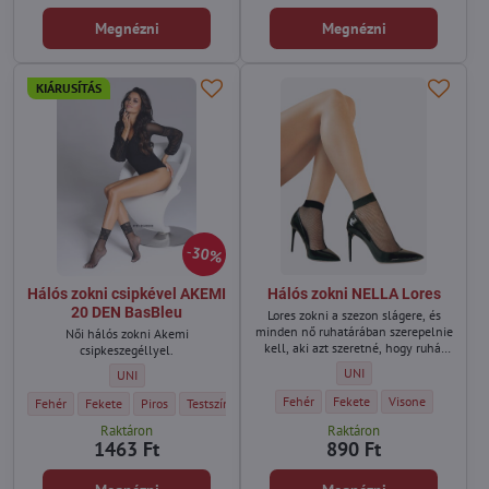
Megnézni
Megnézni
KIÁRUSÍTÁS
30%
Hálós zokni csipkével AKEMI
Hálós zokni NELLA Lores
20 DEN BasBleu
Lores zokni a szezon slágere, és
minden nő ruhatárában szerepelnie
Női hálós zokni Akemi
kell, aki azt szeretné, hogy ruhái
csipkeszegéllyel.
megfeleljenek a legújabb
Hálós zokni NELLA Lores - 
UNI
Hálós zokni csipkével AKEMI 20 DEN BasBleu - Méret:
UNI
trendeknek.
Hálós zokni NELLA Lores - Szín:
Hálós zokni NELLA Lores - Sz
Hálós zokni NELLA 
Fehér
Fekete
Visone
Hálós zokni csipkével AKEMI 20 DEN BasBleu - Szín:
Hálós zokni csipkével AKEMI 20 DEN BasBleu - Szín:
Hálós zokni csipkével AKEMI 20 DEN BasBleu - Szín:
Hálós zokni csipkével AKEMI 20 DEN BasBleu - Szín:
Fehér
Fekete
Piros
Testszínű
Raktáron
Raktáron
1463 Ft
890 Ft