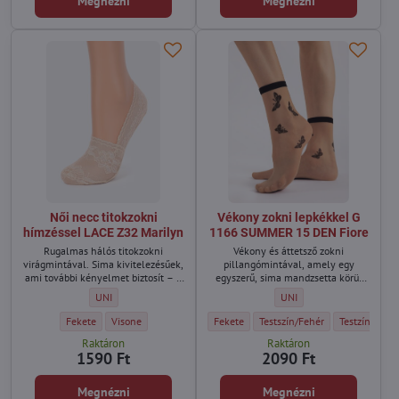
Megnézni
Megnézni
Női necc titokzokni
Vékony zokni lepkékkel G
hímzéssel LACE Z32 Marilyn
1166 SUMMER 15 DEN Fiore
Rugalmas hálós titokzokni
Vékony és áttetsző zokni
virágmintával. Sima kivitelezésűek,
pillangómintával, amely egy
ami további kényelmet biztosít – a
egyszerű, sima mandzsetta körül
kezelés nem vág bele a lábfejbe és
helyezkedik el, és a boka közelében
Női necc titokzokni hímzéssel LACE Z32 Marilyn - Méret:
Vékony zokni lepkékkel G
UNI
UNI
nem nyomja.
látható. Jól passzol minden tavaszi
és nyári cipőhöz.
Női necc titokzokni hímzéssel LACE Z32 Marilyn - Szín:
Női necc titokzokni hímzéssel LACE Z32 Marilyn - Szín:
Vékony zokni lepkékkel G 1166 SUMMER 1
Vékony zokni lepkékkel G 116
Vékony zokni
Fekete
Visone
Fekete
Testszín/Fehér
Testzínu/Fek
Raktáron
Raktáron
1590 Ft
2090 Ft
Megnézni
Megnézni