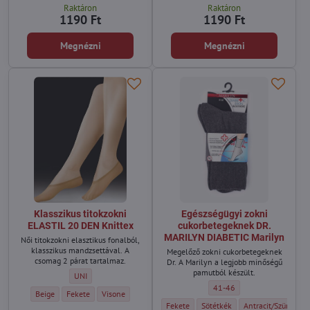
Raktáron
Raktáron
1190 Ft
1190 Ft
Megnézni
Megnézni
Klasszikus titokzokni
Egészségügyi zokni
ELASTIL 20 DEN Knittex
cukorbetegeknek DR.
MARILYN DIABETIC Marilyn
Női titokzokni elasztikus fonalból,
klasszikus mandzsettával. A
Megelőző zokni cukorbetegeknek
csomag 2 párat tartalmaz.
Dr. A Marilyn a legjobb minőségű
pamutból készült.
Klasszikus titokzokni ELASTIL 20 DEN Knittex - Méret:
UNI
Egészségügyi zokni cukorbe
41-46
Klasszikus titokzokni ELASTIL 20 DEN Knittex - Szín:
Klasszikus titokzokni ELASTIL 20 DEN Knittex - Szín:
Klasszikus titokzokni ELASTIL 20 DEN Knittex - Szín:
Beige
Fekete
Visone
Egészségügyi zokni cukorbetegeknek DR. 
Egészségügyi zokni cukorbeteg
Egészségügyi zokni
Fekete
Sötétkék
Antracit/Szürke