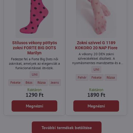
Stílusos vékony pöttyös
Zokni szívvel G 1189
zokni FORTE BIG DOTS
KOKORO 20 NAP Fiore
Marilyn
A vékony 20 DEN zokni
szívecskékkel díszített. A
Fedezze fel a Forte Big Dots női
nyomásmentes mandzsetta és a
zoknikat, amelyek az eleganciát a
megerősített lábujjak kényelmes
funkcionalitással ötvözik.
Zokni szívvel G 1189 KOKO
UNI
illeszkedést biztosítanak.
Stílusos vékony pöttyös zokni FORTE BIG DOTS Marilyn - Méret:
UNI
Zokni szívvel G 1189 KOKORO 20 NAP 
Zokni szívvel G 1189 KOKOR
Zokni szívvel G 1
Fehér
Fekete
Rózsa
Stílusos vékony pöttyös zokni FORTE BIG DOTS Marilyn - Szín:
Stílusos vékony pöttyös zokni FORTE BIG DOTS Marilyn - Szín:
Stílusos vékony pöttyös zokni FORTE BIG DOTS Marilyn - Szín:
Stílusos vékony pöttyös zokni FORTE BIG DOTS Marilyn 
Fekete
Bézs
Rózsa
Jeans
Raktáron
Raktáron
1290 Ft
1890 Ft
Megnézni
Megnézni
További termékek betöltése