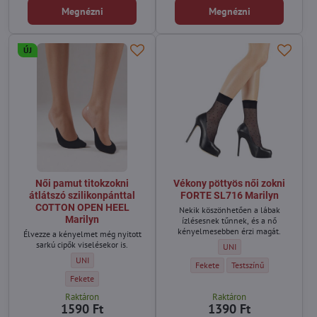
Megnézni
Megnézni
ÚJ
Női pamut titokzokni
Vékony pöttyös női zokni
átlátszó szilikonpánttal
FORTE SL716 Marilyn
COTTON OPEN HEEL
Nekik köszönhetően a lábak
Marilyn
ízlésesnek tűnnek, és a nő
kényelmesebben érzi magát.
Élvezze a kényelmet még nyitott
sarkú cipők viselésekor is.
Vékony pöttyös női zokni 
UNI
Női pamut titokzokni átlátszó szilikonpánttal COTTON OPEN HEEL Ma
UNI
Vékony pöttyös női zokni FORTE SL
Vékony pöttyös női zokn
Fekete
Testszínű
Női pamut titokzokni átlátszó szilikonpánttal COTTON OPEN HEEL Mari
Fekete
Raktáron
Raktáron
1590 Ft
1390 Ft