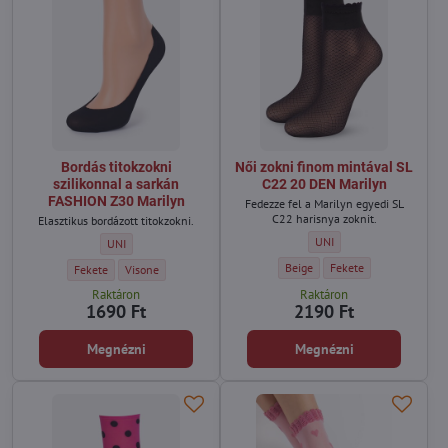
Bordás titokzokni
Női zokni finom mintával SL
szilikonnal a sarkán
C22 20 DEN Marilyn
FASHION Z30 Marilyn
Fedezze fel a Marilyn egyedi SL
C22 harisnya zoknit.
Elasztikus bordázott titokzokni.
Női zokni finom mintával 
UNI
Bordás titokzokni szilikonnal a sarkán FASHION Z30 Marilyn - Méret
UNI
Női zokni finom mintával SL C22
Női zokni finom mintáv
Beige
Fekete
Bordás titokzokni szilikonnal a sarkán FASHION Z30 Marilyn - Szín:
Bordás titokzokni szilikonnal a sarkán FASHION Z30 Marilyn - Sz
Fekete
Visone
Raktáron
Raktáron
1690 Ft
2190 Ft
Megnézni
Megnézni