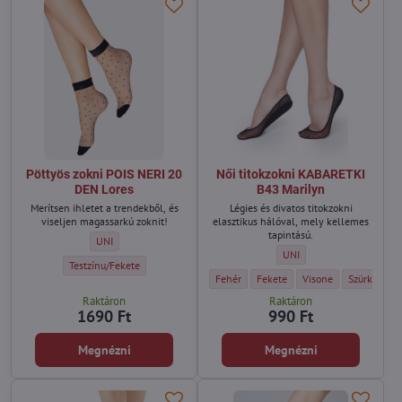
Pöttyös zokni POIS NERI 20
Női titokzokni KABARETKI
DEN Lores
B43 Marilyn
Merítsen ihletet a trendekből, és
Légies és divatos titokzokni
viseljen magassarkú zoknit!
elasztikus hálóval, mely kellemes
tapintású.
Pöttyös zokni POIS NERI 20 DEN Lores - Méret:
UNI
Női titokzokni KABARETKI 
UNI
Pöttyös zokni POIS NERI 20 DEN Lores - Szín:
Testzínu/Fekete
Női titokzokni KABARETKI B43 Marilyn - S
Női titokzokni KABARETKI B43 Ma
Női titokzokni KABARE
Női titokzo
Fehér
Fekete
Visone
Szürke
Raktáron
Raktáron
1690 Ft
990 Ft
Megnézni
Megnézni