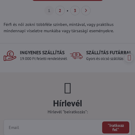
1
2
3
Férfi és női zokni többféle színben, mintával, vagy praktikus
mindennapi viseletre munkába vagy társasági eseményekre.
INGYENES SZÁLLÍTÁS
SZÁLLÍTÁS FUTÁRRAL
19.000 Ft feletti rendelésnél
Gyors és olcsó szállítás
Hírlevél
Hírlevél "beiratkozás":
"Iratkozz
fel"