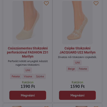
Csúszásmentes titokzokni
Csipke titokzokni
perforációval FASHION Z31
JACQUARD U22 Marilyn
Marilyn
Divatos női titokzokni csipkéből.
Perforált kötött anyagból készült
Csipke titokzokni JACQUAR
UNI
rugalmas titokzokni.
Csipke titokzokni JACQUARD U22 
Csipke titokzokni JACQ
Beige
Fekete
Csúszásmentes titokzokni perforációval FASHION Z31 Marilyn - Mér
UNI
Csúszásmentes titokzokni perforációval FASHION Z31 Marilyn - Szín:
Csúszásmentes titokzokni perforációval FASHION Z31 Marilyn - Szín:
Csúszásmentes titokzokni perforációval FASHION Z31 Maril
Fekete
Visone
Szürke
Raktáron
Raktáron
1390 Ft
1590 Ft
Megnézni
Megnézni