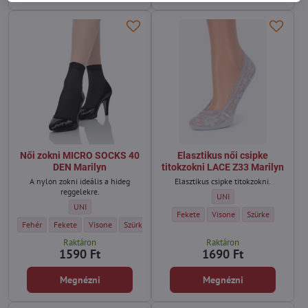
Női zokni MICRO SOCKS 40
Elasztikus női csipke
DEN Marilyn
titokzokni LACE Z33 Marilyn
A nylon zokni ideális a hideg
Elasztikus csipke titokzokni.
reggelekre.
Elasztikus női csipke tito
UNI
Női zokni MICRO SOCKS 40 DEN Marilyn - Méret:
UNI
Elasztikus női csipke titokzokni LACE 
Elasztikus női csipke titokz
Elasztikus női csi
Fekete
Visone
Szürke
Női zokni MICRO SOCKS 40 DEN Marilyn - Szín:
Női zokni MICRO SOCKS 40 DEN Marilyn - Szín:
Női zokni MICRO SOCKS 40 DEN Marilyn - Szín:
Női zokni MICRO SOCKS 40 DEN Marilyn - Szín:
Női zokni MICRO SOCKS 40 DEN Marilyn - S
Fehér
Fekete
Visone
Szürke
Kék
Raktáron
Raktáron
1590 Ft
1690 Ft
Megnézni
Megnézni