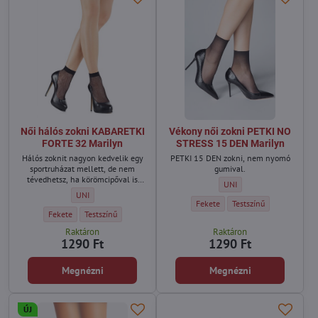
Női hálós zokni KABARETKI
Vékony női zokni PETKI NO
FORTE 32 Marilyn
STRESS 15 DEN Marilyn
Hálós zoknit nagyon kedvelik egy
PETKI 15 DEN zokni, nem nyomó
sportruházat mellett, de nem
gumival.
tévedhetsz, ha körömcipőval is
Vékony női zokni PETKI N
UNI
viseled.
Női hálós zokni KABARETKI FORTE 32 Marilyn - Méret:
UNI
Vékony női zokni PETKI NO STRESS
Vékony női zokni PETKI
Fekete
Testszínű
Női hálós zokni KABARETKI FORTE 32 Marilyn - Szín:
Női hálós zokni KABARETKI FORTE 32 Marilyn - Szín:
Fekete
Testszínű
Raktáron
Raktáron
1290 Ft
1290 Ft
Megnézni
Megnézni
ÚJ