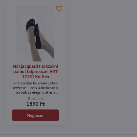
Női jacquard titokzokni
pamut talprésszel ART
12151 Knittex
Kifejezetten balerinacipőhöz
tervezve – ezek a titokzoknik
ötvözik az eleganciát és a
praktikusságot. A felső része finom
Raktáron
jacquard anyagból készült, míg a
1890 Ft
pamuttalp egész napos kényelmet
biztosít. A csúszásgátló technológia
Megnézni
megakadályozza a zokni
lecsúszását.