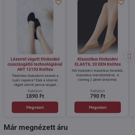
Lézerrel vágott titokzokni
Klasszikus titokzokni
csúszásgátló technológiával
ELASTIL 20 DEN Knittex
ART 12153 Knittex
Női titokzokni elasztikus fonalból,
klasszikus mandzsettával. A
Tökéletes titokzoknit keresel a
csomag 2 párat tartalmaz.
nyári napokra? Ezek a lézerrel
vágott zoknik pamut talppal
ideálisak balerinacipőhöz,
Raktáron
Raktáron
magassarkúhoz vagy sportcipőhöz.
1890 Ft
790 Ft
A talpon található szilikon és a
csúszásgátló technológia biztosítja,
Megnézni
Megnézni
hogy a zokni a helyén maradjon
egész nap.
Már megnézett áru