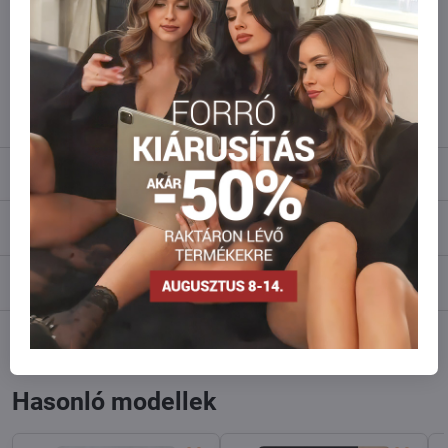
amennyi raktáron van?
Ne habozzon kapcsolatba lépni velünk, raktárra szállítjuk az árut!
info​@everlady​.eu
Leírás
Vélemények
0
Fórum
0
Facebook
Twitter
Bluesky
Pinterest
Reddit
LinkedIn
WhatsApp
E-
mail
Hasonló modellek