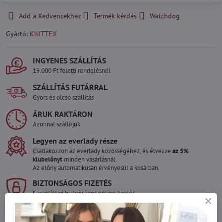
Add a Kedvencekhez
Termék kérdés
Watchdog
Gyártó:
KNITTEX
INGYENES SZÁLLÍTÁS
19.000 Ft feletti rendelésnél
SZÁLLÍTÁS FUTÁRRAL
Gyors és olcsó szállítás
ÁRUK RAKTÁRON
Azonnal szállítjuk
Legyen az everlady része
Csatlakozzon az everlady közösségéhez, és élvezze
az 5%
klubelőnyt
minden vásárlásnál.
Az előny automatikusan érvényesül a kosárban.
BIZTONSÁGOS FIZETÉS
Garantáltan biztonságos online fizetés
Szeretne több terméket rendelni mint