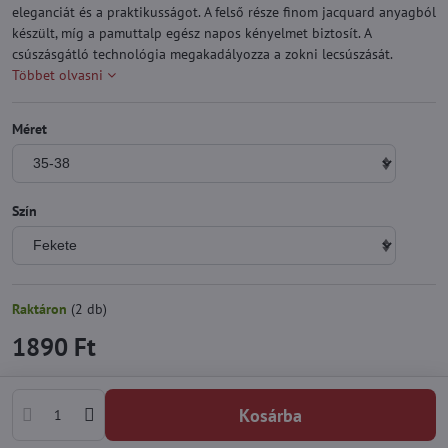
eleganciát és a praktikusságot. A felső része finom jacquard anyagból
készült, míg a pamuttalp egész napos kényelmet biztosít. A
csúszásgátló technológia megakadályozza a zokni lecsúszását.
Többet olvasni
Méret
Szín
Raktáron
(
2
db)
1890 Ft
Kosárba