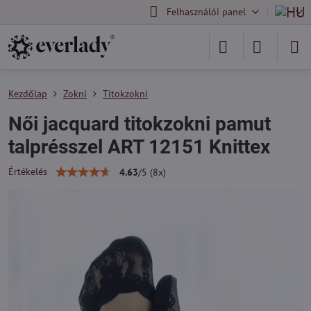
Felhasználói panel
Kezdőlap
Zokni
Titokzokni
Női jacquard titokzokni pamut
talprésszel ART 12151 Knittex
Értékelés
4.63
/
5
(
8
x)