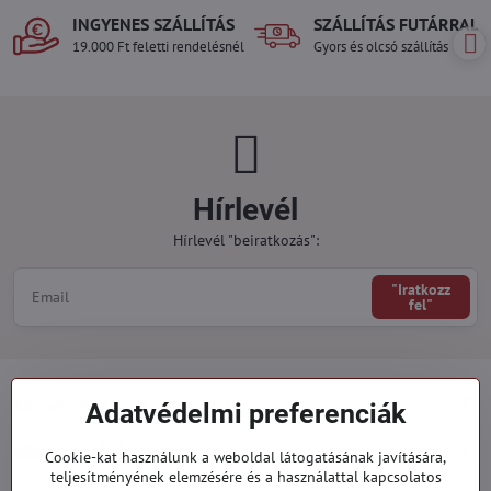
INGYENES SZÁLLÍTÁS
SZÁLLÍTÁS FUTÁRRAL
19.000 Ft feletti rendelésnél
Gyors és olcsó szállítás
Hírlevél
Hírlevél "beiratkozás":
"Iratkozz
fel"
Minden a vásárlásról
Adatvédelmi preferenciák
Megrendelések
Cookie-kat használunk a weboldal látogatásának javítására,
teljesítményének elemzésére és a használattal kapcsolatos