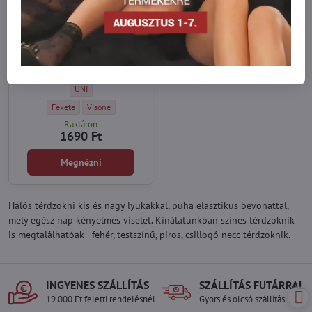
Női hálós térdzokni NANA
RETE Lores
A Lores nagy fűzőlyukakkal ellátott
térdmagasai a szezon igazi slágere!
A divatos hálós minta jól passzol a
szűk skinny farmerhez és a
Női hálós térdzokni NANA RETE Lores - Méret:
UNI
boyfriend farmerhez, merészebb
változatban pedig - szoknyához,
Női hálós térdzokni NANA RETE Lores - Szín:
Női hálós térdzokni NANA RETE Lores - Szín:
Fekete
Visone
ruhához.
Raktáron
1690 Ft
Megnézni
Hálós térdzokni kis és nagy lyukakkal, puha elasztikus bevonattal,
mely egész nap kényelmes viselet. Kínálatunkban színes térdzoknik
is megtalálhatóak - fehér, testszínű, piros, csillogó necc térdzoknik.
INGYENES SZÁLLÍTÁS
SZÁLLÍTÁS FUTÁRRAL
19.000 Ft feletti rendelésnél
Gyors és olcsó szállítás