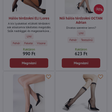
30%
Hálós térdzokni ELI Lores
Női hálós térdzokni OCTAN
Adrian
A kis lyukakkal ellátott térdzokni
sok alkalomra tökéletes megoldás.
Divatos szeretne lenni?
Szűk nadrággal és magassarkúval,
Női hálós térdzokni OCTAN
UNI
valamint légies maxiszoknyával
Hálós térdzokni ELI Lores - Méret:
UNI
egyaránt vonzóak lesznek.
Női hálós térdzokni OCTAN Adrian 
Női hálós térdzokni OCTA
Fehér
Testszínű
Hálós térdzokni ELI Lores - Szín:
Hálós térdzokni ELI Lores - Szín:
Hálós térdzokni ELI Lores - Szín:
Fehér
Fekete
Visone
Raktáron
Raktáron
990 Ft
623 Ft
Megnézni
Megnézni