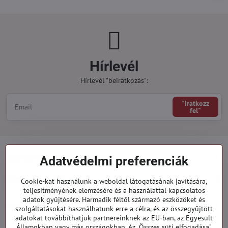
Hírlevél
Hírlevél "beiratkozás":
"Iratkozz
fel"
Minden a vásárlásról
Adatvédelmi preferenciák
Megrendelések
Cookie-kat használunk a weboldal látogatásának javítására,
teljesítményének elemzésére és a használattal kapcsolatos
adatok gyűjtésére. Harmadik féltől származó eszközöket és
Kategóriák
szolgáltatásokat használhatunk erre a célra, és az összegyűjtött
adatokat továbbíthatjuk partnereinknek az EU-ban, az Egyesült
Államokban vagy más országokban. Az „Összes süti elfogadása"