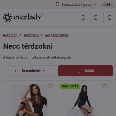
Felhasználói panel
Kezdőlap
Térdzokni
Necc térdzokni
Necc térdzokni
A hálós térdzokni tökéletes divatkiegészítő !
Bestsellerek
Szűrés
KIÁRUSÍTÁS