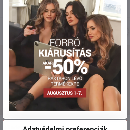
szülőknek tetszeni fog.
INGYENES SZÁLLÍTÁS
SZÁLLÍTÁS FUTÁRRAL
19.000 Ft feletti rendelésnél
Gyors és olcsó szállítás
Hírlevél
Hírlevél "beiratkozás":
"Iratkozz
fel"
Minden a vásárlásról
Adatvédelmi preferenciák