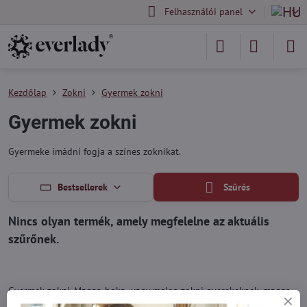
Felhasználói panel
Kezdőlap
Zokni
Gyermek zokni
Gyermek zokni
Gyermeke imádni fogja a színes zoknikat.
Bestsellerek
Szűrés
Gyermek zokni. Magas, boka- vagy meleg zokni gyerekeknek, magas
arányban jó minőségű pamuttal, mind a gyerekeknek, mind a