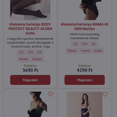
Kismama harisnya BODY
Kismama harisnya MAMA 40
PROTECT BEAUTY 40 DEN
DEN Marilyn
Gatta
MAMA harisnyanadrág
kismamáknak készült.
A bugyirész speciális szerkezetének
köszönhetően alulról támogatják a
Kismama harisnya MAMA 40 DEN M
Kismama harisnya MAMA 40
Kismama harisnya 
2/S
3/M
4/L
növekvő hasat, anélkül, hogy
nyomást okoznának.
Kismama harisnya MAMA 40 DEN Maril
Kismama harisnya MAMA 40 
Kismama harisny
Fekete
Visone
Grigio
Kismama harisnya BODY PROTECT BEAUTY 40 DEN Gatta - Méret:
Kismama harisnya BODY PROTECT BEAUTY 40 DEN Gatta - Méret:
Kismama harisnya BODY PROTECT BEAUTY 40 DEN Gatta - M
2/S
3/M
4/L
Kismama harisnya BODY PROTECT BEAUTY 40 DEN Gatta - Szín:
Kismama harisnya BODY PROTECT BEAUTY 40 DEN Gatta - Szín
Fekete
Golden
Raktáron
Raktáron
3690 Ft
4290 Ft
Megnézni
Megnézni