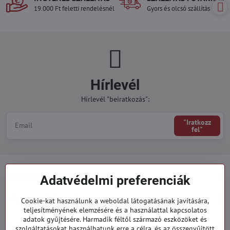
19.000 Ft feletti rendelésnél
Gyors és olcsó szállítás
Hírlevél
Hírlevél "beiratkozás":
"Iratkozz
fel"
Minden a vásárlásról
Adatvédelmi preferenciák
Megrendelések
Cookie-kat használunk a weboldal látogatásának javítására,
teljesítményének elemzésére és a használattal kapcsolatos
adatok gyűjtésére. Harmadik féltől származó eszközöket és
Kategóriák
szolgáltatásokat használhatunk erre a célra, és az összegyűjtött