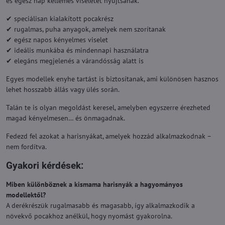
és egész nap kellemes viseletet nyújtsanak.
✔ speciálisan kialakított pocakrész
✔ rugalmas, puha anyagok, amelyek nem szorítanak
✔ egész napos kényelmes viselet
✔ ideális munkába és mindennapi használatra
✔ elegáns megjelenés a várandósság alatt is
Egyes modellek enyhe tartást is biztosítanak, ami különösen hasznos
lehet hosszabb állás vagy ülés során.
Talán te is olyan megoldást keresel, amelyben egyszerre érezheted
magad kényelmesen… és önmagadnak.
Fedezd fel azokat a harisnyákat, amelyek hozzád alkalmazkodnak –
nem fordítva.
Gyakori kérdések:
Miben különböznek a kismama harisnyák a hagyományos
modellektől?
A derékrészük rugalmasabb és magasabb, így alkalmazkodik a
növekvő pocakhoz anélkül, hogy nyomást gyakorolna.