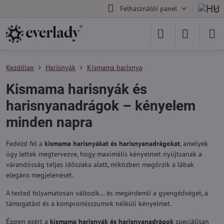
Felhasználói panel
Kezdőlap
Harisnyák
Kismama harisnya
Kismama harisnyák és
harisnyanadrágok – kényelem
minden napra
Fedezd fel a
kismama harisnyákat és harisnyanadrágokat
, amelyek
úgy lettek megtervezve, hogy maximális kényelmet nyújtsanak a
várandósság teljes időszaka alatt, miközben megőrzik a lábak
elegáns megjelenését.
A tested folyamatosan változik… és megérdemli a gyengédséget, a
támogatást és a kompromisszumok nélküli kényelmet.
Éppen ezért a
kismama harisnyák és harisnyanadrágok
speciálisan