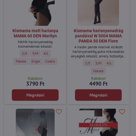
Kismama matt harisnya
Kismama harisnyanadrág
MAMA 60 DEN Marilyn
pandával W 5004 MAMA
PANDA 50 DEN Fiore
MAMA harisnyanadrág
kismamáknak készült.
A hasán panda macival ellátott
harisnyanadrág puha mikroszálas
Kismama matt harisnya MAMA 60 DEN Marilyn - Méret:
Kismama matt harisnya MAMA 60 DEN Marilyn - Méret:
Kismama matt harisnya MAMA 60 DEN Marilyn - Méret:
2/S
3/M
4/L
anyagból készült, amely biztosítja a
kényelmet és az optimális
Kismama matt harisnya MAMA 60 DEN Marilyn - Szín:
Kismama matt harisnya MAMA 60 DEN Marilyn - Szín:
Kismama matt harisnya MAMA 60 DEN Marilyn - Szín:
Fekete
Grigio
Csokis
Kismama harisnyanadrág pandáv
Kismama harisnyanadrág 
Kismama harisnyan
2/S
3/M
4/L
alkalmazkodást a testhez a
terhesség alatt.
Kismama harisnyanadrág p
Fekete
Raktáron
Raktáron
3790 Ft
4490 Ft
Megnézni
Megnézni