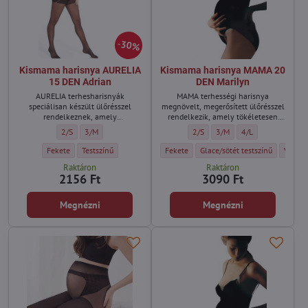
30%
Kismama harisnya AURELIA
Kismama harisnya MAMA 20
15 DEN Adrian
DEN Marilyn
AURELIA terhesharisnyák
MAMA terhességi harisnya
speciálisan készült ülőrésszel
megnövelt, megerősített ülőrésszel
rendelkeznek, amely
rendelkezik, amely tökéletesen
alkalmazkodik a terhes hasához.
alkalmazkodik a terhes hashoz.
Kismama harisnya AURELIA 15 DEN Adrian - Méret:
Kismama harisnya AURELIA 15 DEN Adrian - Méret:
Kismama harisnya MAMA 20 DEN M
Kismama harisnya MAMA 20
Kismama harisnya 
2/S
3/M
2/S
3/M
4/L
Kismama harisnya AURELIA 15 DEN Adrian - Szín:
Kismama harisnya AURELIA 15 DEN Adrian - Szín:
Kismama harisnya MAMA 20 DEN Marilyn 
Kismama harisnya MAMA 20 DEN
Kismam
Fekete
Testszínű
Fekete
Glace/sötét testszínű
Visone
Raktáron
Raktáron
2156 Ft
3090 Ft
Megnézni
Megnézni