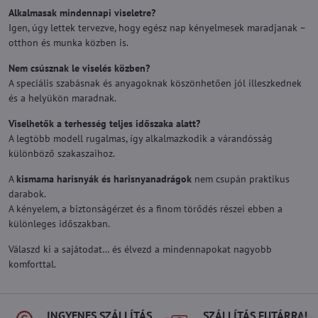
Alkalmasak mindennapi viseletre?
Igen, úgy lettek tervezve, hogy egész nap kényelmesek maradjanak –
otthon és munka közben is.
Nem csúsznak le viselés közben?
A speciális szabásnak és anyagoknak köszönhetően jól illeszkednek
és a helyükön maradnak.
Viselhetők a terhesség teljes időszaka alatt?
A legtöbb modell rugalmas, így alkalmazkodik a várandósság
különböző szakaszaihoz.
A
kismama harisnyák és harisnyanadrágok
nem csupán praktikus
darabok.
A kényelem, a biztonságérzet és a finom törődés részei ebben a
különleges időszakban.
Válaszd ki a sajátodat… és élvezd a mindennapokat nagyobb
komforttal.
INGYENES SZÁLLÍTÁS
SZÁLLÍTÁS FUTÁRRAL