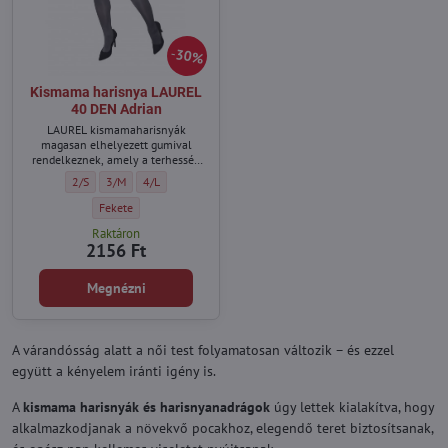
30%
Kismama harisnya LAUREL
40 DEN Adrian
LAUREL kismamaharisnyák
magasan elhelyezett gumival
rendelkeznek, amely a terhesség
minden napján kényelmet biztosít.
Kismama harisnya LAUREL 40 DEN Adrian - Méret:
Kismama harisnya LAUREL 40 DEN Adrian - Méret:
Kismama harisnya LAUREL 40 DEN Adrian - Méret:
2/S
3/M
4/L
Kismama harisnya LAUREL 40 DEN Adrian - Szín:
Fekete
Raktáron
2156 Ft
Megnézni
A várandósság alatt a női test folyamatosan változik – és ezzel
együtt a kényelem iránti igény is.
A
kismama harisnyák és harisnyanadrágok
úgy lettek kialakítva, hogy
alkalmazkodjanak a növekvő pocakhoz, elegendő teret biztosítsanak,