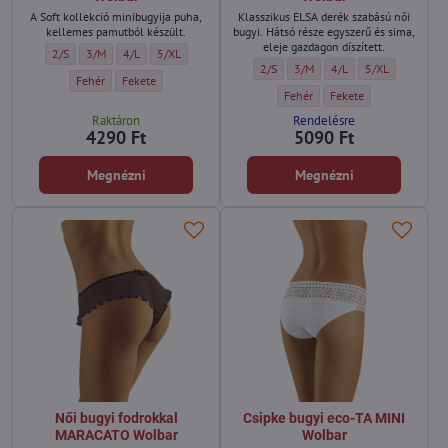
A Soft kollekció minibugyija puha,
Klasszikus ELSA derék szabású női
kellemes pamutból készült.
bugyi. Hátsó része egyszerű és sima,
eleje gazdagon díszített.
Csipke bugyi FLOPPY SOFT Wolbar - Méret:
Csipke bugyi FLOPPY SOFT Wolbar - Méret:
Csipke bugyi FLOPPY SOFT Wolbar - Méret:
Csipke bugyi FLOPPY SOFT Wolbar - Méret:
2/S
3/M
4/L
5/XL
Csipke bugyi ELSA MINI Wolbar - Mére
Csipke bugyi ELSA MINI Wolbar 
Csipke bugyi ELSA MINI 
Csipke bugyi ELS
2/S
3/M
4/L
5/XL
Csipke bugyi FLOPPY SOFT Wolbar - Szín:
Csipke bugyi FLOPPY SOFT Wolbar - Szín:
Fehér
Fekete
Csipke bugyi ELSA MINI Wolbar - 
Csipke bugyi ELSA MINI 
Fehér
Fekete
Raktáron
Rendelésre
4290 Ft
5090 Ft
Megnézni
Megnézni
Női bugyi fodrokkal
Csipke bugyi eco-TA MINI
MARACATO Wolbar
Wolbar