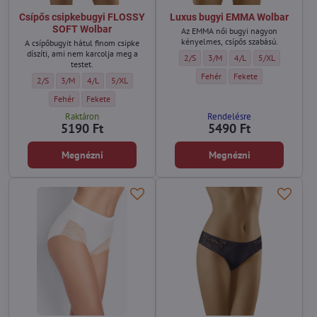
Csípős csipkebugyi FLOSSY
Luxus bugyi EMMA Wolbar
SOFT Wolbar
Az EMMA női bugyi nagyon
kényelmes, csípős szabású.
A csípőbugyit hátul finom csipke
díszíti, ami nem karcolja meg a
Luxus bugyi EMMA Wolbar - Méret:
Luxus bugyi EMMA Wolbar - Mér
Luxus bugyi EMMA Wolba
Luxus bugyi EMM
2/S
3/M
4/L
5/XL
testet.
Luxus bugyi EMMA Wolbar - Szín:
Luxus bugyi EMMA Wolba
Fehér
Fekete
Csípős csipkebugyi FLOSSY SOFT Wolbar - Méret:
Csípős csipkebugyi FLOSSY SOFT Wolbar - Méret:
Csípős csipkebugyi FLOSSY SOFT Wolbar - Méret:
Csípős csipkebugyi FLOSSY SOFT Wolbar - Méret:
2/S
3/M
4/L
5/XL
Csípős csipkebugyi FLOSSY SOFT Wolbar - Szín:
Csípős csipkebugyi FLOSSY SOFT Wolbar - Szín:
Fehér
Fekete
Raktáron
Rendelésre
5190 Ft
5490 Ft
Megnézni
Megnézni