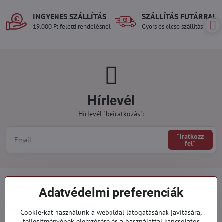
INGYENES SZÁLLÍTÁS
SZÁLLÍTÁS FUTÁRRAL
19.000 Ft feletti rendelésnél
Gyors és olcsó szállítás
Hírlevél
Hírlevél "beiratkozás":
"Iratkozz
fel"
Minden a vásárlásról
Adatvédelmi preferenciák
Megrendelések
Cookie-kat használunk a weboldal látogatásának javítására,
teljesítményének elemzésére és a használattal kapcsolatos