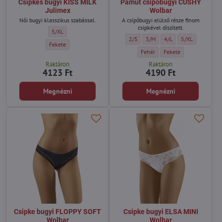
Csipkés bugyi KISS MILK
Pamut csípőbugyi CUSHY
Julimex
Wolbar
Női bugyi klasszikus szabással.
A csípőbugyi elülső része finom
csipkével díszített.
Csipkés bugyi KISS MILK Julimex - Méret:
5/XL
Pamut csípőbugyi CUSHY Wolbar - Mér
Pamut csípőbugyi CUSHY Wolba
Pamut csípőbugyi CUSH
Pamut csípőbugy
2/S
3/M
4/L
5/XL
Csipkés bugyi KISS MILK Julimex - Szín:
Fekete
Pamut csípőbugyi CUSHY Wolbar 
Pamut csípőbugyi CUSHY
Fehér
Fekete
Raktáron
Raktáron
4123 Ft
4190 Ft
Megnézni
Megnézni
Csipke bugyi FLOPPY SOFT
Csipke bugyi ELSA MINI
Wolbar
Wolbar