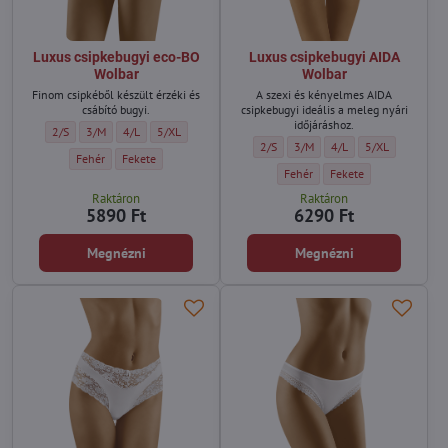
Luxus csipkebugyi eco-BO
Luxus csipkebugyi AIDA
Wolbar
Wolbar
Finom csipkéből készült érzéki és
A szexi és kényelmes AIDA
csábító bugyi.
csipkebugyi ideális a meleg nyári
időjáráshoz.
Luxus csipkebugyi eco-BO Wolbar - Méret:
Luxus csipkebugyi eco-BO Wolbar - Méret:
Luxus csipkebugyi eco-BO Wolbar - Méret:
Luxus csipkebugyi eco-BO Wolbar - Méret:
2/S
3/M
4/L
5/XL
Luxus csipkebugyi AIDA Wolbar - Mére
Luxus csipkebugyi AIDA Wolbar 
Luxus csipkebugyi AIDA
Luxus csipkebugy
2/S
3/M
4/L
5/XL
Luxus csipkebugyi eco-BO Wolbar - Szín:
Luxus csipkebugyi eco-BO Wolbar - Szín:
Fehér
Fekete
Luxus csipkebugyi AIDA Wolbar - 
Luxus csipkebugyi AIDA 
Fehér
Fekete
Raktáron
Raktáron
5890 Ft
6290 Ft
Megnézni
Megnézni