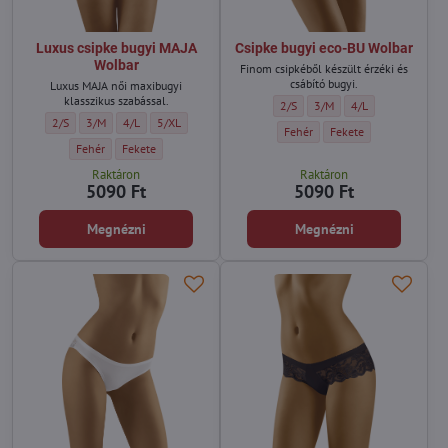
Luxus csipke bugyi MAJA
Csipke bugyi eco-BU Wolbar
Wolbar
Finom csipkéből készült érzéki és
csábító bugyi.
Luxus MAJA női maxibugyi
klasszikus szabással.
Csipke bugyi eco-BU Wolbar - Mér
Csipke bugyi eco-BU Wolbar
Csipke bugyi eco-BU
2/S
3/M
4/L
Luxus csipke bugyi MAJA Wolbar - Méret:
Luxus csipke bugyi MAJA Wolbar - Méret:
Luxus csipke bugyi MAJA Wolbar - Méret:
Luxus csipke bugyi MAJA Wolbar - Méret:
2/S
3/M
4/L
5/XL
Csipke bugyi eco-BU Wolbar - Szí
Csipke bugyi eco-BU Wol
Fehér
Fekete
Luxus csipke bugyi MAJA Wolbar - Szín:
Luxus csipke bugyi MAJA Wolbar - Szín:
Fehér
Fekete
Raktáron
Raktáron
5090 Ft
5090 Ft
Megnézni
Megnézni