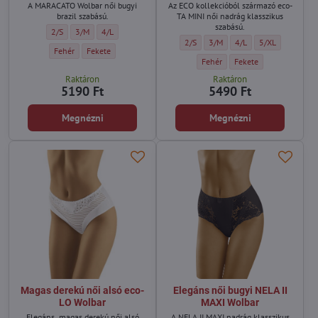
A MARACATO Wolbar női bugyi
Az ECO kollekcióból származó eco-
brazil szabású.
TA MINI női nadrág klasszikus
szabású.
Női bugyi fodrokkal MARACATO Wolbar - Méret:
Női bugyi fodrokkal MARACATO Wolbar - Méret:
Női bugyi fodrokkal MARACATO Wolbar - Méret:
2/S
3/M
4/L
Csipke bugyi eco-TA MINI Wolbar - Mér
Csipke bugyi eco-TA MINI Wolba
Csipke bugyi eco-TA MIN
Csipke bugyi eco
2/S
3/M
4/L
5/XL
Női bugyi fodrokkal MARACATO Wolbar - Szín:
Női bugyi fodrokkal MARACATO Wolbar - Szín:
Fehér
Fekete
Csipke bugyi eco-TA MINI Wolbar -
Csipke bugyi eco-TA MIN
Fehér
Fekete
Raktáron
Raktáron
5190 Ft
5490 Ft
Megnézni
Megnézni
Magas derekú női alsó eco-
Elegáns női bugyi NELA II
LO Wolbar
MAXI Wolbar
Elegáns, magas derekú női alsó
A NELA II MAXI nadrág klasszikus