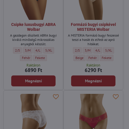
Csipke luxusbugyi ABRA
Formázó bugyi csipkével
Wolbar
MISTERIA Wolbar
A gazdagon díszített ABRA bugyi
A MISTERIA formázó bugyi feszessé
kiváló minőségű mikroszálas
teszi a hasát és elfedi az apró
anyagból készült.
hibákat.
Csipke luxusbugyi ABRA Wolbar - Méret:
Csipke luxusbugyi ABRA Wolbar - Méret:
Csipke luxusbugyi ABRA Wolbar - Méret:
Csipke luxusbugyi ABRA Wolbar - Méret:
Formázó bugyi csipkével MISTERIA Wol
Formázó bugyi csipkével MISTE
Formázó bugyi csipkéve
Formázó bugyi cs
2/S
3/M
4/L
5/XL
2/S
3/M
4/L
5/XL
Csipke luxusbugyi ABRA Wolbar - Szín:
Csipke luxusbugyi ABRA Wolbar - Szín:
Formázó bugyi csipkével MISTERIA Wol
Formázó bugyi csipkével MIS
Formázó bugyi csip
Fehér
Fekete
Beige
Fehér
Fekete
Raktáron
Raktáron
6890 Ft
6290 Ft
Megnézni
Megnézni