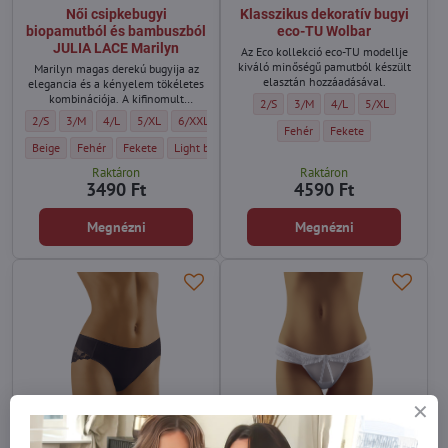
Női csipkebugyi
Klasszikus dekoratív bugyi
biopamutból és bambuszból
eco-TU Wolbar
JULIA LACE Marilyn
Az Eco kollekció eco-TU modellje
kiváló minőségű pamutból készült
Marilyn magas derekú bugyija az
elasztán hozzáadásával.
elegancia és a kényelem tökéletes
kombinációja. A kifinomult
Klasszikus dekoratív bugyi eco-TU Wol
Klasszikus dekoratív bugyi eco
Klasszikus dekoratív bu
Klasszikus dekor
2/S
3/M
4/L
5/XL
csipkeoldalak finomságot adnak, a
Női csipkebugyi biopamutból és bambuszból JULIA LACE Marilyn - Méret:
Női csipkebugyi biopamutból és bambuszból JULIA LACE Marilyn - Méret:
Női csipkebugyi biopamutból és bambuszból JULIA LACE Marilyn - Mé
Női csipkebugyi biopamutból és bambuszból JULIA LACE Marily
Női csipkebugyi biopamutból és bambuszból JULIA LAC
2/S
3/M
4/L
5/XL
6/XXL
rugalmas, puha anyag pedig egész
Klasszikus dekoratív bugyi eco-TU
Klasszikus dekoratív bu
Fehér
Fekete
napos kényelmet biztosít.
Női csipkebugyi biopamutból és bambuszból JULIA LACE Marilyn - Szín:
Női csipkebugyi biopamutból és bambuszból JULIA LACE Marilyn - Szín:
Női csipkebugyi biopamutból és bambuszból JULIA LACE Marilyn -
Női csipkebugyi biopamutból és bambuszból JULIA LACE
Beige
Fehér
Fekete
Light beige
Raktáron
Raktáron
3490 Ft
4590 Ft
Megnézni
Megnézni