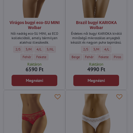
Virágos bugyi eco-SU MINI
Brazil bugyi KARIOKA
Wolbar
Wolbar
Női nadrág eco-SU MINI, az ECO
Érdekes női bugyi KARIOKA kiváló
kollekcióból, amely bármilyen
minőségű mikroszálas anyagból
alakhoz illeszkedik.
készült és nagyon puha tapintású.
Virágos bugyi eco-SU MINI Wolbar - Méret:
Virágos bugyi eco-SU MINI Wolbar - Méret:
Virágos bugyi eco-SU MINI Wolbar - Méret:
Virágos bugyi eco-SU MINI Wolbar - Méret:
Brazil bugyi KARIOKA Wolbar - Mé
Brazil bugyi KARIOKA Wolba
Brazil bugyi KARIO
2/S
3/M
4/L
5/XL
2/S
3/M
4/L
Virágos bugyi eco-SU MINI Wolbar - Szín:
Virágos bugyi eco-SU MINI Wolbar - Szín:
Brazil bugyi KARIOKA Wolbar - Szín:
Brazil bugyi KARIOKA Wolbar - Sz
Brazil bugyi KARIOKA Wo
Brazil bugyi 
Fehér
Fekete
Beige
Fehér
Fekete
Piros
Raktáron
Raktáron
6590 Ft
4990 Ft
Megnézni
Megnézni