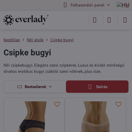
Felhasználói panel
Kezdőlap
Női alsók
Csipke bugyi
Csipke bugyi
Női csipkebugyi. Elegáns szexi csipkével. Luxus és kiváló minőségű
divatos erotikus bugyi csábító szexi nőknek, plus size.
Bestsellerek
Szűrés