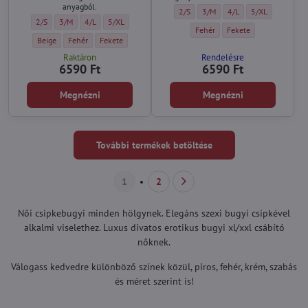
anyagból.
Női csípőbugyi FLOE MINI Wolbar - Mér
Női csípőbugyi FLOE MINI Wolba
Női csípőbugyi FLOE MIN
Női csípőbugyi F
2/S
3/M
4/L
5/XL
Eredeti bugyi DEVA MINI Wolbar - Méret:
Eredeti bugyi DEVA MINI Wolbar - Méret:
Eredeti bugyi DEVA MINI Wolbar - Méret:
Eredeti bugyi DEVA MINI Wolbar - Méret:
2/S
3/M
4/L
5/XL
Női csípőbugyi FLOE MINI Wolbar 
Női csípőbugyi FLOE MIN
Fehér
Fekete
Eredeti bugyi DEVA MINI Wolbar - Szín:
Eredeti bugyi DEVA MINI Wolbar - Szín:
Eredeti bugyi DEVA MINI Wolbar - Szín:
Beige
Fehér
Fekete
Raktáron
Rendelésre
6590 Ft
6590 Ft
Megnézni
Megnézni
További termékek betöltése
1
2
Női csipkebugyi minden hölgynek. Elegáns szexi bugyi csipkével
alkalmi viselethez. Luxus divatos erotikus bugyi xl/xxl csábító
nőknek.
Válogass kedvedre különböző színek közül, piros, fehér, krém, szabás
és méret szerint is!