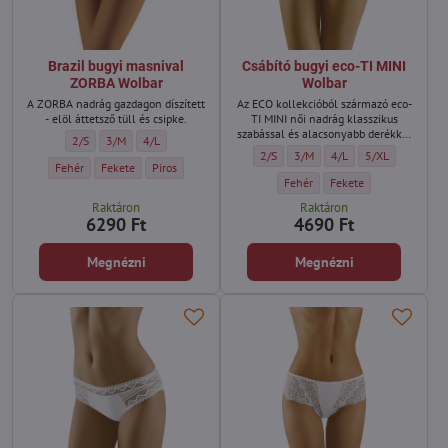
Brazil bugyi masnival
Csábító bugyi eco-TI MINI
ZORBA Wolbar
Wolbar
A ZORBA nadrág gazdagon díszített
Az ECO kollekcióból származó eco-
- elöl áttetsző tüll és csipke.
TI MINI női nadrág klasszikus
szabással és alacsonyabb derékkal
Brazil bugyi masnival ZORBA Wolbar - Méret:
Brazil bugyi masnival ZORBA Wolbar - Méret:
Brazil bugyi masnival ZORBA Wolbar - Méret:
2/S
3/M
4/L
rendelkezik.
Csábító bugyi eco-TI MINI Wolbar - Mér
Csábító bugyi eco-TI MINI Wolba
Csábító bugyi eco-TI MI
Csábító bugyi ec
2/S
3/M
4/L
5/XL
Brazil bugyi masnival ZORBA Wolbar - Szín:
Brazil bugyi masnival ZORBA Wolbar - Szín:
Brazil bugyi masnival ZORBA Wolbar - Szín:
Fehér
Fekete
Piros
Csábító bugyi eco-TI MINI Wolbar 
Csábító bugyi eco-TI MIN
Fehér
Fekete
Raktáron
Raktáron
6290 Ft
4690 Ft
Megnézni
Megnézni