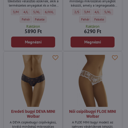
tökéletes választás azoknak, akik a
minőségű mikroszálas anyagból
természetes anyagokat és a nőies
készült, amely a legmagasabb
részleteket szeretik.
viselési kényelmet biztosítja.
Csipkés pamut női alsó eco-ZI Wolbar - Méret:
Csipkés pamut női alsó eco-ZI Wolbar - Méret:
Csipkés pamut női alsó eco-ZI Wolbar - Méret:
Csipkés pamut női alsó eco-ZI Wolbar - Méret:
Luxus csipkebugyi BAHA Wolbar - Mére
Luxus csipkebugyi BAHA Wolbar
Luxus csipkebugyi BAHA
Luxus csipkebugy
3/M
4/L
5/XL
6/XXL
2/S
3/M
4/L
5/XL
Csipkés pamut női alsó eco-ZI Wolbar - Szín:
Csipkés pamut női alsó eco-ZI Wolbar - Szín:
Luxus csipkebugyi BAHA Wolbar -
Luxus csipkebugyi BAHA
Fehér
Fekete
Fehér
Fekete
Raktáron
Raktáron
5890 Ft
6290 Ft
Megnézni
Megnézni
Eredeti bugyi DEVA MINI
Női csípőbugyi FLOE MINI
Wolbar
Wolbar
A DEVA csipkebugyi csípővágású,
A FLOE MINI bugyi modell az
kiváló minőségű mikroszálas
igényes vásárlóknak készült.