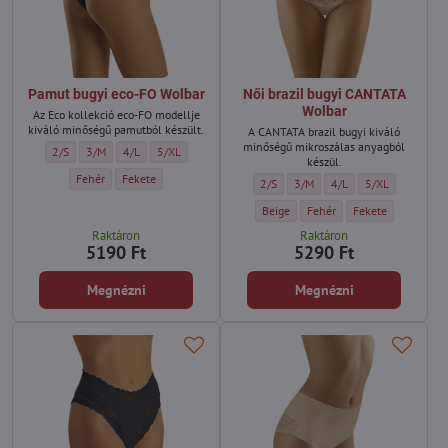
Pamut bugyi eco-FO Wolbar
Női brazil bugyi CANTATA
Wolbar
Az Eco kollekció eco-FO modellje
kiváló minőségű pamutból készült.
A CANTATA brazil bugyi kiváló
minőségű mikroszálas anyagból
Pamut bugyi eco-FO Wolbar - Méret:
Pamut bugyi eco-FO Wolbar - Méret:
Pamut bugyi eco-FO Wolbar - Méret:
Pamut bugyi eco-FO Wolbar - Méret:
2/S
3/M
4/L
5/XL
készül.
Pamut bugyi eco-FO Wolbar - Szín:
Pamut bugyi eco-FO Wolbar - Szín:
Fehér
Fekete
Női brazil bugyi CANTATA Wolbar - Mé
Női brazil bugyi CANTATA Wolba
Női brazil bugyi CANTAT
Női brazil bugyi
2/S
3/M
4/L
5/XL
Női brazil bugyi CANTATA Wolbar - Sz
Női brazil bugyi CANTATA Wol
Női brazil bugyi CA
Beige
Fehér
Fekete
Raktáron
Raktáron
5190 Ft
5290 Ft
Megnézni
Megnézni