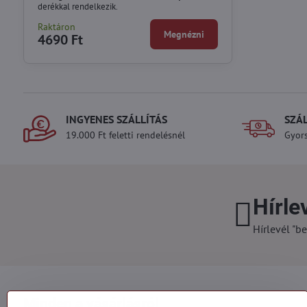
derékkal rendelkezik.
Raktáron
Megnézni
4690 Ft
INGYENES SZÁLLÍTÁS
SZÁ
19.000 Ft feletti rendelésnél
Gyors
Hírle
Hírlevél "be
Minden a vásárlásról