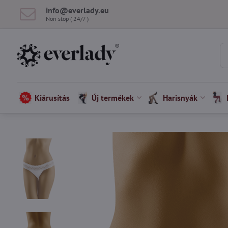
info​@everlady​.eu
Non stop ( 24/7 )
Kiárusítás
Új termékek
Harisnyák