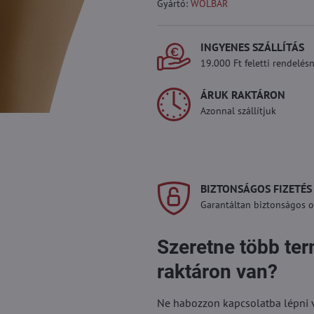
Gyártó:
WOLBAR
INGYENES SZÁLLÍTÁS
19.000 Ft feletti rendelésn
ÁRUK RAKTÁRON
Azonnal szállítjuk
BIZTONSÁGOS FIZETÉS
Garantáltan biztonságos on
Szeretne több te
raktáron van?
Ne habozzon kapcsolatba lépni vel