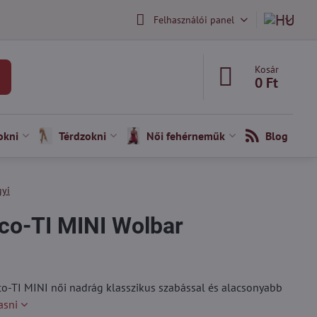
Felhasználói panel
Kosár
0 Ft
okni
Térdzokni
Női fehérneműk
Blog
gyi
eco-TI MINI Wolbar
o-TI MINI női nadrág klasszikus szabással és alacsonyabb
asni