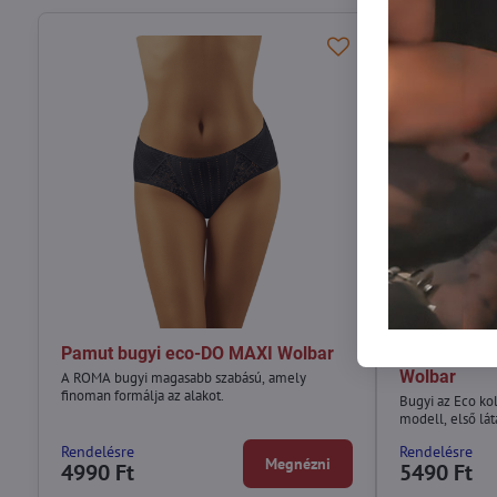
Pamut bugyi eco-DO MAXI Wolbar
Női alsóna
Wolbar
A ROMA bugyi magasabb szabású, amely
finoman formálja az alakot.
Bugyi az Eco ko
modell, első lát
Rendelésre
Rendelésre
Megnézni
4990 Ft
5490 Ft