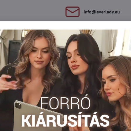
info​@everlady​.eu
Leírás
Vélemények
Fórum
0
0
nadrág klasszikus szabással és alacsonyabb derékkal rendelkezik
ített, amely luxus megjelenést kölcsönöz a modellnek.
Csipke bugyi
Čipkované nohavičky
Čipkované nohavičky
Facebook
Twitter
Bluesky
Pinterest
Reddit
LinkedIn
WhatsApp
E-
mail