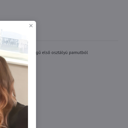
. Nagyon jó minőségű első osztályú pamutból