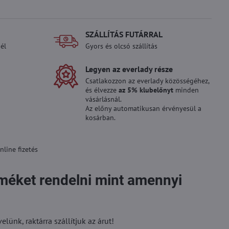
SZÁLLÍTÁS FUTÁRRAL
él
Gyors és olcsó szállítás
Legyen az everlady része
Csatlakozzon az everlady közösségéhez,
és élvezze
az 5% klubelőnyt
minden
vásárlásnál.
Az előny automatikusan érvényesül a
kosárban.
line fizetés
rméket rendelni mint amennyi
ünk, raktárra szállítjuk az árut!