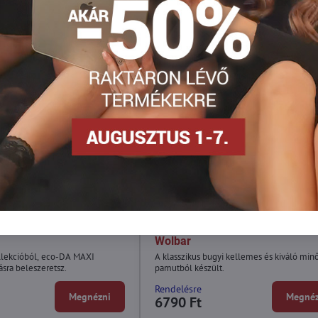
drág eco-DA MAXI
Pamut bugyi hímzéssel eco-Co
Wolbar
llekcióból, eco-DA MAXI
A klasszikus bugyi kellemes és kiváló min
ásra beleszeretsz.
pamutból készült.
Rendelésre
Megnézni
Megnéz
6790 Ft