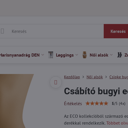
Keresés
Harisnyanadrág DEN
Leggings
Női alsók
Z
Kezdőlap
Női alsók
Csipke bu
Csábító bugyi 
Értékelés
5
/
5
(
4
x)
Az ECO kollekcióból származó ec
derékkal rendelkezik.
Többet olv