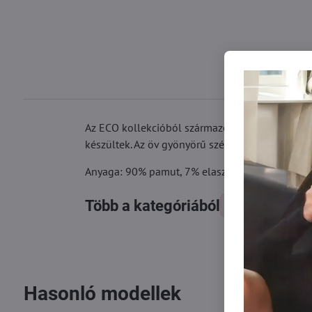
Az ECO kollekcióból származó eco-TI MINI női 
készültek. Az öv gyönyörű széles csipkével dísz
Anyaga: 90% pamut, 7% elasztán, 3% poliamid
Több a kategóriából
Női alsók
Hasonló modellek