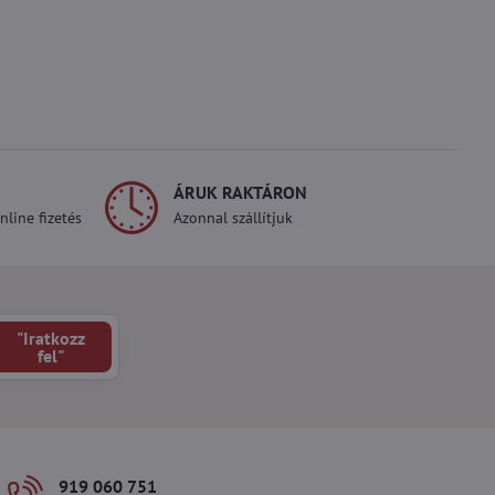
ÁRUK RAKTÁRON
line fizetés
Azonnal szállítjuk
"Iratkozz
fel"
919 060 751