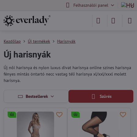
Felhasználói panel
Kezdőlap
Új termékek
Harisnyák
Új harisnyák
Új női harisnya és nylon luxus divat harisnya online színes harisnya
fényes mintás öntartó necc vastag téli harisnya xl/xxl/xxxl molett
harisnya.
Bestsellerek
Szűrés
ÚJ
ÚJ