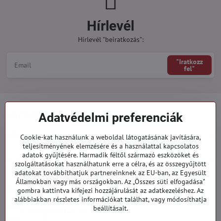
Hírlevél
Hírlevél "beiratkozás":
"Iratkozz
fel"
Minden a vásárlásról
Adatvédelmi preferenciák
Megrendelések
Cookie-kat használunk a weboldal látogatásának javítására,
teljesítményének elemzésére és a használattal kapcsolatos
adatok gyűjtésére. Harmadik féltől származó eszközöket és
Kategóriák
szolgáltatásokat használhatunk erre a célra, és az összegyűjtött
adatokat továbbíthatjuk partnereinknek az EU-ban, az Egyesült
Államokban vagy más országokban. Az „Összes süti elfogadása"
919 060 751
gombra kattintva kifejezi hozzájárulását az adatkezeléshez. Az
Hétfő - Péntek: 09:00 - 15:00 hod.
alábbiakban részletes információkat találhat, vagy módosíthatja
beállításait.
info​@everlady​.eu