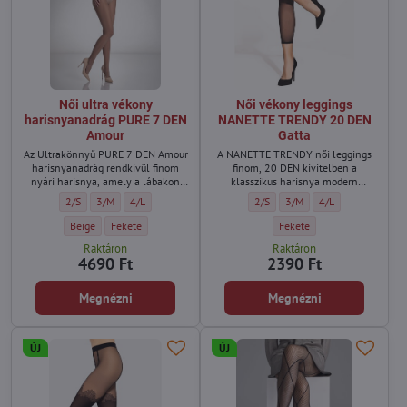
Női ultra vékony
Női vékony leggings
harisnyanadrág PURE 7 DEN
NANETTE TRENDY 20 DEN
Amour
Gatta
Az Ultrakönnyű PURE 7 DEN Amour
A NANETTE TRENDY női leggings
harisnyanadrág rendkívül finom
finom, 20 DEN kivitelben a
nyári harisnya, amely a lábakon
klasszikus harisnya modern
szinte láthatatlan.
alternatívája.
Női ultra vékony harisnyanadrág PURE 7 DEN Amour - Méret:
Női ultra vékony harisnyanadrág PURE 7 DEN Amour - Méret:
Női ultra vékony harisnyanadrág PURE 7 DEN Amour - Méret
Női vékony leggings NANETTE TR
Női vékony leggings NANE
Női vékony leggin
2/S
3/M
4/L
2/S
3/M
4/L
Női ultra vékony harisnyanadrág PURE 7 DEN Amour - Szín:
Női ultra vékony harisnyanadrág PURE 7 DEN Amour - Szín:
Női vékony leggings NANET
Beige
Fekete
Fekete
Raktáron
Raktáron
4690 Ft
2390 Ft
Megnézni
Megnézni
ÚJ
ÚJ