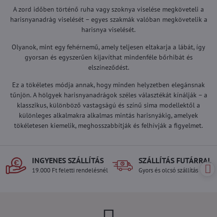
A zord időben történő ruha vagy szoknya viselése megköveteli a
harisnyanadrág viselését – egyes szakmák valóban megkövetelik a
harisnya viselését.
Olyanok, mint egy fehérnemű, amely teljesen eltakarja a lábát, így
gyorsan és egyszerűen kijavíthat mindenféle bőrhibát és
elszíneződést.
Ez a tökéletes módja annak, hogy minden helyzetben elegánsnak
tűnjön. A hölgyek harisnyanadrágok széles választékát kínálják – a
klasszikus, különböző vastagságú és színű sima modellektől a
különleges alkalmakra alkalmas mintás harisnyákig, amelyek
tökéletesen kiemelik, meghosszabbítják és felhívják a figyelmet.
INGYENES SZÁLLÍTÁS
SZÁLLÍTÁS FUTÁRRAL
19.000 Ft feletti rendelésnél
Gyors és olcsó szállítás