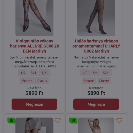
Virágmintás vékony
Hálós harisnya virágos
harisnya ALLURE G008 20
ornamentummal CHARLY
DEN Marilyn
G002 Marilyn
Egy finom részlet, amely teljesen
Női hálós (kabaretta) harisnya
megváltoztatja az outfited
hangsúlyos virágos
hangulatát. Az ALLURE G008
ornamentummal az egész
vékony harisnyát finom
hosszában.
Virágmintás vékony harisnya ALLURE G008 20 DEN Marilyn - Méret:
Virágmintás vékony harisnya ALLURE G008 20 DEN Marilyn - Méret
Virágmintás vékony harisnya ALLURE G008 20 DEN Marilyn -
Hálós harisnya virágos ornamen
Hálós harisnya virágos o
Hálós harisnya vir
1/2
3/4
5/XL
1/2
3/4
5/XL
virágminták díszítik, amelyek
lágyan simulnak a lábakra, elegáns
Virágmintás vékony harisnya ALLURE G008 20 DEN Marilyn - Szín:
Virágmintás vékony harisnya ALLURE G008 20 DEN Marilyn - Sz
Hálós harisnya virágos ornamen
Hálós harisnya virágo
Fekete
Csokis
Fekete
Cherry
és nőies hatást keltve. A minta
Raktáron
Raktáron
légies és kifinomult – pont az a
3890 Ft
3890 Ft
részlet, amely vonzza a tekintetet,
mégsem túl hivalkodó.
Megnézni
Megnézni
ÚJ
ÚJ