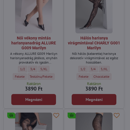
Női vékony mintás
Hálós harisnya
harisnyanadrág ALLURE
virágmintával CHARLY G001
G009 Marilyn
Marilyn
A vékony ALLURE G009 Marilyn
Női hálós (kabaretta) harisnya
harisnyanadrág játékos, enyhén
dekoratív virágmintával az egész
provokatív és igazán
hosszában.
figyelemfelkeltő.
Női vékony mintás harisnyanadrág ALLURE G009 Marilyn - Méret:
Női vékony mintás harisnyanadrág ALLURE G009 Marilyn - Méret:
Női vékony mintás harisnyanadrág ALLURE G009 Marilyn - M
Hálós harisnya virágmintával CH
Hálós harisnya virágmintá
Hálós harisnya vir
1/2
3/4
5/XL
1/2
3/4
5/XL
Női vékony mintás harisnyanadrág ALLURE G009 Marilyn - Szín:
Női vékony mintás harisnyanadrág ALLURE G009 Marilyn - Szín:
Hálós harisnya virágmintával CHAR
Hálós harisnya virágmin
Fekete
Testzínu/Fekete
Fekete
Chocolatte
Raktáron
Raktáron
3890 Ft
3890 Ft
Megnézni
Megnézni
ÚJ
ÚJ