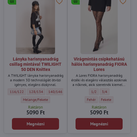
ÚJ
ÚJ
Lányka harisnyanadrág
Virágmintás csipkehatású
csillag mintával TWILIGHT
hálós harisnyanadrág FIORA
50 DEN Knittex
Lores
A TWILIGHT lányka harisnyanadrág
A Lores FIORA harisnyanadrág
a modern 3D technológiát ötvözi
érzéki és elegáns választás azoknak
igényes, elegáns dizájnnal.
a nőknek, akik szeretnék kiemelni
nőiességüket, stílusukat és
Lányka harisnyanadrág csillag mintával TWILIGHT 50 DEN Knittex - Méret:
Lányka harisnyanadrág csillag mintával TWILIGHT 50 DEN Knittex - M
Lányka harisnyanadrág csillag mintával TWILIGHT 50 DEN
Lányka harisnyanadrág csillag mintával TWI
Virágmintás csipkehatású hál
Virágmintás csipkehatá
116/122
128/134
140/146
152/158
1/2
3/4
magabiztosságukat. A finom hálós
szerkezet romantikus virágmintás
Lányka harisnyanadrág csillag mintával TWILIGHT 50 DEN Knittex - Szín:
Virágmintás csipkehatású hálós 
Virágmintás csipkehatá
Melange/Fekete
Fehér
Fekete
csipkemotívummal különleges,
Raktáron
Raktáron
luxus csipkeharisnyát idéző hatást
5090 Ft
5090 Ft
kelt, és minden összeállításnak
egyedi karaktert ad.
Megnézni
Megnézni