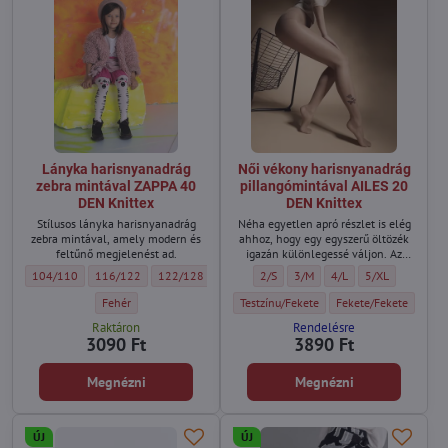
Lányka harisnyanadrág
Női vékony harisnyanadrág
zebra mintával ZAPPA 40
pillangómintával AILES 20
DEN Knittex
DEN Knittex
Stílusos lányka harisnyanadrág
Néha egyetlen apró részlet is elég
zebra mintával, amely modern és
ahhoz, hogy egy egyszerű öltözék
feltűnő megjelenést ad.
igazán különlegessé váljon. Az
AILES pontosan ilyen.
Lányka harisnyanadrág zebra mintával ZAPPA 40 DEN Knittex - Méret:
Lányka harisnyanadrág zebra mintával ZAPPA 40 DEN Knittex - Méret
Lányka harisnyanadrág zebra mintával ZAPPA 40 DEN Kni
Lányka harisnyanadrág zebra mintával ZAPPA
Női vékony harisnyanadrág pillangóm
Női vékony harisnyanadrág pil
Női vékony harisnyanad
Női vékony hari
104/110
116/122
122/128
128/134
2/S
3/M
4/L
5/XL
Lányka harisnyanadrág zebra mintával ZAPPA 40 DEN Knittex - Szín
Női vékony harisnyanadrág pillangómintá
Női vékony harisnyana
Fehér
Testzínu/Fekete
Fekete/Fekete
Raktáron
Rendelésre
3090 Ft
3890 Ft
Megnézni
Megnézni
ÚJ
ÚJ