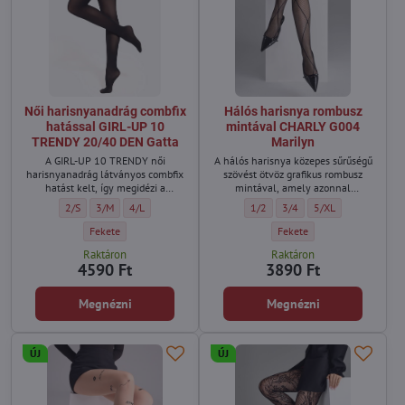
Női harisnyanadrág combfix
Hálós harisnya rombusz
hatással GIRL-UP 10
mintával CHARLY G004
TRENDY 20/40 DEN Gatta
Marilyn
A GIRL-UP 10 TRENDY női
A hálós harisnya közepes sűrűségű
harisnyanadrág látványos combfix
szövést ötvöz grafikus rombusz
hatást kelt, így megidézi a
mintával, amely azonnal
harisnyatartós stílust külön
karakteres, divatos megjelenést
Női harisnyanadrág combfix hatással GIRL-UP 10 TRENDY 20/40 DEN Gatta
Női harisnyanadrág combfix hatással GIRL-UP 10 TRENDY 20/40 DEN
Női harisnyanadrág combfix hatással GIRL-UP 10 TRENDY 20
Hálós harisnya rombusz mintával
Hálós harisnya rombusz mi
Hálós harisnya rom
2/S
3/M
4/L
1/2
3/4
5/XL
harisnya nélkül.
kölcsönöz.
Női harisnyanadrág combfix hatással GIRL-UP 10 TRENDY 20/40 DEN 
Hálós harisnya rombusz min
Fekete
Fekete
Raktáron
Raktáron
4590 Ft
3890 Ft
Megnézni
Megnézni
ÚJ
ÚJ