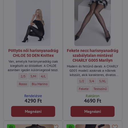
Pöttyös női harisnyanadrág
Fekete necc harisnyanadrág
CHLOE 50 DEN Knittex
szabálytalan mintával
CHARLY G005 Marilyn
Van, amelyik harisnyanadrág csak
kiegészíti az öltözéket. A CHLOE
Modern és feltűnő darab. A CHARLY
azonban igazán különlegessé teszi.
G005 modell azoknak a nőknek
készült, akik karakteres, divatos
Pöttyös női harisnyanadrág CHLOE 50 DEN Knittex - Méret:
Pöttyös női harisnyanadrág CHLOE 50 DEN Knittex - Méret:
Pöttyös női harisnyanadrág CHLOE 50 DEN Knittex - Méret:
2/S
3/M
4/L
kiegészítőt keresnek.
Fekete necc harisnyanadrág szab
Fekete necc harisnyanadrá
Fekete necc harisn
1/2
3/4
5/XL
Pöttyös női harisnyanadrág CHLOE 50 DEN Knittex - Szín:
Pöttyös női harisnyanadrág CHLOE 50 DEN Knittex - Szín:
Rosso
Blu Marino
Fekete necc harisnyanadrág szabá
Fekete necc harisnyana
Fekete
Testszínű
Rendelésre
Raktáron
4290 Ft
4690 Ft
Megnézni
Megnézni
ÚJ
ÚJ