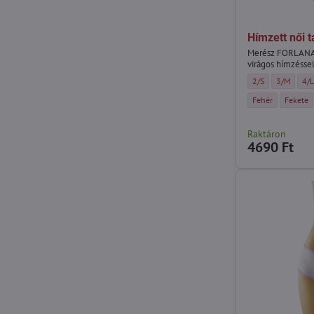
Hímzett női
Merész FORLANA 
virágos hímzéssel
Hímzett női tang
Hímzett nő
Hím
2/S
3/M
4/
Hímzett női tang
Hímzett 
Fehér
Fekete
Raktáron
4690 Ft