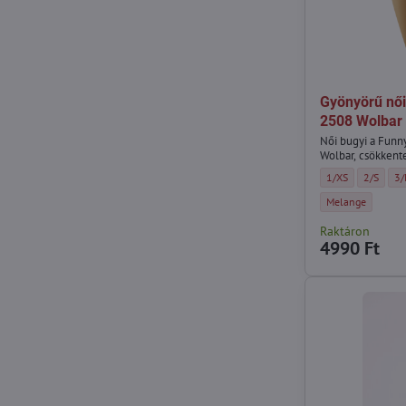
Gyönyörű női
2508 Wolbar
Női bugyi a Funn
Wolbar, csökkente
Gyönyörű női bug
Gyönyörű
Gy
1/XS
2/S
3
Gyönyörű női bug
Melange
Raktáron
4990 Ft