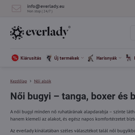
info​@everlady​.eu
Non stop ( 24/7 )
Kiárusítás
Új termékek
Harisnyák
Kezdőlap
Női alsók
Női bugyi – tanga, boxer és b
A női bugyi minden nő ruhatárának alapdarabja – szinte lát
hanem kiemeli az alakot, és egész napos komfortérzetet bizto
Az everlady kínálatában széles választékot talál női bugyikbó