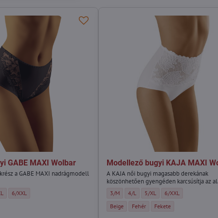
yi GABE MAXI Wolbar
Modellező bugyi KAJA MAXI W
krész a GABE MAXI nadrágmodell
A KAJA női bugyi magasabb derekának
köszönhetően gyengéden karcsúsítja az al
BE MAXI Wolbar - Méret:
ugyi GABE MAXI Wolbar - Méret:
mázó bugyi GABE MAXI Wolbar - Méret:
Formázó bugyi GABE MAXI Wolbar - Méret:
Modellező bugyi KAJA MAXI Wolbar - Méret:
Modellező bugyi KAJA MAXI Wolbar - 
Modellező bugyi KAJA MAXI Wo
Modellező bugyi KAJA 
XL
6/XXL
3/M
4/L
5/XL
6/XXL
BE MAXI Wolbar - Szín:
bugyi GABE MAXI Wolbar - Szín:
Modellező bugyi KAJA MAXI Wolbar - Szín:
Modellező bugyi KAJA MAXI Wolbar -
Modellező bugyi KAJA MAXI
Beige
Fehér
Fekete