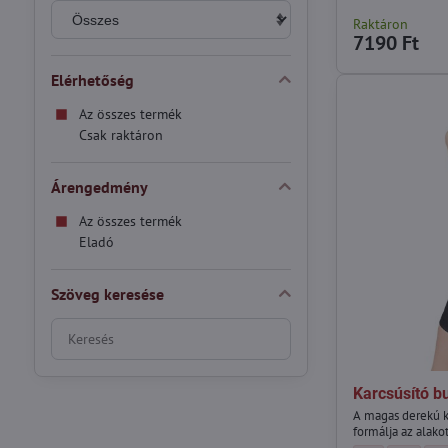
Raktáron
7190 Ft
Elérhetőség
Az összes termék
Csak raktáron
Árengedmény
Az összes termék
Eladó
Szöveg keresése
Keresés
szűrési
eredmények
Karcsúsító b
teljes
A magas derekú k
szöveg
formálja az alakot