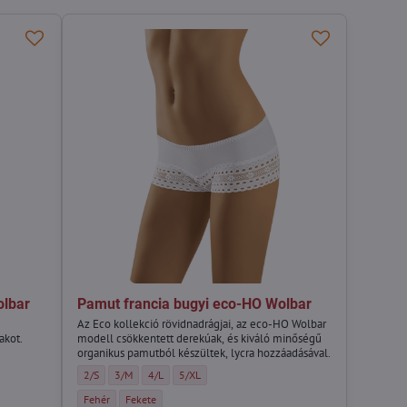
olbar
Pamut francia bugyi eco-HO Wolbar
Az Eco kollekció rövidnadrágjai, az eco-HO Wolbar
akot.
modell csökkentett derekúak, és kiváló minőségű
organikus pamutból készültek, lycra hozzáadásával.
Méret:
lbar - Méret:
MAXI Wolbar - Méret:
Pamut francia bugyi eco-HO Wolbar - Méret:
Pamut francia bugyi eco-HO Wolbar - Méret:
Pamut francia bugyi eco-HO Wolbar - Méret:
Pamut francia bugyi eco-HO Wolbar - Méret:
2/S
3/M
4/L
5/XL
 Szín:
 Wolbar - Szín:
Pamut francia bugyi eco-HO Wolbar - Szín:
Pamut francia bugyi eco-HO Wolbar - Szín:
Fehér
Fekete