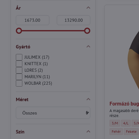
Ár
From:
To:
Gyártó
JULIMEX (17)
KNITTEX (1)
LORES (2)
MARILYN (11)
WOLBAR (225)
Méret
Formázó bug
A magasabb deré
része.
Formázó bugyi GA
Formázó b
For
3/M
4/L
5/
Szín
Formázó bugyi GA
Formázó 
Fehér
Fekete