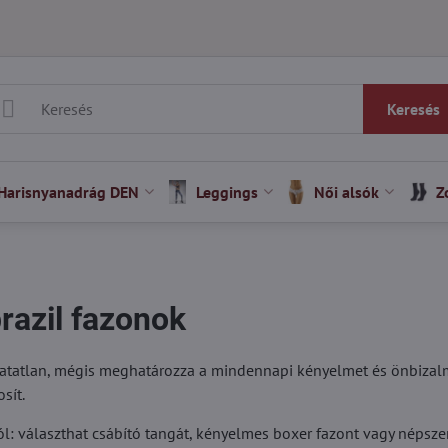
Keresés
Harisnyanadrág DEN
Leggings
Női alsók
Z
razil fazonok
hatatlan, mégis meghatározza a mindennapi kényelmet és önbizalm
sít.
l: választhat csábító tangát, kényelmes boxer fazont vagy népszerű