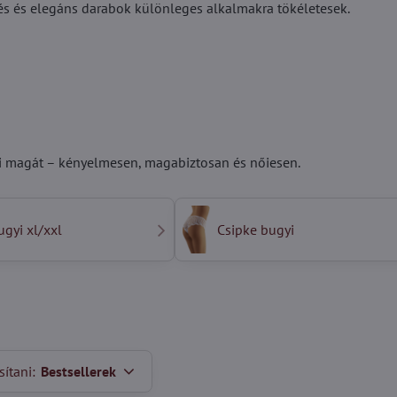
és és elegáns darabok különleges alkalmakra tökéletesek.
rzi magát – kényelmesen, magabiztosan és nőiesen.
ugyi xl/xxl
Csipke bugyi
ítani:
Bestsellerek