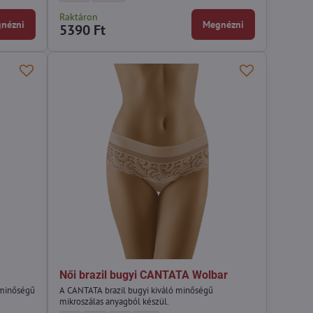
Raktáron
nézni
Megnézni
5390 Ft
Női brazil bugyi CANTATA Wolbar
 minőségű
A CANTATA brazil bugyi kiváló minőségű
mikroszálas anyagból készül.