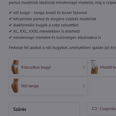
pamut modellek ideálisak mindennapi viseletre, míg a csipk
✔ női bugyi – tanga, brazil és boxer fazonok
✔ kényelmes pamut és elegáns csipkés modellek
✔ alakformáló bugyik a szép sziluettért
✔ XL, XXL, XXXL méretekben is elérhető
✔ mindennapi viseletre és különleges alkalmakra is
Fedezze fel azokat a női bugyikat, amelyekben igazán jól é
Klasszikus bugyi
Molett b
Női tanga
Csoportos
Szűrés