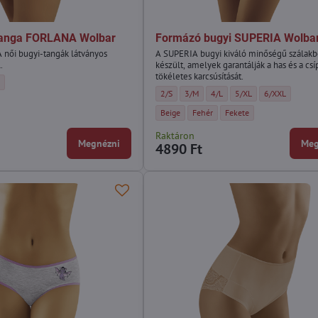
 tanga FORLANA Wolbar
Formázó bugyi SUPERIA Wolba
női bugyi-tangák látványos
A SUPERIA bugyi kiváló minőségű szálakb
.
készült, amelyek garantálják a has és a csí
tökéletes karcsúsítását.
a FORLANA Wolbar - Méret:
i tanga FORLANA Wolbar - Méret:
zett női tanga FORLANA Wolbar - Méret:
L
Formázó bugyi SUPERIA Wolbar - Méret:
Formázó bugyi SUPERIA Wolbar - Mére
Formázó bugyi SUPERIA Wolbar
Formázó bugyi SUPERIA 
Formázó bugyi 
2/S
3/M
4/L
5/XL
6/XXL
a FORLANA Wolbar - Szín:
női tanga FORLANA Wolbar - Szín:
Formázó bugyi SUPERIA Wolbar - Szín:
Formázó bugyi SUPERIA Wolbar - Sz
Formázó bugyi SUPERIA Wo
Beige
Fehér
Fekete
Raktáron
Megnézni
Meg
4890 Ft