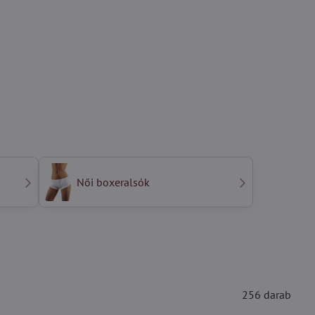
Női boxeralsók
256
darab