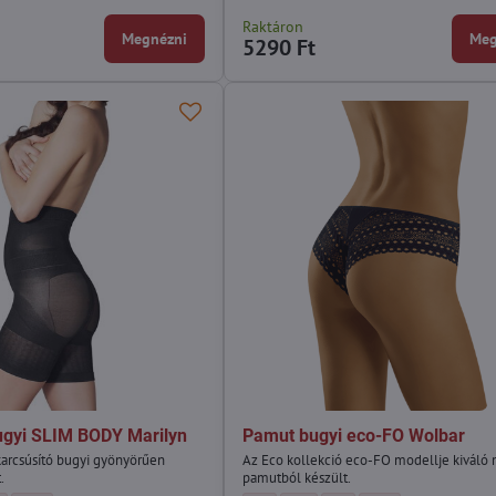
Raktáron
Megnézni
Meg
5290 Ft
ugyi SLIM BODY Marilyn
Pamut bugyi eco-FO Wolbar
arcsúsító bugyi gyönyörűen
Az Eco kollekció eco-FO modellje kiváló
.
pamutból készült.