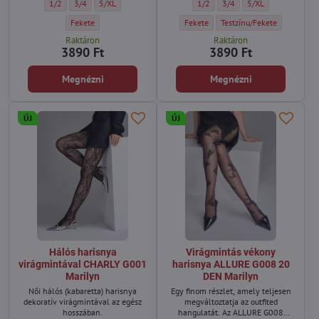
Hálós harisnya rombusz mintával CHARLY G004 Marilyn - Méret:
Hálós harisnya rombusz mintával CHARLY G004 Marilyn - Méret:
Hálós harisnya rombusz mintával CHARLY G004 Marilyn - Mé
Női vékony mintás harisnyanadrá
Női vékony mintás harisny
Női vékony mintás 
1/2
3/4
5/XL
1/2
3/4
5/XL
kölcsönöz.
Hálós harisnya rombusz mintával CHARLY G004 Marilyn - Szín:
Női vékony mintás harisnyanadrág AL
Női vékony mintás harisny
Fekete
Fekete
Testzínu/Fekete
Raktáron
Raktáron
3890 Ft
3890 Ft
Megnézni
Megnézni
ÚJ
ÚJ
Hálós harisnya
Virágmintás vékony
virágmintával CHARLY G001
harisnya ALLURE G008 20
Marilyn
DEN Marilyn
Női hálós (kabaretta) harisnya
Egy finom részlet, amely teljesen
dekoratív virágmintával az egész
megváltoztatja az outfited
hosszában.
hangulatát. Az ALLURE G008