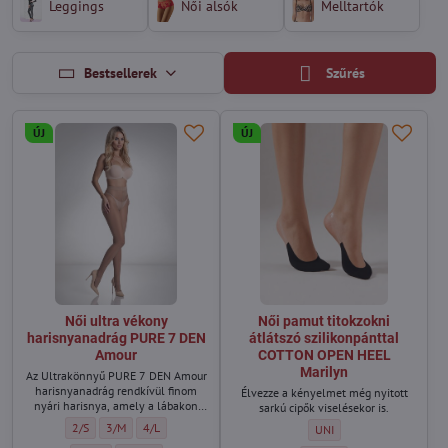
Leggings
Női alsók
Melltartók
Bestsellerek
Szűrés
ÚJ
ÚJ
Női ultra vékony
Női pamut titokzokni
harisnyanadrág PURE 7 DEN
átlátszó szilikonpánttal
Amour
COTTON OPEN HEEL
Marilyn
Az Ultrakönnyű PURE 7 DEN Amour
harisnyanadrág rendkívül finom
Élvezze a kényelmet még nyitott
nyári harisnya, amely a lábakon
sarkú cipők viselésekor is.
szinte láthatatlan.
Női ultra vékony harisnyanadrág PURE 7 DEN Amour - Méret:
Női ultra vékony harisnyanadrág PURE 7 DEN Amour - Méret:
Női ultra vékony harisnyanadrág PURE 7 DEN Amour - Méret
2/S
3/M
4/L
Női pamut titokzokni átlá
UNI