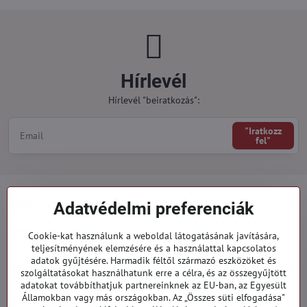
Hírlevél
Hírlevél "beiratkozás":
"Iratkozz
fel"
Minden a vásárlásról
Adatvédelmi preferenciák
Megrendelések
Cookie-kat használunk a weboldal látogatásának javítására,
teljesítményének elemzésére és a használattal kapcsolatos
adatok gyűjtésére. Harmadik féltől származó eszközöket és
Kategóriák
szolgáltatásokat használhatunk erre a célra, és az összegyűjtött
adatokat továbbíthatjuk partnereinknek az EU-ban, az Egyesült
Államokban vagy más országokban. Az „Összes süti elfogadása"
919 060 751