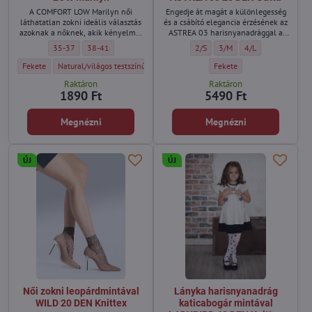
A COMFORT LOW Marilyn női
Engedje át magát a különlegesség
láthatatlan zokni ideális választás
és a csábító elegancia érzésének az
azoknak a nőknek, akik kényelmet
ASTREA 03 harisnyanadrággal a
és diszkrét megjelenést
Gatta márkától. Ez a kifinomult
Női láthatatlan zokni pamut talprésszel 2 pár COMFORT LOW Marilyn - Mé
Női láthatatlan zokni pamut talprésszel 2 pár COMFORT LOW Mar
Nyitott ülepű és hátsó varrásos 
Nyitott ülepű és hátsó va
Nyitott ülepű és h
35-37
38-41
2/S
3/M
4/L
szeretnének a cipőben.
modell azoknak a nőknek készült,
akik szeretnék kiemelni
Női láthatatlan zokni pamut talprésszel 2 pár COMFORT LOW Marilyn - Szín:
Női láthatatlan zokni pamut talprésszel 2 pár COMFORT LOW Marilyn - S
Nyitott ülepű és hátsó varr
Fekete
Natural/világos testszínű
Fekete
nőiességüket, és egy csipetnyi
Raktáron
Raktáron
luxust, valamint titokzatosságot
1890 Ft
5490 Ft
vinni megjelenésükbe.
Megnézni
Megnézni
ÚJ
ÚJ
Női zokni leopárdmintával
Lányka harisnyanadrág
WILD 20 DEN Knittex
katicabogár mintával