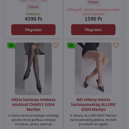
harisnya nélkül.
Női pamut lábfejvédő TOE ON
Fekete
Női harisnyanadrág combfix hatással GIRL-UP 10 TRENDY 20/40 DEN 
Fekete
Elfogyott - kérjük válasszon másik
Raktáron
színt/méretet
4590 Ft
1590 Ft
Megnézni
Megnézni
ÚJ
ÚJ
Hálós harisnya rombusz
Női vékony mintás
mintával CHARLY G004
harisnyanadrág ALLURE
Marilyn
G009 Marilyn
A hálós harisnya közepes sűrűségű
A vékony ALLURE G009 Marilyn
szövést ötvöz grafikus rombusz
harisnyanadrág játékos, enyhén
mintával, amely azonnal
provokatív és igazán
karakteres, divatos megjelenést
figyelemfelkeltő.