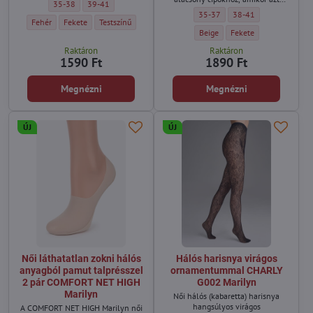
Női titokzokni légáteresztő kötött anyagból AIR FLOW Marilyn - Méret:
Női titokzokni légáteresztő kötött anyagból AIR FLOW Marilyn - 
35-38
39-41
szeretné, hogy a zokni rejtve
Női láthatatlan pamut zokni bale
Női láthatatlan pamut 
35-37
38-41
maradjon, miközben maximális
Női titokzokni légáteresztő kötött anyagból AIR FLOW Marilyn - Szín:
Női titokzokni légáteresztő kötött anyagból AIR FLOW Marilyn - Szín:
Női titokzokni légáteresztő kötött anyagból AIR FLOW Marilyn
Fehér
Fekete
Testszínű
kényelmet biztosít egész nap.
Női láthatatlan pamut zokni bale
Női láthatatlan pamut z
Beige
Fekete
Raktáron
Raktáron
1590 Ft
1890 Ft
Megnézni
Megnézni
ÚJ
ÚJ
Női láthatatlan zokni hálós
Hálós harisnya virágos
anyagból pamut talprésszel
ornamentummal CHARLY
2 pár COMFORT NET HIGH
G002 Marilyn
Marilyn
Női hálós (kabaretta) harisnya
hangsúlyos virágos
A COMFORT NET HIGH Marilyn női