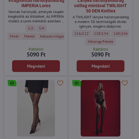
Virágmintás harisnyanadrág
Lányka harisnyanadrág
IMPERIA Lores
csillag mintával TWILIGHT
50 DEN Knittex
Vannak harisnyák, amelyek csupán
kiegészítik az öltözéket. Az IMPERIA
A TWILIGHT lányka harisnyanadrág
modell a Lores márkától azonban a
a modern 3D technológiát ötvözi
megjelenés egyik legfeltűnőbb és
igényes, elegáns dizájnnal.
Virágmintás harisnyanadrág IMPERIA Lores - Méret:
Virágmintás harisnyanadrág IMPERIA Lores - Méret:
1/2
3/4
legelegánsabb eleme lesz. A
Lányka harisnyanadrág csillag mintával 
Lányka harisnyanadrág csill
Lányka harisnya
Lán
116/122
128/134
140/146
15
látványos virágmintát finoman
Virágmintás harisnyanadrág IMPERIA Lores - Szín:
Virágmintás harisnyanadrág IMPERIA Lores - Szín:
Virágmintás harisnyanadrág IMPERIA Lores - Szín:
Fehér
Fekete
Natural/világos testszínű
áttetsző alap emeli ki, amely
Lányka harisnyanadrág csillag m
Melange/Fekete
kifinomult és nőies hatást
kölcsönöz a lábaknak.
Raktáron
Raktáron
5090 Ft
5090 Ft
Megnézni
Megnézni
ÚJ
ÚJ