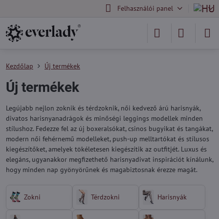
Felhasználói panel
Kezdőlap
Új termékek
Új termékek
Legújabb nejlon zoknik és térdzoknik, női kedvező árú harisnyák,
divatos harisnyanadrágok és minőségi leggings modellek minden
stílushoz. Fedezze fel az új boxeralsókat, csinos bugyikat és tangákat,
modern női fehérnemű modelleket, push-up melltartókat és stílusos
kiegészítőket, amelyek tökéletesen kiegészítik az outfitjét. Luxus és
elegáns, ugyanakkor megfizethető harisnyadivat inspirációt kínálunk,
hogy minden nap gyönyörűnek és magabiztosnak érezze magát.
Zokni
Térdzokni
Harisnyák