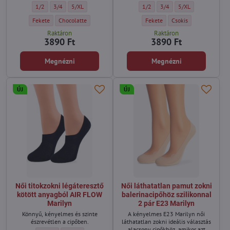
vékony harisnyát finom
Hálós harisnya virágmintával CHARLY G001 Marilyn - Méret:
Hálós harisnya virágmintával CHARLY G001 Marilyn - Méret:
Hálós harisnya virágmintával CHARLY G001 Marilyn - Méret:
Virágmintás vékony harisnya ALL
Virágmintás vékony haris
Virágmintás vékony
1/2
3/4
5/XL
1/2
3/4
5/XL
virágminták díszítik, amelyek
lágyan simulnak a lábakra, elegáns
Hálós harisnya virágmintával CHARLY G001 Marilyn - Szín:
Hálós harisnya virágmintával CHARLY G001 Marilyn - Szín:
Virágmintás vékony harisnya AL
Virágmintás vékony ha
Fekete
Chocolatte
Fekete
Csokis
és nőies hatást keltve. A minta
Raktáron
Raktáron
légies és kifinomult – pont az a
3890 Ft
3890 Ft
részlet, amely vonzza a tekintetet,
mégsem túl hivalkodó.
Megnézni
Megnézni
ÚJ
ÚJ
Női titokzokni légáteresztő
Női láthatatlan pamut zokni
kötött anyagból AIR FLOW
balerinacipőhöz szilikonnal
Marilyn
2 pár E23 Marilyn
Könnyű, kényelmes és szinte
A kényelmes E23 Marilyn női
észrevétlen a cipőben.
láthatatlan zokni ideális választás
alacsony cipőkhöz, amikor azt