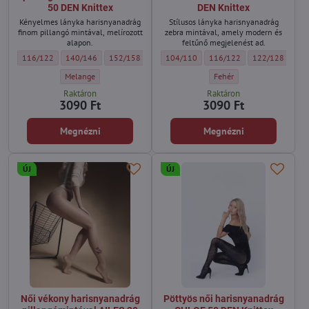
50 DEN Knittex
DEN Knittex
Kényelmes lányka harisnyanadrág
Stílusos lányka harisnyanadrág
finom pillangó mintával, melírozott
zebra mintával, amely modern és
alapon.
feltűnő megjelenést ad.
Lányka harisnyanadrág pillangó mintával BEAUTY 50 DEN Knittex - Méret:
Lányka harisnyanadrág pillangó mintával BEAUTY 50 DEN Knittex - M
Lányka harisnyanadrág pillangó mintával BEAUTY 50 DEN
Lányka harisnyanadrág zebra mintával Z
Lányka harisnyanadrág zebr
Lányka harisnya
Lán
116/122
140/146
152/158
104/110
116/122
122/128
12
Lányka harisnyanadrág pillangó mintával BEAUTY 50 DEN Knittex - S
Lányka harisnyanadrág zeb
Melange
Fehér
Raktáron
Raktáron
3090 Ft
3090 Ft
Megnézni
Megnézni
ÚJ
ÚJ
Női vékony harisnyanadrág
Pöttyös női harisnyanadrág