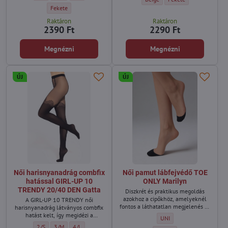
Női vékony leggings NANETTE TRENDY 20 DEN Gatta - Szín:
Fekete
Raktáron
Raktáron
2390 Ft
2290 Ft
Megnézni
Megnézni
ÚJ
ÚJ
Női harisnyanadrág combfix
Női pamut lábfejvédő TOE
hatással GIRL-UP 10
ONLY Marilyn
TRENDY 20/40 DEN Gatta
Diszkrét és praktikus megoldás
azokhoz a cipőkhöz, amelyeknél
A GIRL-UP 10 TRENDY női
fontos a láthatatlan megjelenés és
harisnyanadrág látványos combfix
a kényelmes viselet.
hatást kelt, így megidézi a
Női pamut lábfejvédő TOE 
UNI
harisnyatartós stílust külön
Női harisnyanadrág combfix hatással GIRL-UP 10 TRENDY 20/40 DEN Gatta
Női harisnyanadrág combfix hatással GIRL-UP 10 TRENDY 20/40 DEN
Női harisnyanadrág combfix hatással GIRL-UP 10 TRENDY 20
2/S
3/M
4/L