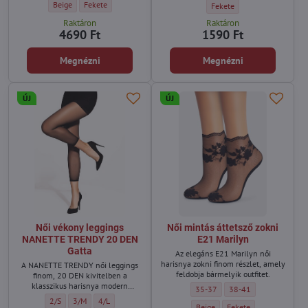
Női ultra vékony harisnyanadrág PURE 7 DEN Amour - Szín:
Női ultra vékony harisnyanadrág PURE 7 DEN Amour - Szín:
Beige
Fekete
Női pamut titokzokni átláts
Fekete
Raktáron
Raktáron
4690 Ft
1590 Ft
Megnézni
Megnézni
ÚJ
ÚJ
Női vékony leggings
Női mintás áttetsző zokni
NANETTE TRENDY 20 DEN
E21 Marilyn
Gatta
Az elegáns E21 Marilyn női
harisnya zokni finom részlet, amely
A NANETTE TRENDY női leggings
feldobja bármelyik outfitet.
finom, 20 DEN kivitelben a
klasszikus harisnya modern
Női mintás áttetsző zokni E21 Ma
Női mintás áttetsző zok
35-37
38-41
alternatívája.
Női vékony leggings NANETTE TRENDY 20 DEN Gatta - Méret:
Női vékony leggings NANETTE TRENDY 20 DEN Gatta - Méret:
Női vékony leggings NANETTE TRENDY 20 DEN Gatta - Mére
2/S
3/M
4/L
Női mintás áttetsző zokni E21 Ma
Női mintás áttetsző zok
Beige
Fekete