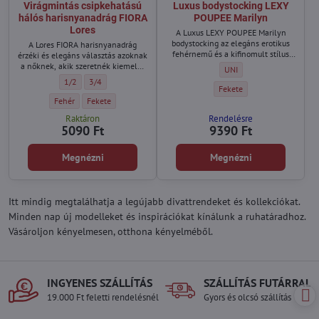
Virágmintás csipkehatású
Luxus bodystocking LEXY
hálós harisnyanadrág FIORA
POUPEE Marilyn
Lores
A Luxus LEXY POUPEE Marilyn
bodystocking az elegáns erotikus
A Lores FIORA harisnyanadrág
fehérnemű és a kifinomult stílus
érzéki és elegáns választás azoknak
tökéletes találkozása. Azoknak a
a nőknek, akik szeretnék kiemelni
Luxus bodystocking LEXY 
UNI
nőknek készült, akik minden
nőiességüket, stílusukat és
Virágmintás csipkehatású hálós harisnyanadrág FIORA Lores - Méret:
Virágmintás csipkehatású hálós harisnyanadrág FIORA Lores - Mé
1/2
3/4
pillanatban magabiztosnak,
magabiztosságukat. A finom hálós
Luxus bodystocking LEXY PO
Fekete
különlegesnek és nőiesnek
szerkezet romantikus virágmintás
Virágmintás csipkehatású hálós harisnyanadrág FIORA Lores - Szín:
Virágmintás csipkehatású hálós harisnyanadrág FIORA Lores - Szí
Fehér
Fekete
szeretnék érezni magukat.
csipkemotívummal különleges,
Raktáron
Rendelésre
luxus csipkeharisnyát idéző hatást
5090 Ft
9390 Ft
kelt, és minden összeállításnak
egyedi karaktert ad.
Megnézni
Megnézni
Itt mindig megtalálhatja a legújabb divattrendeket és kollekciókat.
Minden nap új modelleket és inspirációkat kínálunk a ruhatáradhoz.
Vásároljon kényelmesen, otthona kényelméből.
INGYENES SZÁLLÍTÁS
SZÁLLÍTÁS FUTÁRRAL
19.000 Ft feletti rendelésnél
Gyors és olcsó szállítás