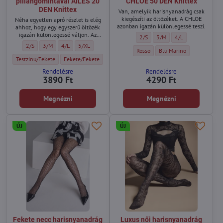
pillangómintával AILES 20
CHLOE 50 DEN Knittex
DEN Knittex
Van, amelyik harisnyanadrág csak
kiegészíti az öltözéket. A CHLOE
Néha egyetlen apró részlet is elég
azonban igazán különlegessé teszi.
ahhoz, hogy egy egyszerű öltözék
igazán különlegessé váljon. Az
Pöttyös női harisnyanadrág CHLO
Pöttyös női harisnyanadrá
Pöttyös női harisn
2/S
3/M
4/L
AILES pontosan ilyen.
Női vékony harisnyanadrág pillangómintával AILES 20 DEN Knittex - Méret:
Női vékony harisnyanadrág pillangómintával AILES 20 DEN Knittex - Mé
Női vékony harisnyanadrág pillangómintával AILES 20 DEN Knitt
Női vékony harisnyanadrág pillangómintával AILES 20 DE
2/S
3/M
4/L
5/XL
Pöttyös női harisnyanadrág CHLOE 
Pöttyös női harisnyanadr
Rosso
Blu Marino
Női vékony harisnyanadrág pillangómintával AILES 20 DEN Knittex - Szín:
Női vékony harisnyanadrág pillangómintával AILES 20 DEN Knit
Testzínu/Fekete
Fekete/Fekete
Rendelésre
Rendelésre
3890 Ft
4290 Ft
Megnézni
Megnézni
ÚJ
ÚJ
Fekete necc harisnyanadrág
Luxus női harisnyanadrág