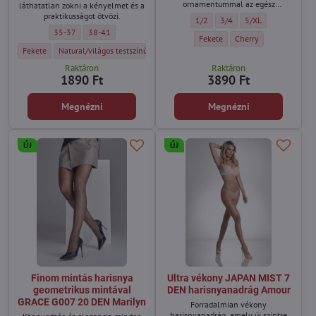
ornamentummal az egész
láthatatlan zokni a kényelmet és a
hosszában.
praktikusságot ötvözi.
Hálós harisnya virágos ornamen
Hálós harisnya virágos o
Hálós harisnya vir
1/2
3/4
5/XL
Női láthatatlan zokni hálós anyagból pamut talprésszel 2 pár COMFORT N
Női láthatatlan zokni hálós anyagból pamut talprésszel 2 pár 
35-37
38-41
Hálós harisnya virágos ornamen
Hálós harisnya virágo
Fekete
Cherry
Női láthatatlan zokni hálós anyagból pamut talprésszel 2 pár COMFORT NET HIGH 
Női láthatatlan zokni hálós anyagból pamut talprésszel 2 pár COMFORT 
Fekete
Natural/világos testszínű
Raktáron
Raktáron
1890 Ft
3890 Ft
Megnézni
Megnézni
ÚJ
ÚJ
Finom mintás harisnya
Ultra vékony JAPAN MIST 7
geometrikus mintával
DEN harisnyanadrág Amour
GRACE G007 20 DEN Marilyn
Forradalmian vékony
harisnyanadrág, amely új szintre