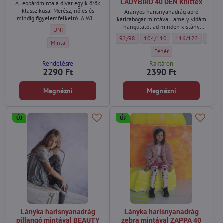
LADYBIRD 40 DEN Knittex
A leopárdminta a divat egyik örök
klasszikusa. Merész, nőies és
Aranyos harisnyanadrág apró
mindig figyelemfelkeltő. A WILD
katicabogár mintával, amely vidám
zokni ezt az időtlen trendet finom,
hangulatot ad minden kislány
Női zokni leopárdmintával WILD 20 DEN Knittex - Méret:
UNI
áttetsző kivitelben hozza el, amely
outfitjének.
Lányka harisnyanadrág katicabogár mint
Lányka harisnyanadrág katicab
Lányka harisnyana
Lányka
92/98
104/110
116/122
128/1
elegánsan feldob bármilyen
Női zokni leopárdmintával WILD 20 DEN Knittex - Szín:
Minta
öltözéket.
Lányka harisnyanadrág kat
Fehér
Rendelésre
Raktáron
2290 Ft
2390 Ft
Megnézni
Megnézni
ÚJ
ÚJ
Lányka harisnyanadrág
Lányka harisnyanadrág
pillangó mintával BEAUTY
zebra mintával ZAPPA 40