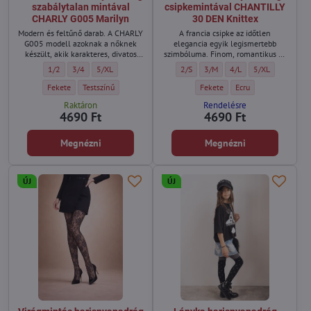
szabálytalan mintával
csipkemintával CHANTILLY
CHARLY G005 Marilyn
30 DEN Knittex
Modern és feltűnő darab. A CHARLY
A francia csipke az időtlen
G005 modell azoknak a nőknek
elegancia egyik legismertebb
készült, akik karakteres, divatos
szimbóluma. Finom, romantikus és
kiegészítőt keresnek.
mégis csábító. A CHANTILLY
Fekete necc harisnyanadrág szabálytalan mintával CHARLY G005 Marilyn -
Fekete necc harisnyanadrág szabálytalan mintával CHARLY G005 Ma
Fekete necc harisnyanadrág szabálytalan mintával CHARLY G
Luxus női harisnyanadrág csipkemint
Luxus női harisnyanadrág csi
Luxus női harisnyanadr
Luxus női haris
1/2
3/4
5/XL
2/S
3/M
4/L
5/XL
harisnyanadrág ezt a kifinomult
szépséget ötvözi modern dizájnnal,
Fekete necc harisnyanadrág szabálytalan mintával CHARLY G005 Marilyn - 
Fekete necc harisnyanadrág szabálytalan mintával CHARLY G005 
Luxus női harisnyanadrág csipk
Luxus női harisnyana
Fekete
Testszínű
Fekete
Ecru
hogy lábait minden öltözék
Raktáron
Rendelésre
legfeltűnőbb részletévé varázsolja.
4690 Ft
4690 Ft
Megnézni
Megnézni
ÚJ
ÚJ