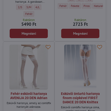
harisnya. A gondosan
megválasztott fehér árnyalat
Necc combfix MIKAELA 20 DEN BasBleu - 
Necc combfix MIKAELA 20 DEN Ba
Necc combfix MIKAELA
Necc combfix
Fehér
Fekete
Piros
Natural/világ
Esküvői öntartó harisnya JUST MARRIED 20 DEN Knittex - Méret:
Esküvői öntartó harisnya JUST MARRIED 20 DEN Knittex - Méret:
Esküvői öntartó harisnya JUST MARRIED 20 DEN Knittex - Mé
2/S
3/M
4/L
tökéletesen kiegészíti az esküvői
megjelenésed, hogy különlegesnek
Esküvői öntartó harisnya JUST MARRIED 20 DEN Knittex - Szín:
Fehér
és érzékinek érezd magad.
Raktáron
Raktáron
5490 Ft
2723 Ft
Megnézni
Megnézni
Fehér esküvői harisnya
Esküvői öntartó harisnya
AVENIJA 20 DEN Adrian
finom csipkével FIRST
DANCE 20 DEN Knittex
Esküvői harisnya, amely az combfix
harisnyát utánozza.
Esküvői combfix harisnya sima,
szatén szalaggal, finom