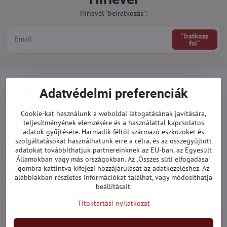
Hírlevél "beiratkozás":
"Iratkozz
fel"
Minden a vásárlásról
Adatvédelmi preferenciák
Megrendelések
Cookie-kat használunk a weboldal látogatásának javítására,
teljesítményének elemzésére és a használattal kapcsolatos
adatok gyűjtésére. Harmadik féltől származó eszközöket és
Kategóriák
szolgáltatásokat használhatunk erre a célra, és az összegyűjtött
adatokat továbbíthatjuk partnereinknek az EU-ban, az Egyesült
Államokban vagy más országokban. Az „Összes süti elfogadása"
919 060 751
gombra kattintva kifejezi hozzájárulását az adatkezeléshez. Az
Hétfő - Péntek: 09:00 - 15:00 hod.
alábbiakban részletes információkat találhat, vagy módosíthatja
beállításait.
info​@everlady​.eu
Non stop ( 24/7 )
Titoktartási nyilatkozat