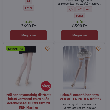
Fehér esküvői harisnya AVENIJA 20 DEN Adrian - Méret:
4/L
csipkebetéttel és csábító masnival.
Fehér esküvői harisnya AVENIJA 20 DEN Adrian - Szín:
Fehér
Esküvői öntartó harisnya finom c
Esküvői öntartó harisnya 
Esküvői öntartó ha
2/S
3/M
4/L
Esküvői öntartó harisnya f
Fehér
Raktáron
Raktáron
3690 Ft
6590 Ft
Megnézni
Megnézni
KIÁRUSÍTÁS
50%
Női harisnyanadrág díszített
Esküvői öntartó harisnya
hátsó varrással és csipkés
EVER AFTER 20 DEN Knittex
derékrésszel GUCCI G02 20
Különleges kollekció arra a
DEN Marilyn
varázslatos napra, amikor