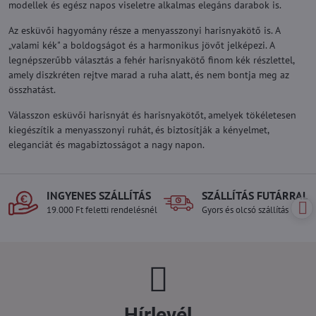
modellek és egész napos viseletre alkalmas elegáns darabok is.
Az esküvői hagyomány része a menyasszonyi harisnyakötő is. A
„valami kék" a boldogságot és a harmonikus jövőt jelképezi. A
legnépszerűbb választás a fehér harisnyakötő finom kék részlettel,
amely diszkréten rejtve marad a ruha alatt, és nem bontja meg az
összhatást.
Válasszon esküvői harisnyát és harisnyakötőt, amelyek tökéletesen
kiegészítik a menyasszonyi ruhát, és biztosítják a kényelmet,
eleganciát és magabiztosságot a nagy napon.
INGYENES SZÁLLÍTÁS
SZÁLLÍTÁS FUTÁRRAL
19.000 Ft feletti rendelésnél
Gyors és olcsó szállítás
Hírlevél