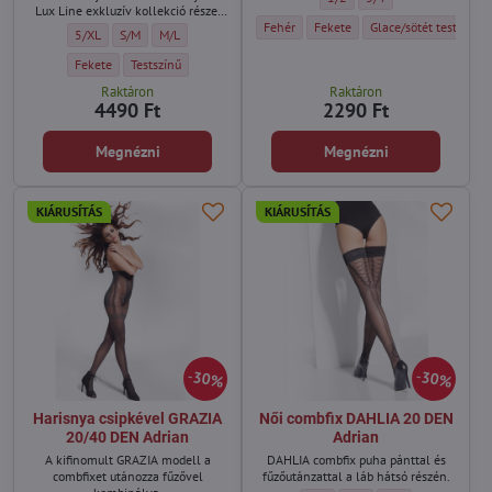
Lux Line exkluzív kollekció része,
Női harisnyakötős harisnya AKTE 2 15 DE
Női harisnyakötős harisnya AKTE
Női harisnyakötős har
Fehér
Fekete
Glace/sötét testszínű
amely tökéletes választás azoknak
Luxus menyasszonyi combfix harisnya make-up hatással MAKE-UP HOLD-UP
Luxus menyasszonyi combfix harisnya make-up hatással MAKE-UP
Luxus menyasszonyi combfix harisnya make-up hatással M
5/XL
S/M
M/L
a nőknek, akik elegáns
menyasszonyi harisnyát vagy finom
Luxus menyasszonyi combfix harisnya make-up hatással MAKE-UP HOLD-UP
Luxus menyasszonyi combfix harisnya make-up hatással MAKE-U
Fekete
Testszínű
combfix harisnyát keresnek
Raktáron
Raktáron
különleges alkalmakra.
4490 Ft
2290 Ft
Megnézni
Megnézni
KIÁRUSÍTÁS
KIÁRUSÍTÁS
30%
30%
Harisnya csipkével GRAZIA
Női combfix DAHLIA 20 DEN
20/40 DEN Adrian
Adrian
A kifinomult GRAZIA modell a
DAHLIA combfix puha pánttal és
combfixet utánozza fűzővel
fűzőutánzattal a láb hátsó részén.