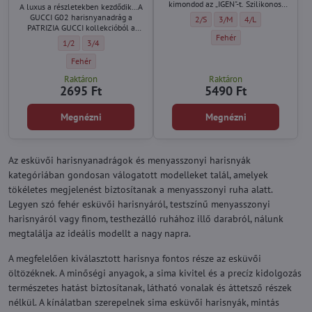
kimondod az „IGEN"-t. Szilikonos,
A luxus a részletekben kezdődik…A
csipkés, varrással díszített combfix
GUCCI G02 harisnyanadrág a
Esküvői öntartó harisnya EVER A
Esküvői öntartó harisnya 
Esküvői öntartó ha
2/S
3/M
4/L
harisnyák, gondosan kiválasztott
PATRIZIA GUCCI kollekcióból a
fehér árnyalatban.
Esküvői öntartó harisnya E
Fehér
Marilyn márkától azoknak a
Női harisnyanadrág díszített hátsó varrással és csipkés derékrésszel 
Női harisnyanadrág díszített hátsó varrással és csipkés derékré
1/2
3/4
nőknek készült, akik szeretik az
eleganciát finoman csábító
Női harisnyanadrág díszített hátsó varrással és csipkés derékrésszel
Fehér
hangulattal.
Raktáron
Raktáron
2695 Ft
5490 Ft
Megnézni
Megnézni
Az esküvői harisnyanadrágok és menyasszonyi harisnyák
kategóriában gondosan válogatott modelleket talál, amelyek
tökéletes megjelenést biztosítanak a menyasszonyi ruha alatt.
Legyen szó fehér esküvői harisnyáról, testszínű menyasszonyi
harisnyáról vagy finom, testhezálló ruhához illő darabról, nálunk
megtalálja az ideális modellt a nagy napra.
A megfelelően kiválasztott harisnya fontos része az esküvői
öltözéknek. A minőségi anyagok, a sima kivitel és a precíz kidolgozás
természetes hatást biztosítanak, látható vonalak és áttetsző részek
nélkül. A kínálatban szerepelnek sima esküvői harisnyák, mintás