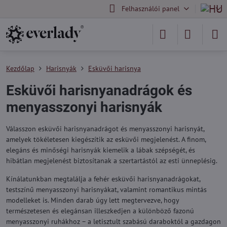
Felhasználói panel
Kezdőlap
Harisnyák
Esküvői harisnya
Esküvői harisnyanadrágok és
menyasszonyi harisnyák
Válasszon esküvői harisnyanadrágot és menyasszonyi harisnyát,
amelyek tökéletesen kiegészítik az esküvői megjelenést. A finom,
elegáns és minőségi harisnyák kiemelik a lábak szépségét, és
hibátlan megjelenést biztosítanak a szertartástól az esti ünneplésig.
Kínálatunkban megtalálja a fehér esküvői harisnyanadrágokat,
testszínű menyasszonyi harisnyákat, valamint romantikus mintás
modelleket is. Minden darab úgy lett megtervezve, hogy
természetesen és elegánsan illeszkedjen a különböző fazonú
menyasszonyi ruhákhoz – a letisztult szabású daraboktól a gazdagon