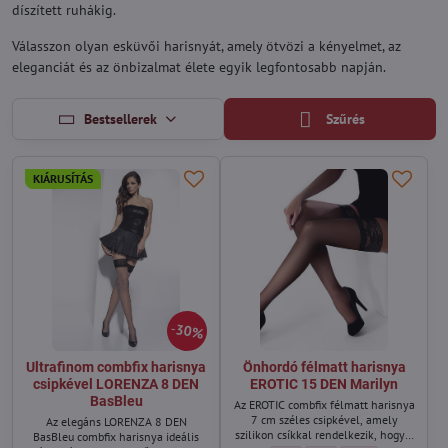
díszített ruhákig.
Válasszon olyan esküvői harisnyát, amely ötvözi a kényelmet, az
eleganciát és az önbizalmat élete egyik legfontosabb napján.
Bestsellerek
Szűrés
KIÁRUSÍTÁS
30%
Ultrafinom combfix harisnya
Önhordó félmatt harisnya
csipkével LORENZA 8 DEN
EROTIC 15 DEN Marilyn
BasBleu
Az EROTIC combfix félmatt harisnya
7 cm széles csipkével, amely
Az elegáns LORENZA 8 DEN
szilikon csíkkal rendelkezik, hogy a
BasBleu combfix harisnya ideális