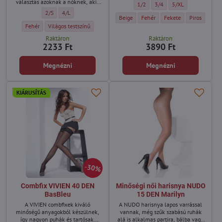
harisnya szilárdan a testen
választás azoknak a nőknek, akik
Önhordó félmatt harisnya EROTIC 
Önhordó félmatt harisnya 
Önhordó félmatt har
1/2
3/4
5/XL
maradjon.
finom és szinte láthatatlan
Ultrafinom combfix harisnya csipkével LORENZA 8 DEN BasBleu - Mére
Ultrafinom combfix harisnya csipkével LORENZA 8 DEN BasBleu 
2/S
4/L
harisnyát keresnek melegebb
Önhordó félmatt harisnya EROTIC 15 DEN 
Önhordó félmatt harisnya EROTI
Önhordó félmatt harisn
Önhordó félm
Önho
Beige
Fehér
Fekete
Piros
Glac
napokra.
Ultrafinom combfix harisnya csipkével LORENZA 8 DEN BasBleu - Szín:
Ultrafinom combfix harisnya csipkével LORENZA 8 DEN BasBleu - Szín
Fehér
Világos testszínű
Raktáron
Raktáron
2233 Ft
3890 Ft
Megnézni
Megnézni
KIÁRUSÍTÁS
30%
Combfix VIVIEN 40 DEN
Minőségi női harisnya NUDO
BasBleu
15 DEN Marilyn
A VIVIEN combfixek kiváló
A NUDO harisnya lapos varrással
minőségű anyagokból készülnek,
vannak, még szűk szabású ruhák
így nagyon puhák és tartósak.
alá is alkalmas partira, bálba vagy