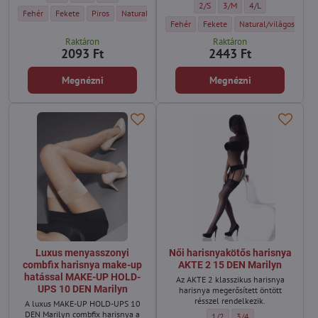
Női önhordó harisnya KAMA 20 D
Női önhordó harisnya KAM
Női önhordó haris
2/S
3/M
4/L
Női combfix HUSH 20 DEN BasBleu - Szín:
Női combfix HUSH 20 DEN BasBleu - Szín:
Női combfix HUSH 20 DEN BasBleu - Szín:
Női combfix HUSH 20 DEN BasBleu - Szín:
Női combfix HUSH 20 DEN B
Fehér
Fekete
Piros
Natural/világos testszínű
Sőtet testszínű
Női önhordó harisnya KAMA 20 DEN BasBl
Női önhordó harisnya KAMA 20 D
Női önhordó harisnya
Fehér
Fekete
Natural/világos testsz
Raktáron
Raktáron
2093 Ft
2443 Ft
Megnézni
Megnézni
Luxus menyasszonyi
Női harisnyakötős harisnya
combfix harisnya make-up
AKTE 2 15 DEN Marilyn
hatással MAKE-UP HOLD-
Az AKTE 2 klasszikus harisnya
UPS 10 DEN Marilyn
harisnya megerősített öntött
résszel rendelkezik.
A luxus MAKE-UP HOLD-UPS 10
DEN Marilyn combfix harisnya a
Női harisnyakötős harisnya A
Női harisnyakötős har
1/2
3/4