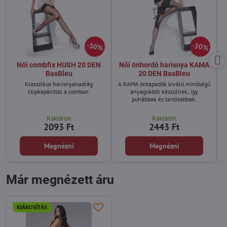
30%
30%
Női combfix HUSH 20 DEN
Női önhordó harisnya KAMA
BasBleu
20 DEN BasBleu
Klasszikus harisnyanadrág
A KAMA öntapadók kiváló minőségű
csipkepánttal a combon.
anyagokból készülnek, így
puhábbak és tartósabbak.
Raktáron
Raktáron
2093 Ft
2443 Ft
Megnézni
Megnézni
Már megnézett áru
KIÁRUSÍTÁS