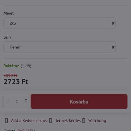
Méret
Szín
Raktáron
(
1
db)
3890 Ft
2723 Ft
Kosárba
Add a Kedvencekhez
Termék kérdés
Watchdog