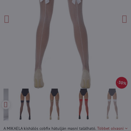
30%
A MIKAELA kishálós cobfix hátulján masni található.
Többet olvasni