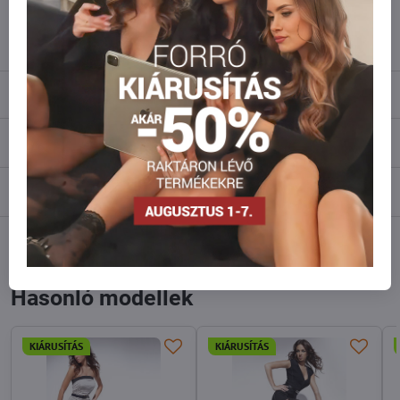
info​@everlady​.eu
Leírás
Vélemények
0
Fórum
0
Facebook
Twitter
Bluesky
Pinterest
Reddit
LinkedIn
WhatsApp
E-
mail
Hasonló modellek
KIÁRUSÍTÁS
KIÁRUSÍTÁS