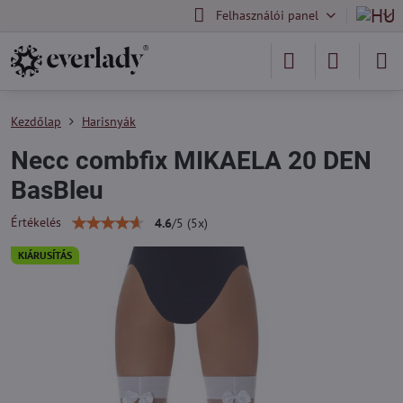
Felhasználói panel
Kezdőlap
Harisnyák
Necc combfix MIKAELA 20 DEN
BasBleu
Értékelés
4.6
/
5
(
5
x)
KIÁRUSÍTÁS