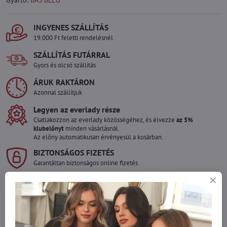
Gyártó:
BAS BLEU
INGYENES SZÁLLÍTÁS
19.000 Ft feletti rendelésnél
SZÁLLÍTÁS FUTÁRRAL
Gyors és olcsó szállítás
ÁRUK RAKTÁRON
Azonnal szállítjuk
Legyen az everlady része
Csatlakozzon az everlady közösségéhez, és élvezze
az 5%
klubelőnyt
minden vásárlásnál.
Az előny automatikusan érvényesül a kosárban.
BIZTONSÁGOS FIZETÉS
Garantáltan biztonságos online fizetés
Szeretne több terméket rendelni mint
amennyi raktáron van?
Ne habozzon kapcsolatba lépni velünk, raktárra szállítjuk az árut!