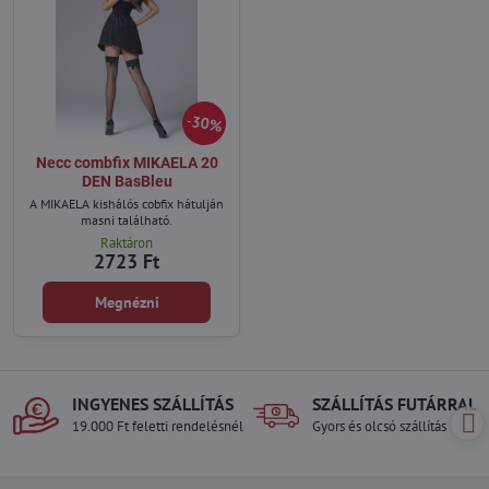
30%
Necc combfix MIKAELA 20
DEN BasBleu
A MIKAELA kishálós cobfix hátulján
masni található.
Raktáron
2723 Ft
Megnézni
INGYENES SZÁLLÍTÁS
SZÁLLÍTÁS FUTÁRRAL
19.000 Ft feletti rendelésnél
Gyors és olcsó szállítás