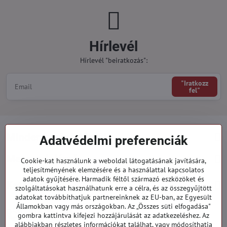
Hírlevél
Hírlevél "beiratkozás":
"Iratkozz
fel"
Minden a vásárlásról
Adatvédelmi preferenciák
Megrendelések
Cookie-kat használunk a weboldal látogatásának javítására,
teljesítményének elemzésére és a használattal kapcsolatos
adatok gyűjtésére. Harmadik féltől származó eszközöket és
Kategóriák
szolgáltatásokat használhatunk erre a célra, és az összegyűjtött
adatokat továbbíthatjuk partnereinknek az EU-ban, az Egyesült
Államokban vagy más országokban. Az „Összes süti elfogadása"
919 060 751
gombra kattintva kifejezi hozzájárulását az adatkezeléshez. Az
Hétfő - Péntek: 09:00 - 15:00 hod.
alábbiakban részletes információkat találhat, vagy módosíthatja