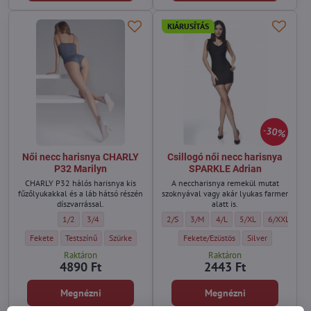
KIÁRUSÍTÁS
30%
Női necc harisnya CHARLY
Csillogó női necc harisnya
P32 Marilyn
SPARKLE Adrian
CHARLY P32 hálós harisnya kis
A neccharisnya remekül mutat
fűzőlyukakkal és a láb hátsó részén
szoknyával vagy akár lyukas farmer
díszvarrással.
alatt is.
Női necc harisnya CHARLY P32 Marilyn - Méret:
Női necc harisnya CHARLY P32 Marilyn - Méret:
Csillogó női necc harisnya SPARKLE Adria
Csillogó női necc harisnya SPARKLE
Csillogó női necc harisnya
Csillogó női necc ha
Csillogó női
1/2
3/4
2/S
3/M
4/L
5/XL
6/XXL
Női necc harisnya CHARLY P32 Marilyn - Szín:
Női necc harisnya CHARLY P32 Marilyn - Szín:
Női necc harisnya CHARLY P32 Marilyn - Szín:
Csillogó női necc harisnya SPARKLE A
Csillogó női necc 
Fekete
Testszínű
Szürke
Fekete/Ezüstös
Silver
Raktáron
Raktáron
4890 Ft
2443 Ft
Megnézni
Megnézni