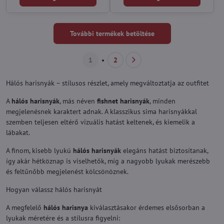
További termékek betöltése
1
2
Hálós harisnyák – stílusos részlet, amely megváltoztatja az outfitet
A
hálós harisnyák
, más néven
fishnet harisnyák
, minden
megjelenésnek karaktert adnak. A klasszikus sima harisnyákkal
szemben teljesen eltérő vizuális hatást keltenek, és kiemelik a
lábakat.
A finom, kisebb lyukú
hálós harisnyák
elegáns hatást biztosítanak,
így akár hétköznap is viselhetők, míg a nagyobb lyukak merészebb
és feltűnőbb megjelenést kölcsönöznek.
Hogyan válassz hálós harisnyát
A megfelelő
hálós harisnya
kiválasztásakor érdemes elsősorban a
lyukak méretére és a stílusra figyelni: