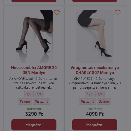
Necc combfix AMORE 20
Virágmintás neccharisnya
DEN Marilyn
CHARLY S07 Marilyn
Az AMORE szexi hálós melltartók
CHARLY S07 hálós harisnya
széles csipkével és szilikon
virágmintával. A harisnya sima, kis
csíkokkal rendelkeznek.
pamut szegéllyel, kényelmes
elasztikus derékpánttal és
Necc combfix AMORE 20 DEN Marilyn - Méret:
Necc combfix AMORE 20 DEN Marilyn - Méret:
Virágmintás neccharisnya CHA
Virágmintás neccharis
1/2
3/4
1/2
3/4
láthatatlan orrerősítéssel
rendelkezik.
Necc combfix AMORE 20 DEN Marilyn - Szín:
Necc combfix AMORE 20 DEN Marilyn - Szín:
Virágmintás neccharisnya CHARLY 
Virágmintás necchari
Fekete
Testszínű
Testszínű
Szürke
Raktáron
Raktáron
3290 Ft
4090 Ft
Megnézni
Megnézni