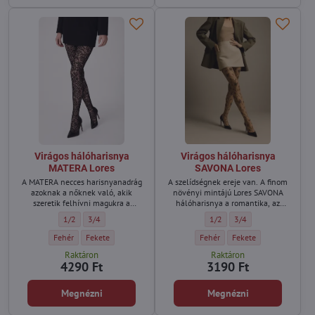
Virágos hálóharisnya
Virágos hálóharisnya
MATERA Lores
SAVONA Lores
A MATERA necces harisnyanadrág
A szelídségnek ereje van. A finom
azoknak a nőknek való, akik
növényi mintájú Lores SAVONA
szeretik felhívni magukra a
hálóharisnya a romantika, az
figyelmet. A klasszikus csipke
elegancia és a lezser kombinációja.
Virágos hálóharisnya MATERA Lores - Méret:
Virágos hálóharisnya MATERA Lores - Méret:
Virágos hálóharisnya SAVONA 
Virágos hálóharisnya S
1/2
3/4
1/2
3/4
ihlette kecses, fantasy minta hálós
Ideális nappalra és estére,
szerkezettel kombinálva az első
szoknyával és túlméretezett
Virágos hálóharisnya MATERA Lores - Szín:
Virágos hálóharisnya MATERA Lores - Szín:
Virágos hálóharisnya SAVONA Lor
Virágos hálóharisnya S
Fehér
Fekete
Fehér
Fekete
pillanattól kezdve "wow" hatást
pulóverrel. Nőiesség teljes
Raktáron
Raktáron
kelt.
pompájában – olasz minőség,
4290 Ft
3190 Ft
könnyedség és stílus.
Megnézni
Megnézni