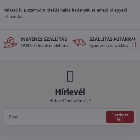
Válaszd ki a számodra ideális
hálós harisnyát
, és emeld ki egyedi
stílusodat.
INGYENES SZÁLLÍTÁS
SZÁLLÍTÁS FUTÁRRAL
19.000 Ft feletti rendelésnél
Gyors és olcsó szállítás
Hírlevél
Hírlevél "beiratkozás":
"Iratkozz
fel"