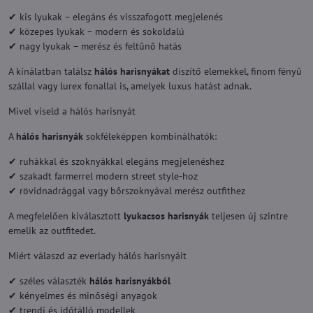
✔ kis lyukak – elegáns és visszafogott megjelenés
✔ közepes lyukak – modern és sokoldalú
✔ nagy lyukak – merész és feltűnő hatás
A kínálatban találsz
hálós harisnyákat
díszítő elemekkel, finom fényű
szállal vagy lurex fonallal is, amelyek luxus hatást adnak.
Mivel viseld a hálós harisnyát
A
hálós harisnyák
sokféleképpen kombinálhatók:
✔ ruhákkal és szoknyákkal elegáns megjelenéshez
✔ szakadt farmerrel modern street style-hoz
✔ rövidnadrággal vagy bőrszoknyával merész outfithez
A megfelelően kiválasztott
lyukacsos harisnyák
teljesen új szintre
emelik az outfitedet.
Miért válaszd az everlady hálós harisnyáit
✔ széles választék
hálós harisnyákból
✔ kényelmes és minőségi anyagok
✔ trendi és időtálló modellek