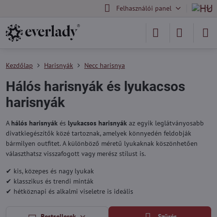
Felhasználói panel
Kezdőlap
Harisnyák
Necc harisnya
Hálós harisnyák és lyukacsos
harisnyák
A
hálós harisnyák
és
lyukacsos harisnyák
az egyik leglátványosabb
divatkiegészítők közé tartoznak, amelyek könnyedén feldobják
bármilyen outfitet. A különböző méretű lyukaknak köszönhetően
választhatsz visszafogott vagy merész stílust is.
✔ kis, közepes és nagy lyukak
✔ klasszikus és trendi minták
✔ hétköznapi és alkalmi viseletre is ideális
Bestsellerek
Szűrés