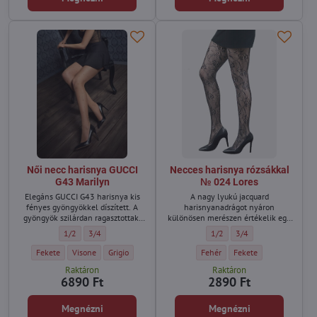
Női necc harisnya GUCCI
Necces harisnya rózsákkal
G43 Marilyn
№ 024 Lores
Elegáns GUCCI G43 harisnya kis
A nagy lyukú jacquard
fényes gyöngyökkel díszített. A
harisnyanadrágot nyáron
gyöngyök szilárdan ragasztottak,
különösen merészen értékelik egy
nem válnak le.
partira vagy koncertre.
Női necc harisnya GUCCI G43 Marilyn - Méret:
Női necc harisnya GUCCI G43 Marilyn - Méret:
Necces harisnya rózsákkal № 
Necces harisnya rózsák
1/2
3/4
1/2
3/4
Női necc harisnya GUCCI G43 Marilyn - Szín:
Női necc harisnya GUCCI G43 Marilyn - Szín:
Női necc harisnya GUCCI G43 Marilyn - Szín:
Necces harisnya rózsákkal № 024
Necces harisnya rózsák
Fekete
Visone
Grigio
Fehér
Fekete
Raktáron
Raktáron
6890 Ft
2890 Ft
Megnézni
Megnézni