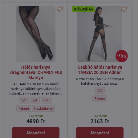
KIÁRUSÍTÁS
30%
Hálós harisnya
Csábító hálós harisnya
virágmintával CHARLY F08
TANZIA 20 DEN Adrian
Marilyn
A szokatlan TANZIA harisnya a
hálóharisnyát utánozza.
A CHARLY F08 Marilyn hálós
harisnya különleges választás a
Csábító hálós harisnya TA
2/S
nőknek, akik szeretnének kitűnni.
Csábító hálós harisnya TANZ
Fekete
Hálós harisnya virágmintával CHARLY F08 Marilyn - Méret:
Hálós harisnya virágmintával CHARLY F08 Marilyn - Méret:
Hálós harisnya virágmintával CHARLY F08 Marilyn - Méret:
1/2
3/4
5/XL
Hálós harisnya virágmintával CHARLY F08 Marilyn - Szín:
Hálós harisnya virágmintával CHARLY F08 Marilyn - Szín:
Fekete
Huckleberry
Raktáron
Raktáron
4890 Ft
2163 Ft
Megnézni
Megnézni