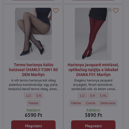
Termo harisnya hálós
Harisnya jacquard mintával,
hatással CHARLY F2IN1 80
optikailag nyújtja a lábakat
DEN Marilyn
DIANA F01 Marilyn
A női termo harisnya két réteg
Elegáns harisnya jacquard
praktikus kombinációja: egy puha,
anyagból, finom textúrával.
testszínű belső termo réteg, amely
Ismétlődő csík- és áttört vonal
melegen tart és a bőrhöz simul,
minta optikailag nyújtja a
Termo harisnya hálós hatással CHARLY F2IN1 80 DEN Marilyn - Méret:
Termo harisnya hálós hatással CHARLY F2IN1 80 DEN Marilyn -
Harisnya jacquard mintával, optik
Harisnya jacquard mintával
Harisnya jacquard mi
1/2
3/4
1/2
3/4
5/XL
valamint egy felső hálós harisnya,
sziluettet, láncminta ihlette.
amely modern, félig áttetsző hatást
Termo harisnya hálós hatással CHARLY F2IN1 80 DEN Marilyn - Szín:
Harisnya jacquard mintával, optikailag 
Harisnya jacquard mintával, o
Harisnya jacquard m
Fekete
Fekete
Creme
Sötétvörös
kelt és kiemeli a lábak vonalát.
Raktáron
Raktáron
6590 Ft
3890 Ft
Megnézni
Megnézni