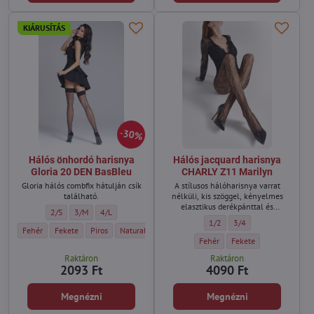
KIÁRUSÍTÁS
30%
Hálós önhordó harisnya
Hálós jacquard harisnya
Gloria 20 DEN BasBleu
CHARLY Z11 Marilyn
Gloria hálós combfix hátulján csík
A stílusos hálóharisnya varrat
található.
nélküli, kis szöggel, kényelmes
elasztikus derékpánttal és
Hálós önhordó harisnya Gloria 20 DEN BasBleu - Méret:
Hálós önhordó harisnya Gloria 20 DEN BasBleu - Méret:
Hálós önhordó harisnya Gloria 20 DEN BasBleu - Méret:
2/S
3/M
4/L
láthatatlan erősítéssel a
Hálós jacquard harisnya CHAR
Hálós jacquard harisn
1/2
3/4
lábujjakon.
Hálós önhordó harisnya Gloria 20 DEN BasBleu - Szín:
Hálós önhordó harisnya Gloria 20 DEN BasBleu - Szín:
Hálós önhordó harisnya Gloria 20 DEN BasBleu - Szín:
Hálós önhordó harisnya Gloria 20 DEN BasBleu - Szín:
Fehér
Fekete
Piros
Natural/világos testszínű
Hálós jacquard harisnya CHARLY 
Hálós jacquard harisny
Fehér
Fekete
Raktáron
Raktáron
2093 Ft
4090 Ft
Megnézni
Megnézni