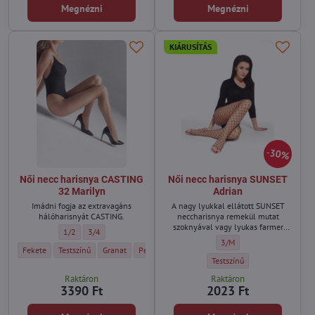
Megnézni
Megnézni
KIÁRUSÍTÁS
30%
Női necc harisnya CASTING
Női necc harisnya SUNSET
32 Marilyn
Adrian
Imádni fogja az extravagáns
A nagy lyukkal ellátott SUNSET
hálóharisnyát CASTING.
neccharisnya remekül mutat
szoknyával vagy lyukas farmer
Női necc harisnya CASTING 32 Marilyn - Méret:
Női necc harisnya CASTING 32 Marilyn - Méret:
1/2
3/4
alatt.
Női necc harisnya SUNSET 
3/M
Női necc harisnya CASTING 32 Marilyn - Szín:
Női necc harisnya CASTING 32 Marilyn - Szín:
Női necc harisnya CASTING 32 Marilyn - Szín:
Női necc harisnya CASTING 32 Marilyn - Szín:
Fekete
Testszínű
Granat
Pearl Blue
Női necc harisnya SUNSET Adr
Testszínű
Raktáron
Raktáron
3390 Ft
2023 Ft