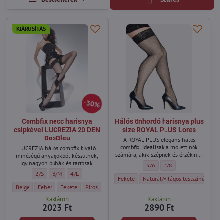
KIÁRUSÍTÁS
30%
Combfix necc harisnya
Hálós önhordó harisnya plus
csipkével LUCREZIA 20 DEN
size ROYAL PLUS Lores
BasBleu
A ROYAL PLUS elegáns hálós
combfix, ideálisak a molett nők
LUCREZIA hálós combfix kiváló
számára, akik szépnek és érzékinek
minőségű anyagokból készülnek,
akarják érezni magukat.
így nagyon puhák és tartósak.
Hálós önhordó harisnya plus s
Hálós önhordó harisnya
5/6
7/8
Combfix necc harisnya csipkével LUCREZIA 20 DEN BasBleu - Méret:
Combfix necc harisnya csipkével LUCREZIA 20 DEN BasBleu - Méret
Combfix necc harisnya csipkével LUCREZIA 20 DEN BasBleu 
2/S
3/M
4/L
Hálós önhordó harisnya plus size ROYAL P
Hálós önhordó harisnya plus si
Fekete
Natural/világos testszínű
Combfix necc harisnya csipkével LUCREZIA 20 DEN BasBleu - Szín:
Combfix necc harisnya csipkével LUCREZIA 20 DEN BasBleu - Szín:
Combfix necc harisnya csipkével LUCREZIA 20 DEN BasBleu - Szí
Combfix necc harisnya csipkével LUCREZIA 20 DEN Bas
Combfix necc harisnya csipkével LUCREZIA 20
Beige
Fehér
Fekete
Piros
Natural/világos testszínű
Raktáron
Raktáron
2023 Ft
2890 Ft