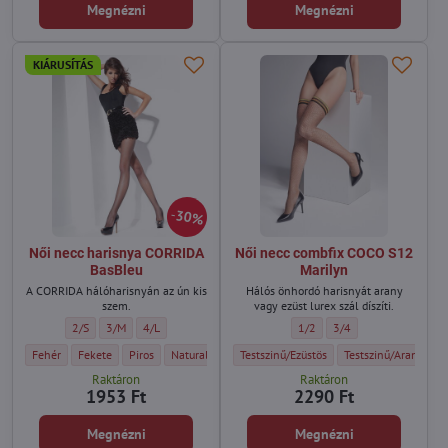
Megnézni
Megnézni
KIÁRUSÍTÁS
30%
Női necc harisnya CORRIDA
Női necc combfix COCO S12
BasBleu
Marilyn
A CORRIDA hálóharisnyán az ún kis
Hálós önhordó harisnyát arany
szem.
vagy ezüst lurex szál díszíti.
Női necc harisnya CORRIDA BasBleu - Méret:
Női necc harisnya CORRIDA BasBleu - Méret:
Női necc harisnya CORRIDA BasBleu - Méret:
Női necc combfix COCO S12 Ma
Női necc combfix COCO
2/S
3/M
4/L
1/2
3/4
Női necc harisnya CORRIDA BasBleu - Szín:
Női necc harisnya CORRIDA BasBleu - Szín:
Női necc harisnya CORRIDA BasBleu - Szín:
Női necc harisnya CORRIDA BasBleu - Szín:
Női necc combfix COCO S12 Marilyn - Szí
Női necc harisnya CORRIDA
Női necc combfix COC
Fehér
Fekete
Piros
Natural/világos testszínű
Testszinű/Ezüstös
Sőtet testszínű
Testszinű/Arany
Raktáron
Raktáron
1953 Ft
2290 Ft
Megnézni
Megnézni