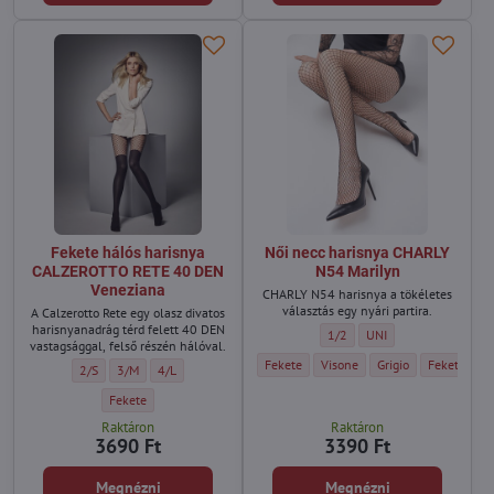
Fekete hálós harisnya
Női necc harisnya CHARLY
CALZEROTTO RETE 40 DEN
N54 Marilyn
Veneziana
CHARLY N54 harisnya a tökéletes
választás egy nyári partira.
A Calzerotto Rete egy olasz divatos
harisnyanadrág térd felett 40 DEN
Női necc harisnya CHARLY N54
Női necc harisnya CHA
1/2
UNI
vastagsággal, felső részén hálóval.
Női necc harisnya CHARLY N54 Marilyn - 
Női necc harisnya CHARLY N54 
Női necc harisnya CH
Női necc ha
Fekete
Visone
Grigio
Fekete/Ezüs
Fekete hálós harisnya CALZEROTTO RETE 40 DEN Veneziana - Méret:
Fekete hálós harisnya CALZEROTTO RETE 40 DEN Veneziana - Méret
Fekete hálós harisnya CALZEROTTO RETE 40 DEN Veneziana 
2/S
3/M
4/L
Fekete hálós harisnya CALZEROTTO RETE 40 DEN Veneziana - Szín:
Fekete
Raktáron
Raktáron
3690 Ft
3390 Ft
Megnézni
Megnézni