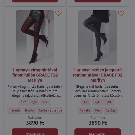
Harisnya virágmintával
Harisnya széles jacquard
finom hálón GRACE F22
rombmintával GRACE F02
Marilyn
Marilyn
Finom virágmintás harisnya a lábak
Elegáns női harisnya széles,
teljes hosszán. A hálós minta
jacquard rombmintával, amely
elegáns rajzolatot kölcsönöz a
modern és feltűnő hatást kölcsönöz
bőrön.
a lábaknak.
Harisnya virágmintával finom hálón GRACE F22 Marilyn - Méret:
Harisnya virágmintával finom hálón GRACE F22 Marilyn - Méret:
Harisnya virágmintával finom hálón GRACE F22 Marilyn - Mér
Harisnya széles jacquard rombmin
Harisnya széles jacquard 
Harisnya széles jac
1/2
3/4
5/XL
1/2
3/4
5/XL
Harisnya virágmintával finom hálón GRACE F22 Marilyn - Szín:
Harisnya virágmintával finom hálón GRACE F22 Marilyn - Szín:
Harisnya virágmintával finom hálón GRACE F22 Marilyn - Szín:
Harisnya széles jacquard rombmintá
Harisnya széles jacquard 
Harisnya széles ja
Fekete
Bordó
Caffe / sötét barna
Fekete
Kék
Csokis
Raktáron
Raktáron
3890 Ft
3890 Ft
Megnézni
Megnézni