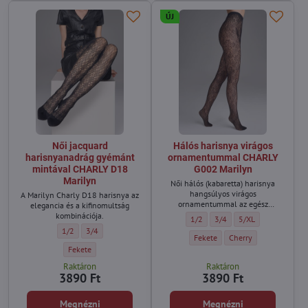
ÚJ
Női jacquard
Hálós harisnya virágos
harisnyanadrág gyémánt
ornamentummal CHARLY
mintával CHARLY D18
G002 Marilyn
Marilyn
Női hálós (kabaretta) harisnya
hangsúlyos virágos
A Marilyn Charly D18 harisnya az
ornamentummal az egész
elegancia és a kifinomultság
hosszában.
kombinációja.
Hálós harisnya virágos ornamen
Hálós harisnya virágos o
Hálós harisnya vir
1/2
3/4
5/XL
Női jacquard harisnyanadrág gyémánt mintával CHARLY D18 Marilyn - 
Női jacquard harisnyanadrág gyémánt mintával CHARLY D18 Mar
1/2
3/4
Hálós harisnya virágos ornamen
Hálós harisnya virágo
Fekete
Cherry
Női jacquard harisnyanadrág gyémánt mintával CHARLY D18 Marilyn 
Fekete
Raktáron
Raktáron
3890 Ft
3890 Ft
Megnézni
Megnézni