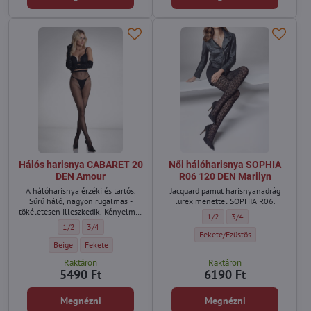
Hálós harisnya CABARET 20
Női hálóharisnya SOPHIA
DEN Amour
R06 120 DEN Marilyn
A hálóharisnya érzéki és tartós.
Jacquard pamut harisnyanadrág
Sűrű háló, nagyon rugalmas -
lurex menettel SOPHIA R06.
tökéletesen illeszkedik. Kényelmes
Női hálóharisnya SOPHIA R06
Női hálóharisnya SOPH
1/2
3/4
derékpánttal rendelkeznek.
Hálós harisnya CABARET 20 DEN Amour - Méret:
Hálós harisnya CABARET 20 DEN Amour - Méret:
1/2
3/4
Klasszikus a maga teljes
Női hálóharisnya SOPHIA R06 12
Fekete/Ezüstös
pompájában.
Hálós harisnya CABARET 20 DEN Amour - Szín:
Hálós harisnya CABARET 20 DEN Amour - Szín:
Beige
Fekete
Raktáron
Raktáron
5490 Ft
6190 Ft
Megnézni
Megnézni