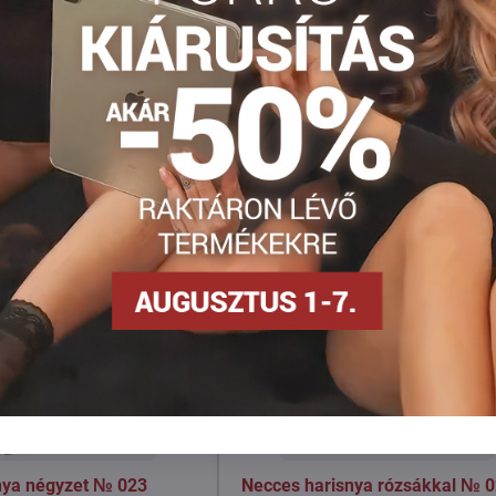
Facebook
Twitter
Bluesky
Pinterest
Reddit
LinkedIn
WhatsApp
E-
mail
nya négyzet № 023
Necces harisnya rózsákkal № 