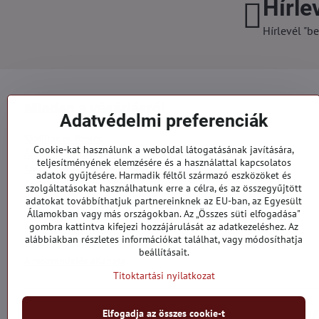
Hírle
Hírlevél "be
Minden a vásárlásról
Adatvédelmi preferenciák
Szállítás és fizetés
Cookie-kat használunk a weboldal látogatásának javítására,
Általános szerződési feltételek
teljesítményének elemzésére és a használattal kapcsolatos
Személyes adatok védelme
adatok gyűjtésére. Harmadik féltől származó eszközöket és
Reklamációs űrlap
szolgáltatásokat használhatunk erre a célra, és az összegyűjtött
Kapcsolatt
adatokat továbbíthatjuk partnereinknek az EU-ban, az Egyesült
Államokban vagy más országokban. Az „Összes süti elfogadása"
gombra kattintva kifejezi hozzájárulását az adatkezeléshez. Az
Megrendelések
alábbiakban részletes információkat találhat, vagy módosíthatja
beállításait.
A megrendelés állapota
Titoktartási nyilatkozat
Elfogadja az összes cookie-t