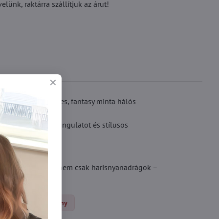
ünk, raktárra szállítjuk az árut!
sipke ihlette kecses, fantasy minta hálós
lus egy csipetnyi hangulatot és stílusos
lik a lábakat. Ezek nem csak harisnyanadrágok –
Sieťované pančuchy