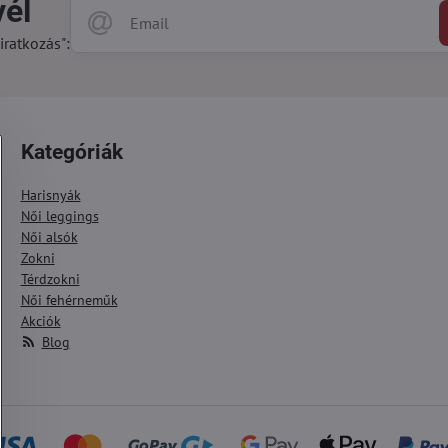
vél
iratkozás":
Kategóriák
Harisnyák
Női leggings
Női alsók
Zokni
Térdzokni
Női fehérneműk
Akciók
Blog