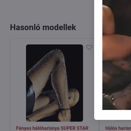
Hasonló modellek
Fényes hálóharisnya SUPER STAR
Hálós haris