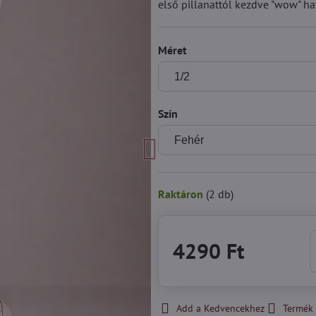
első pillanattól kezdve "wow" hat
Méret
Szín
Raktáron
(
2
db)
4290 Ft
Add a Kedvencekhez
Termék 