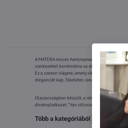
A MATERA necces harisnyanadrág azoknak a nőknek
szerkezettel kombinálva az első pillanattól kez
Ez a szezon slágere, amely sikeresen helyettesíti
eleganciát kap. Tökéletes randevúra, vacsorára, 
Olaszországban készült, a részletekre való odaf
divatnyilatkozat: "Van stílusom, van bátorságom
Több a kategóriából
Harisnyák