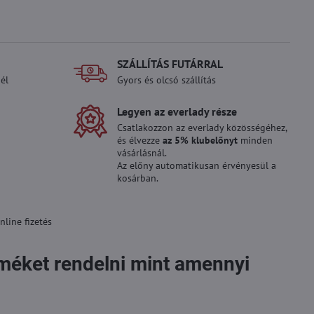
SZÁLLÍTÁS FUTÁRRAL
él
Gyors és olcsó szállítás
Legyen az everlady része
Csatlakozzon az everlady közösségéhez,
és élvezze
az 5% klubelőnyt
minden
vásárlásnál.
Az előny automatikusan érvényesül a
kosárban.
line fizetés
rméket rendelni mint amennyi