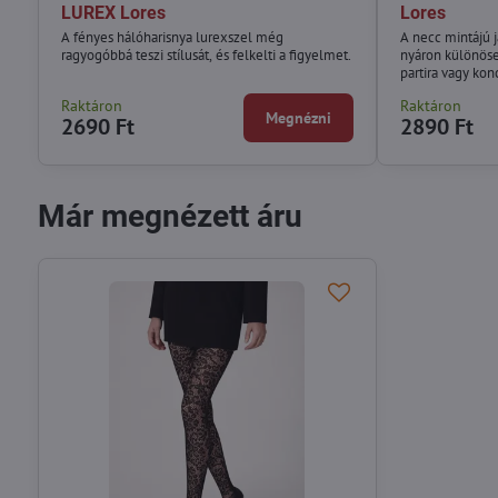
LUREX Lores
Lores
A fényes hálóharisnya lurexszel még
A necc mintájú 
ragyogóbbá teszi stílusát, és felkelti a figyelmet.
nyáron különöse
partira vagy kon
Raktáron
Raktáron
Megnézni
2690 Ft
2890 Ft
Már megnézett áru