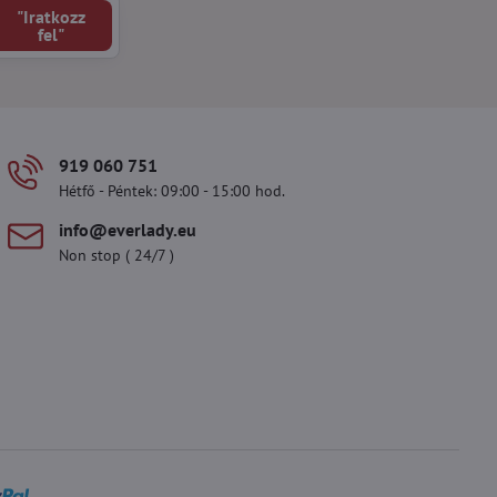
"Iratkozz
fel"
919 060 751
Hétfő - Péntek: 09:00 - 15:00 hod.
info​@everlady​.eu
Non stop ( 24/7 )