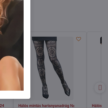
024
Hálós mintás harisnyanadrág №
Hálós ön