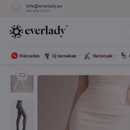
info​@everlady​.eu
Non stop ( 24/7 )
Kiárusítás
Új termékek
Harisnyák