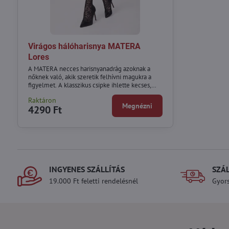
Virágos hálóharisnya MATERA
Lores
A MATERA necces harisnyanadrág azoknak a
nőknek való, akik szeretik felhívni magukra a
figyelmet. A klasszikus csipke ihlette kecses,
fantasy minta hálós szerkezettel kombinálva az
Raktáron
első pillanattól kezdve "wow" hatást kelt.
Megnézni
4290 Ft
INGYENES SZÁLLÍTÁS
SZÁ
19.000 Ft feletti rendelésnél
Gyors