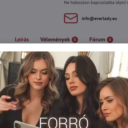
Ne habozzon kapcsolatba lépni vel
info​@everlady​.eu
Leírás
Vélemények
Fórum
0
0
 való, akik szeretik felhívni magukra a figyelmet. A klasszikus c
dve "wow" hatást kelt.
 az ékszereket – csak viselje egy egyszerű ruhával, és az egész stí
bulira vagy baráti kirándulásra.
igyeléssel készültek, tökéletesen illeszkednek a testhez és kieme
, nőies erőm."
Mintás harisnya
Necc harisnya
Harisnyanadrág DEN