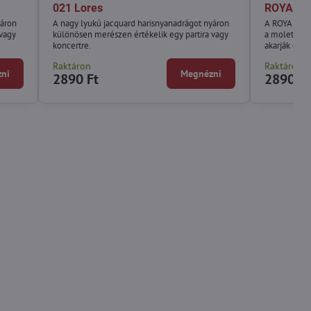
021 Lores
ROYAL P
yáron
A nagy lyukú jacquard harisnyanadrágot nyáron
A ROYAL PLU
 vagy
különösen merészen értékelik egy partira vagy
a molett nő
koncertre.
akarják érez
Raktáron
Raktáron
ni
Megnézni
2890 Ft
2890 Ft