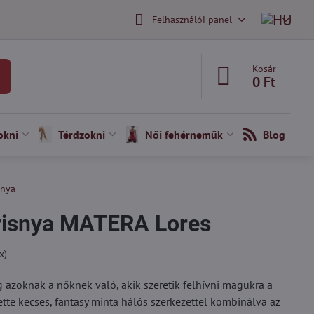
Felhasználói panel
Kosár
0 Ft
okni
Térdzokni
Női fehérneműk
Blog
snya
risnya MATERA Lores
x)
azoknak a nőknek való, akik szeretik felhívni magukra a
lette kecses, fantasy minta hálós szerkezettel kombinálva az