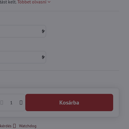
ást kelt.
Többet olvasni
Kosárba
kérdés
Watchdog