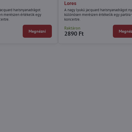
Lores
jacquard harisnyanadrágot
A nagy lyukú jacquard harisnyanadrágot n
n merészen értékelik egy
különösen merészen értékelik egy partira
certre.
koncertre.
Raktáron
Megnézni
Megnéz
2890 Ft