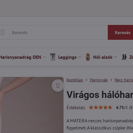
Keresés
Harisnyanadrág DEN
Leggings
Női alsók
Z
Kezdőlap
Harisnyák
Necc hari
Virágos hálóha
Értékelés
4.75
/
5
(
8
A MATERA necces harisnyanadrág 
figyelmet. A klasszikus csipke ih