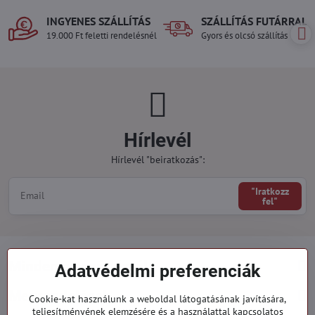
INGYENES SZÁLLÍTÁS
SZÁLLÍTÁS FUTÁRRAL
19.000 Ft feletti rendelésnél
Gyors és olcsó szállítás
Hírlevél
Hírlevél "beiratkozás":
"Iratkozz
fel"
Minden a vásárlásról
Adatvédelmi preferenciák
Megrendelések
Cookie-kat használunk a weboldal látogatásának javítására,
teljesítményének elemzésére és a használattal kapcsolatos