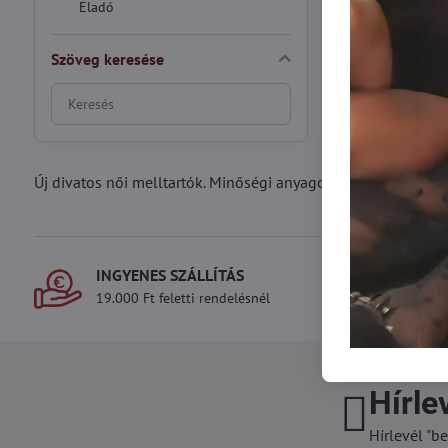
Eladó
Szöveg keresése
Keresés
szűrési
eredmények
teljes
Új divatos női melltartók. Minőségi anyagokból készült onli
szöveg
alapján
INGYENES SZÁLLÍTÁS
SZÁ
19.000 Ft feletti rendelésnél
Gyors
Hírle
Hírlevél "be