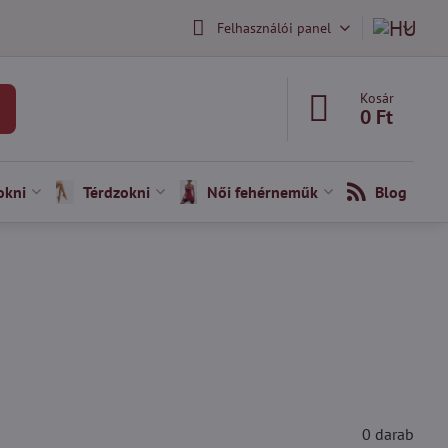
Felhasználói panel
Kosár
0 Ft
okni
Térdzokni
Női fehérneműk
Blog
0
darab