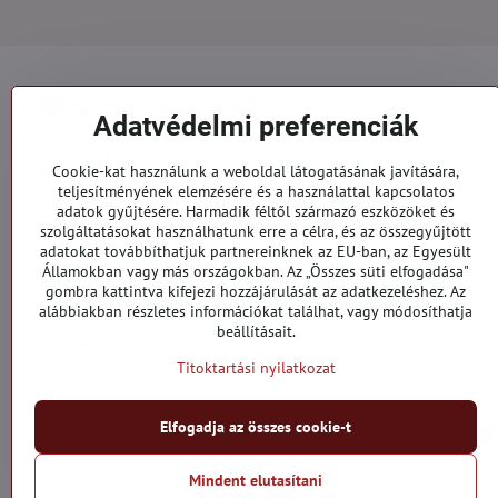
Minden a vásárlásról
Adatvédelmi preferenciák
Szállítás és fizetés
Cookie-kat használunk a weboldal látogatásának javítására,
Általános szerződési feltételek
teljesítményének elemzésére és a használattal kapcsolatos
Személyes adatok védelme
adatok gyűjtésére. Harmadik féltől származó eszközöket és
Reklamációs űrlap
szolgáltatásokat használhatunk erre a célra, és az összegyűjtött
Kapcsolatt
adatokat továbbíthatjuk partnereinknek az EU-ban, az Egyesült
Államokban vagy más országokban. Az „Összes süti elfogadása"
gombra kattintva kifejezi hozzájárulását az adatkezeléshez. Az
Megrendelések
alábbiakban részletes információkat találhat, vagy módosíthatja
beállításait.
A megrendelés állapota
Titoktartási nyilatkozat
Elfogadja az összes cookie-t
Mindent elutasítani