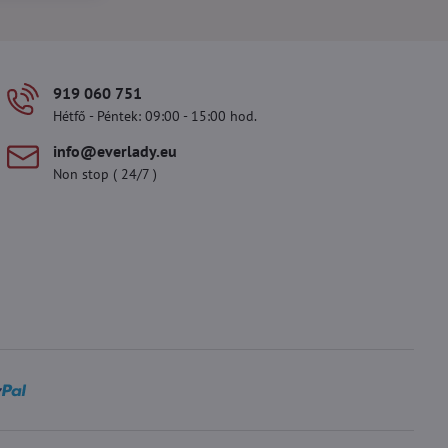
919 060 751
Hétfő - Péntek: 09:00 - 15:00 hod.
info​@everlady​.eu
Non stop ( 24/7 )