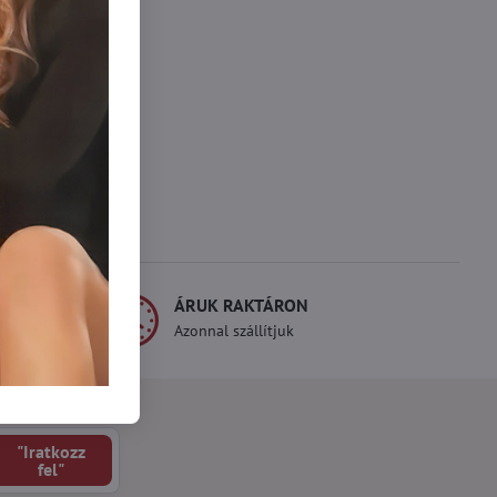
ÁRUK RAKTÁRON
line fizetés
Azonnal szállítjuk
"Iratkozz
fel"