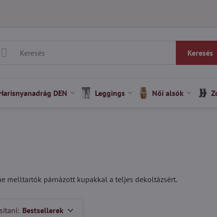
Keresés
Harisnyanadrág DEN
Leggings
Női alsók
Z
 melltartók párnázott kupakkal a teljes dekoltázsért.
ítani:
Bestsellerek