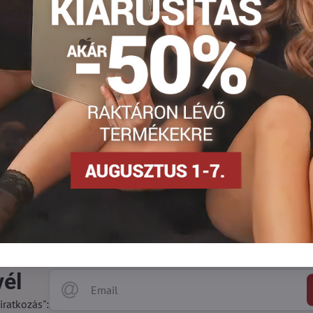
ne csipkével megerősített push up bardot melltartók.
LLÍTÁS FUTÁRRAL
BIZTONSÁGOS FIZETÉS
 és olcsó szállítás
Garantáltan biztonságos on
vél
iratkozás":