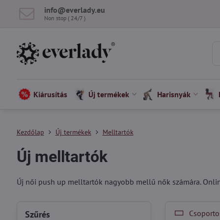
info​@everlady​.eu
Non stop ( 24/7 )
Kiárusítás
Új termékek
Harisnyák
Kezdőlap
Új termékek
Melltartók
Új melltartók
Új női push up melltartók nagyobb mellű nők számára. Online
Csoportos
Szűrés