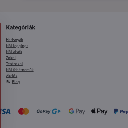
Kategóriák
Harisnyák
Női leggings
Női alsók
Zokni
Térdzokni
Női fehérneműk
Akciók
Blog