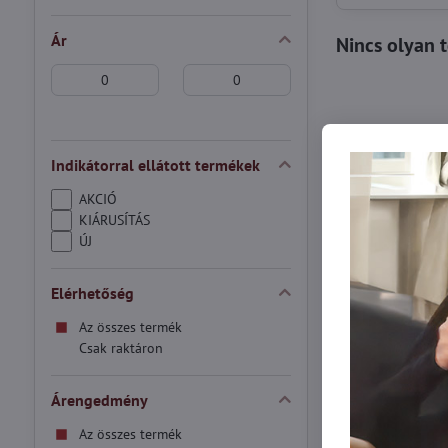
Ár
From:
To:
Indikátorral ellátott termékek
AKCIÓ
KIÁRUSÍTÁS
ÚJ
Elérhetőség
Az összes termék
Csak raktáron
Árengedmény
Az összes termék