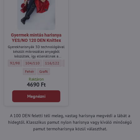
Gyermek mintás harisnya
YES/NO 120 DEN Knittex
Gyerekharisnyák 3D technológiával
készült mikroszálas anyagból
készültek, így ellenállnak a
sérüléseknek.
Gyermek mintás harisnya YES/NO 120 DEN Knittex - Méret:
Gyermek mintás harisnya YES/NO 120 DEN Knittex - Méret:
Gyermek mintás harisnya YES/NO 120 DEN Knittex - Méret:
Gyermek mintás harisnya YES/NO 120 DEN Knitt
Gyermek mintás harisnya YES/NO 1
Gyermek mintás harisn
Gyermek m
92/98
104/110
116/122
122/128
128/134
134/140
140/146
Gyermek mintás harisnya YES/NO 120 DEN Knittex - Szín:
Gyermek mintás harisnya YES/NO 120 DEN Knittex - Szín:
Fehér
Grafit
Raktáron
4690 Ft
Megnézni
A 100 DEN feletti téli meleg, vastag harisnya megvédi a lábát a
hidegtől. Klasszikus pamut nylon harisnya vagy kiváló minőségű
pamut termoharisnya közül választhat.