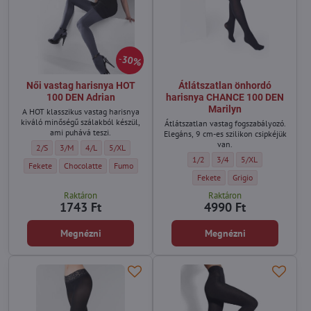
30%
Női vastag harisnya HOT
Átlátszatlan önhordó
100 DEN Adrian
harisnya CHANCE 100 DEN
Marilyn
A HOT klasszikus vastag harisnya
kiváló minőségű szálakból készül,
Átlátszatlan vastag fogszabályozó.
ami puhává teszi.
Elegáns, 9 cm-es szilikon csipkéjük
van.
Női vastag harisnya HOT 100 DEN Adrian - Méret:
Női vastag harisnya HOT 100 DEN Adrian - Méret:
Női vastag harisnya HOT 100 DEN Adrian - Méret:
Női vastag harisnya HOT 100 DEN Adrian - Méret:
2/S
3/M
4/L
5/XL
Átlátszatlan önhordó harisnya C
Átlátszatlan önhordó hari
Átlátszatlan önhor
1/2
3/4
5/XL
Női vastag harisnya HOT 100 DEN Adrian - Szín:
Női vastag harisnya HOT 100 DEN Adrian - Szín:
Női vastag harisnya HOT 100 DEN Adrian - Szín:
Fekete
Chocolatte
Fumo
Átlátszatlan önhordó harisnya 
Átlátszatlan önhordó 
Fekete
Grigio
Raktáron
Raktáron
1743 Ft
4990 Ft
Megnézni
Megnézni