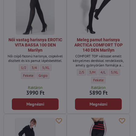
Női vastag harisnya EROTIC
Meleg pamut harisnya
VITA BASSA 100 DEN
ARCTICA COMFORT TOP
Marilyn
140 DEN Marilyn
Női csípő fazonú harisnya, csipkével
COMFORT TOP változat emelt
díszített és kis pamut lépésbetéttel.
kényelmes derékkal rendelkezik,
amely gyönyörűen formálja a
Női vastag harisnya EROTIC VITA BASSA 100 DEN Marilyn - Méret:
Női vastag harisnya EROTIC VITA BASSA 100 DEN Marilyn - Méret:
Női vastag harisnya EROTIC VITA BASSA 100 DEN Marilyn - M
1/2
3/4
5/XL
törzset.
Meleg pamut harisnya ARCTICA COMF
Meleg pamut harisnya ARCTIC
Meleg pamut harisnya
Meleg pamut ha
2/S
3/M
4/L
5/XL
Női vastag harisnya EROTIC VITA BASSA 100 DEN Marilyn - Szín:
Női vastag harisnya EROTIC VITA BASSA 100 DEN Marilyn - Szín
Fekete
Grigio
Meleg pamut harisnya ARCT
Fekete
Raktáron
Raktáron
3990 Ft
5890 Ft
Megnézni
Megnézni