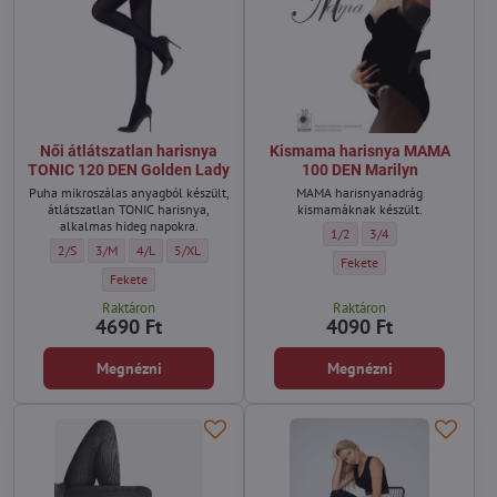
Női átlátszatlan harisnya
Kismama harisnya MAMA
TONIC 120 DEN Golden Lady
100 DEN Marilyn
Puha mikroszálas anyagból készült,
MAMA harisnyanadrág
átlátszatlan TONIC harisnya,
kismamáknak készült.
alkalmas hideg napokra.
Kismama harisnya MAMA 100 
Kismama harisnya MAM
1/2
3/4
Női átlátszatlan harisnya TONIC 120 DEN Golden Lady - Méret:
Női átlátszatlan harisnya TONIC 120 DEN Golden Lady - Méret:
Női átlátszatlan harisnya TONIC 120 DEN Golden Lady - Méret:
Női átlátszatlan harisnya TONIC 120 DEN Golden Lady - M
2/S
3/M
4/L
5/XL
Kismama harisnya MAMA 100
Fekete
Női átlátszatlan harisnya TONIC 120 DEN Golden Lady - Szín:
Fekete
Raktáron
Raktáron
4690 Ft
4090 Ft
Megnézni
Megnézni