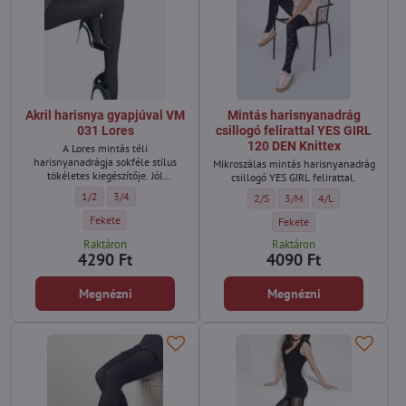
Akril harisnya gyapjúval VM
Mintás harisnyanadrág
031 Lores
csillogó felirattal YES GIRL
120 DEN Knittex
A Lores mintás téli
harisnyanadrágja sokféle stílus
Mikroszálas mintás harisnyanadrág
tökéletes kiegészítője. Jól
csillogó YES GIRL felirattal.
passzolnak elegáns ruhához,
Akril harisnya gyapjúval VM 031 Lores - Méret:
Akril harisnya gyapjúval VM 031 Lores - Méret:
1/2
3/4
Mintás harisnyanadrág csillogó fe
Mintás harisnyanadrág csil
Mintás harisnyanadr
2/S
3/M
4/L
gyapjúkabáthoz és hosszú
csizmához, sportos változatban
Akril harisnya gyapjúval VM 031 Lores - Szín:
Fekete
Mintás harisnyanadrág csillo
Fekete
pedig rövidnadrághoz, kabáthoz és
túrabakancshoz.
Raktáron
Raktáron
4290 Ft
4090 Ft
Megnézni
Megnézni