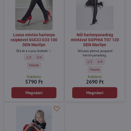
Luxus mintás harisnya
Női harisnyanadrág
csipkével GUCCI G33 100
mintával SOPHIA T07 120
DEN Marilyn
DEN Marilyn
Éld át a luxus érzését ✨
Stílusos pamut jacquard
harisnyanadrág.
Luxus mintás harisnya csipkével GUCCI G33 100 DEN Marilyn - Méret:
Luxus mintás harisnya csipkével GUCCI G33 100 DEN Marilyn - 
1/2
3/4
Női harisnyanadrág mintával
Női harisnyanadrág mi
1/2
3/4
Luxus mintás harisnya csipkével GUCCI G33 100 DEN Marilyn - Szín:
Fekete
Női harisnyanadrág mintáva
Fekete
Raktáron
Raktáron
5790 Ft
2690 Ft
Megnézni
Megnézni