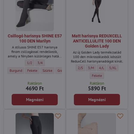
Csillogó harisnya SHINE E57
Matt harisnya REDUXCELL
100 DEN Marilyn
ANTICELLULITE 100 DEN
Golden Lady
A stílusos SHINE E57 harisnya
finom csillogással rendelkezik,
Az új Golden Lady termékcsalád
amely a fényben különleges hatást
100 den mikroszálasból készült
kelt.
ReduxCell harisnyanadrágot kínál.
Csillogó harisnya SHINE E57 100 DEN Marilyn - Méret:
Csillogó harisnya SHINE E57 100 DEN Marilyn - Méret:
1/2
3/4
Matt harisnya REDUXCELL ANTICELLU
Matt harisnya REDUXCELL ANT
Matt harisnya REDUXCE
Matt harisnya R
2/S
3/M
4/L
5/XL
Csillogó harisnya SHINE E57 100 DEN Marilyn - Szín:
Csillogó harisnya SHINE E57 100 DEN Marilyn - Szín:
Csillogó harisnya SHINE E57 100 DEN Marilyn - Szín:
Csillogó harisnya SHINE E57 100 DEN Marilyn - Szí
Burgund
Fekete
Szürke
Granat
Matt harisnya REDUXCELL A
Fekete
Raktáron
Raktáron
4690 Ft
5890 Ft
Megnézni
Megnézni