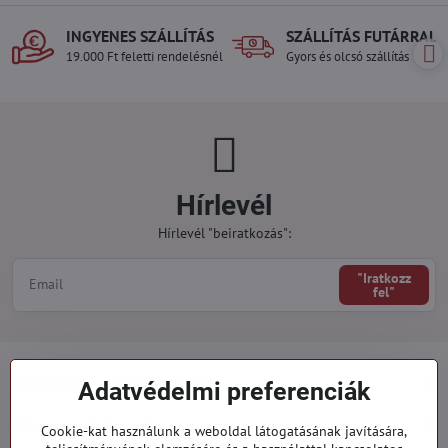
INGYENES SZÁLLÍTÁS
SZÁLLÍTÁS FUTÁRRAL
19.000 Ft feletti rendelésnél
Gyors és olcsó szállítás
Hírlevél
Hírlevél "beiratkozás":
"Iratkozz
fel"
Minden a vásárlásról
Adatvédelmi preferenciák
Megrendelések
Cookie-kat használunk a weboldal látogatásának javítására,