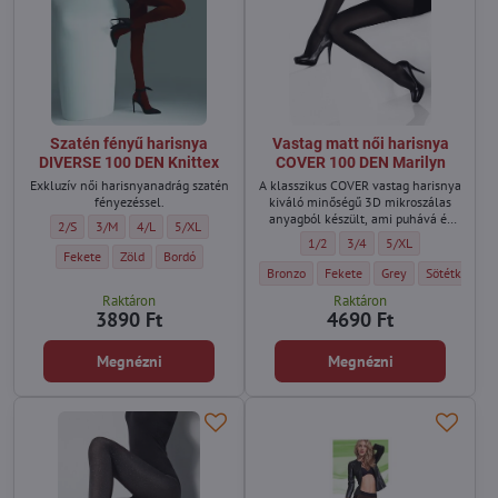
Szatén fényű harisnya
Vastag matt női harisnya
DIVERSE 100 DEN Knittex
COVER 100 DEN Marilyn
Exkluzív női harisnyanadrág szatén
A klasszikus COVER vastag harisnya
fényezéssel.
kiváló minőségű 3D mikroszálas
anyagból készült, ami puhává és
Szatén fényű harisnya DIVERSE 100 DEN Knittex - Méret:
Szatén fényű harisnya DIVERSE 100 DEN Knittex - Méret:
Szatén fényű harisnya DIVERSE 100 DEN Knittex - Méret:
Szatén fényű harisnya DIVERSE 100 DEN Knittex - Méret:
2/S
3/M
4/L
5/XL
tartóssá teszi.
Vastag matt női harisnya COVER 1
Vastag matt női harisnya 
Vastag matt női har
1/2
3/4
5/XL
Szatén fényű harisnya DIVERSE 100 DEN Knittex - Szín:
Szatén fényű harisnya DIVERSE 100 DEN Knittex - Szín:
Szatén fényű harisnya DIVERSE 100 DEN Knittex - Szín:
Fekete
Zöld
Bordó
Vastag matt női harisnya COVER 100 DEN 
Vastag matt női harisnya COVE
Vastag matt női har
Vastag matt 
Bronzo
Fekete
Grey
Sötétkék
Raktáron
Raktáron
3890 Ft
4690 Ft
Megnézni
Megnézni