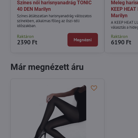
Színes női harisnyanadrág TONIC
Meleg haris
40 DEN Marilyn
KEEP HEAT 
Marilyn
Színes átlátszatlan harisnyanadrág változatos
színekben, alkalmas főleg az őszi-téli
A KEEP HEAT LUX
időszakban.
választás a hide
Raktáron
Raktáron
Megnézni
2390 Ft
6190 Ft
Már megnézett áru