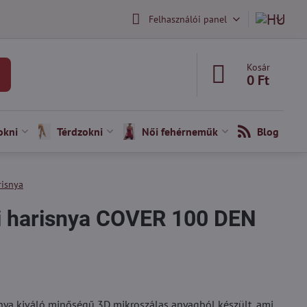
Felhasználói panel
Kosár
0 Ft
okni
Térdzokni
Női fehérneműk
Blog
risnya
i harisnya COVER 100 DEN
nya kiváló minőségű 3D mikroszálas anyagból készült, ami