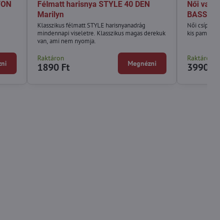
TON
Félmatt harisnya STYLE 40 DEN
Női vast
Marilyn
BASSA 1
Klasszikus félmatt STYLE harisnyanadrág
Női csípő fa
mindennapi viseletre. Klasszikus magas derekuk
kis pamut lé
van, ami nem nyomja.
Raktáron
Raktáron
ni
Megnézni
1890 Ft
3990 Ft