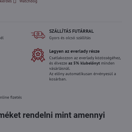
kérdés
Watchdog
SZÁLLÍTÁS FUTÁRRAL
él
Gyors és olcsó szállítás
Legyen az everlady része
Csatlakozzon az everlady közösségéhez,
és élvezze
az 5% klubelőnyt
minden
vásárlásnál.
Az előny automatikusan érvényesül a
kosárban.
line fizetés
rméket rendelni mint amennyi