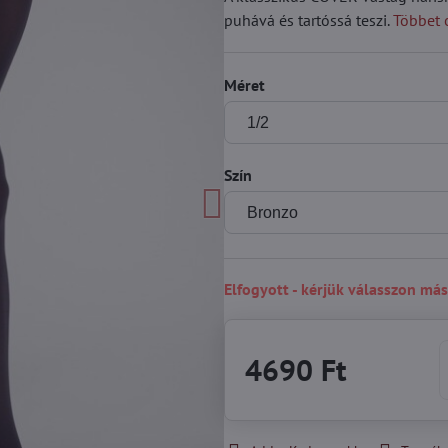
puhává és tartóssá teszi.
Többet 
Méret
Szín
Elfogyott - kérjük válasszon más
4690 Ft