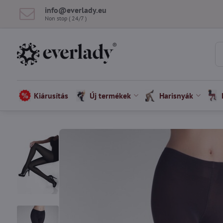
info​@everlady​.eu
Non stop ( 24/7 )
Kiárusítás
Új termékek
Harisnyák