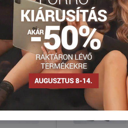
Facebook
Twitter
Bluesky
Pinterest
Reddit
LinkedIn
WhatsApp
E-
mail