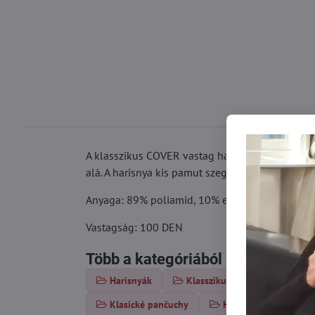
A klasszikus COVER vastag harisnya kiváló minő
alá. A harisnya kis pamut szegéllyel és lapos va
Anyaga: 89% poliamid, 10% elasztán, 1% pamu
Vastagság: 100 DEN
Több a kategóriából
Harisnyák
Klasszikus harisnya
Va
Klasické pančuchy
Hrubé pančuchy