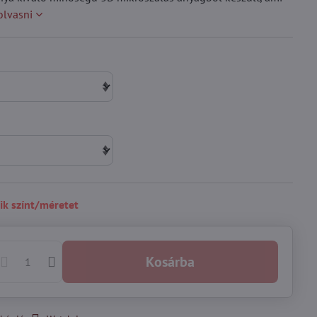
olvasni
ik színt/méretet
Kosárba