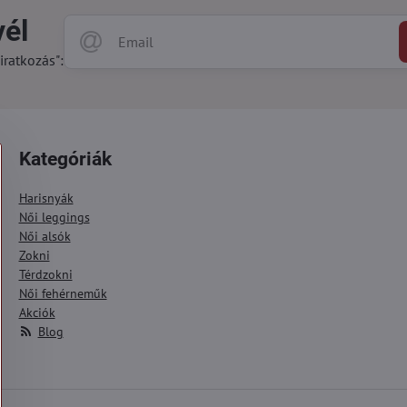
vél
iratkozás":
Kategóriák
Harisnyák
Női leggings
Női alsók
Zokni
Térdzokni
Női fehérneműk
Akciók
Blog