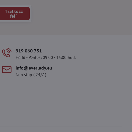
"Iratkozz
fel"
919 060 751
Hétfő - Péntek: 09:00 - 15:00 hod.
info​@everlady​.eu
Non stop ( 24/7 )