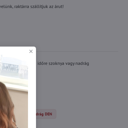
ünk, raktárra szállítjuk az árut!
szi. Alkalmas hideg időre szoknya vagy nadrág
tt
Harisnyanadrág DEN