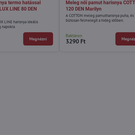
nya termo hatással
Meleg női pamut harisnya COT
LUX LINE 80 DEN
120 DEN Marilyn
A COTTON meleg pamutharisnya puha, és
biztosan felmelegít a hideg időben.
 LINE harisnya ideális
g napokra.
Raktáron
Megnézni
Megnéz
3290 Ft