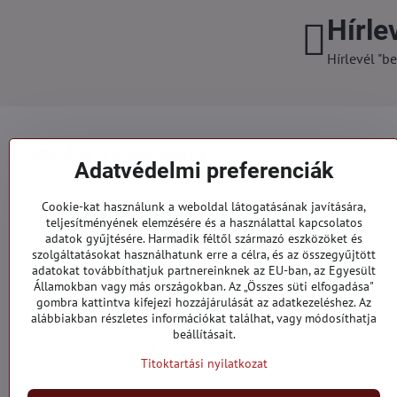
Hírle
Hírlevél "be
Minden a vásárlásról
Adatvédelmi preferenciák
Szállítás és fizetés
Cookie-kat használunk a weboldal látogatásának javítására,
Általános szerződési feltételek
teljesítményének elemzésére és a használattal kapcsolatos
Személyes adatok védelme
adatok gyűjtésére. Harmadik féltől származó eszközöket és
Reklamációs űrlap
szolgáltatásokat használhatunk erre a célra, és az összegyűjtött
Kapcsolatt
adatokat továbbíthatjuk partnereinknek az EU-ban, az Egyesült
Államokban vagy más országokban. Az „Összes süti elfogadása"
gombra kattintva kifejezi hozzájárulását az adatkezeléshez. Az
Megrendelések
alábbiakban részletes információkat találhat, vagy módosíthatja
beállításait.
A megrendelés állapota
Titoktartási nyilatkozat