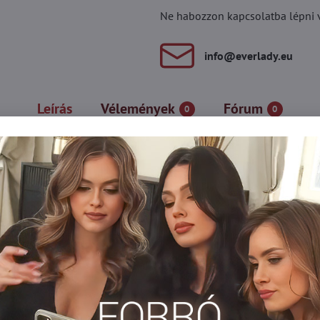
Ne habozzon kapcsolatba lépni vel
info​@everlady​.eu
Leírás
Vélemények
Fórum
0
0
ségű 3D mikroszálas anyagból készült, ami puhává és tartóssá te
rrással rendelkezik, nincs megerősített ülőrésze vagy lábujja.
t
stag harisnya
Nagyméretű harisnya
Harisnya 100 DEN fele
Plus size pančuchy xl/xxl/xxxl
Silonky nad 100 DEN