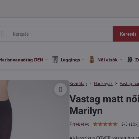
Keresés
Harisnyanadrág DEN
Leggings
Női alsók
Z
Kezdőlap
Harisnyák
Vastag ha
Vastag matt nő
Marilyn
Értékelés
5
/
5
(
10
x)
A klasszikus COVER vastag haris