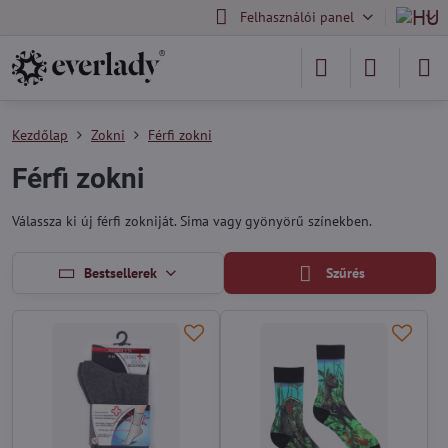
Felhasználói panel
Kezdőlap
Zokni
Férfi zokni
Férfi zokni
Válassza ki új férfi zokniját. Sima vagy gyönyörű színekben.
Bestsellerek
Szűrés