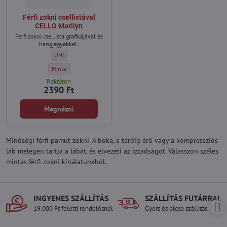
Férfi zokni csellistával
CELLO Marilyn
Férfi zokni csellista grafikájával és
hangjegyekkel.
Férfi zokni csellistával CELLO Marilyn - Méret:
UNI
Férfi zokni csellistával CELLO Marilyn - Szín:
Minta
Raktáron
2390 Ft
Megnézni
Minőségi férfi pamut zokni. A boka, a térdig érő vagy a kompressziós
láb melegen tartja a lábát, és elvezeti az izzadságot. Válasszon széles
mintás férfi zokni kínálatunkból.
INGYENES SZÁLLÍTÁS
SZÁLLÍTÁS FUTÁRRAL
19.000 Ft feletti rendelésnél
Gyors és olcsó szállítás