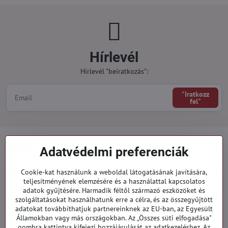
Hírlevél
Hírlevél "beiratkozás":
"Iratkozz
fel"
Minden a vásárlásról
Adatvédelmi preferenciák
Megrendelések
Cookie-kat használunk a weboldal látogatásának javítására,
teljesítményének elemzésére és a használattal kapcsolatos
adatok gyűjtésére. Harmadik féltől származó eszközöket és
Kategóriák
szolgáltatásokat használhatunk erre a célra, és az összegyűjtött
adatokat továbbíthatjuk partnereinknek az EU-ban, az Egyesült
Államokban vagy más országokban. Az „Összes süti elfogadása"
919 060 751
gombra kattintva kifejezi hozzájárulását az adatkezeléshez. Az