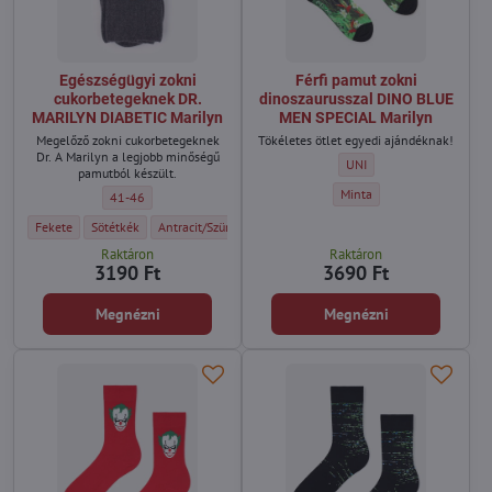
Egészségügyi zokni
Férfi pamut zokni
cukorbetegeknek DR.
dinoszaurusszal DINO BLUE
MARILYN DIABETIC Marilyn
MEN SPECIAL Marilyn
Megelőző zokni cukorbetegeknek
Tökéletes ötlet egyedi ajándéknak!
Dr. A Marilyn a legjobb minőségű
Férfi pamut zokni dinosza
UNI
pamutból készült.
Férfi pamut zokni dinoszau
Minta
Egészségügyi zokni cukorbetegeknek DR. MARILYN DIABETIC Marilyn 
41-46
Egészségügyi zokni cukorbetegeknek DR. MARILYN DIABETIC Marilyn - Szín:
Egészségügyi zokni cukorbetegeknek DR. MARILYN DIABETIC Marilyn - Sz
Egészségügyi zokni cukorbetegeknek DR. MARILYN DIABETIC M
Fekete
Sötétkék
Antracit/Szürke
Raktáron
Raktáron
3190 Ft
3690 Ft
Megnézni
Megnézni