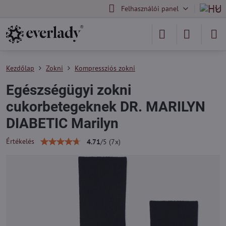
Felhasználói panel
Kezdőlap
Zokni
Kompressziós zokni
Egészségügyi zokni
cukorbetegeknek DR. MARILYN
DIABETIC Marilyn
Értékelés
4.71
/
5
(
7
x)