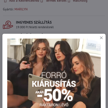
Add a Kedvencekhez
Termék kérdés
Watchdog
Gyártó:
MARILYN
INGYENES SZÁLLÍTÁS
19.000 Ft feletti rendelésnél
SZÁLLÍTÁS FUTÁRRAL
Gyors és olcsó szállítás
ÁRUK RAKTÁRON
Azonnal szállítjuk
Legyen az everlady része
Csatlakozzon az everlady közösségéhez, és élvezze
az 5%
klubelőnyt
minden vásárlásnál.
Az előny automatikusan érvényesül a kosárban.
BIZTONSÁGOS FIZETÉS
Garantáltan biztonságos online fizetés
Szeretne több terméket rendelni mint
amennyi raktáron van?