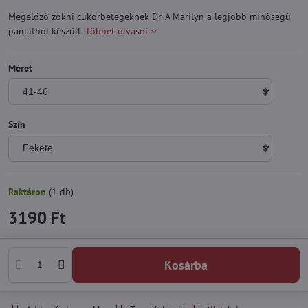
Megelőző zokni cukorbetegeknek Dr. A Marilyn a legjobb minőségű
pamutból készült.
Többet olvasni
Méret
Szín
Raktáron
(
1
db)
3190 Ft
Kosárba