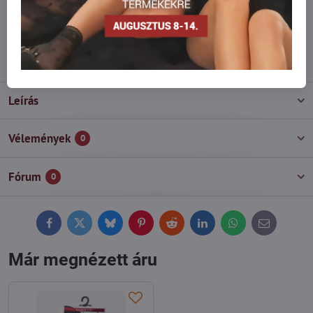
Ne habozzon kapcsolatba lépni velünk, raktárra szállítjuk az árut!
info​@everlady​.eu
Leírás
Vélemények
0
Fórum
0
Facebook
Twitter
Bluesky
Pinterest
Reddit
LinkedIn
WhatsApp
E-
mail
Már megnézett áru