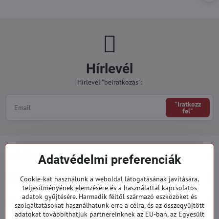
Hírlevél
Hírlevél "beiratkozás":
"Iratkozz
fel"
Minden a vásárlásról
Adatvédelmi preferenciák
Megrendelések
Cookie-kat használunk a weboldal látogatásának javítására,
teljesítményének elemzésére és a használattal kapcsolatos
adatok gyűjtésére. Harmadik féltől származó eszközöket és
Kategóriák
szolgáltatásokat használhatunk erre a célra, és az összegyűjtött
adatokat továbbíthatjuk partnereinknek az EU-ban, az Egyesült