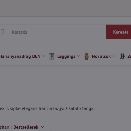
Keresés
Harisnyanadrág DEN
Leggings
Női alsók
Z
exi. Csipke elegáns francia bugyi. Csábító tanga.
ítani:
Bestsellerek