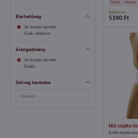
Pamut francia bug
Pamut fr
Fehér
Fekete
Raktáron
Elérhetőség
5390 Ft
Az összes termék
Csak raktáron
Árengedmény
Az összes termék
Eladó
Szöveg keresése
Keresés
szűrési
eredmények
teljes
szöveg
Női csipke b
alapján
Érzéki barokk box