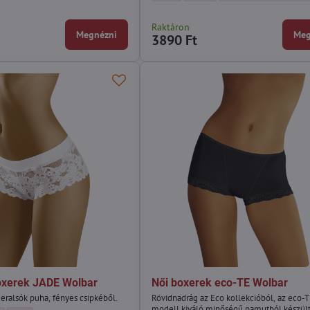
yi eco-HO Wolbar - Szín:
ancia bugyi eco-HO Wolbar - Szín:
Raktáron
Megnézni
Meg
3890 Ft
oxerek JADE Wolbar
Női boxerek eco-TE Wolbar
eralsók puha, fényes csipkéből.
Rövidnadrág az Eco kollekcióból, az eco-
modell kiváló minőségű pamutból készült