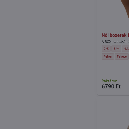
Női boxerek
A ROXI szabású rö
Női boxerek ROXI 
Női boxere
Női
2/S
3/M
4/
Női boxerek ROXI 
Női boxe
Fehér
Fekete
Raktáron
6790 Ft