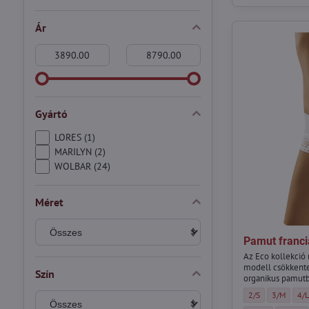
Ár
From:
To:
Gyártó
LORES (1)
MARILYN (2)
WOLBAR (24)
Méret
Pamut franci
Az Eco kollekció
modell csökkente
Szín
organikus pamutbó
Pamut francia bug
Pamut fran
Pam
2/S
3/M
4/