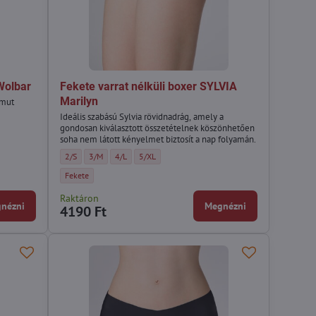
Wolbar
Fekete varrat nélküli boxer SYLVIA
Marilyn
amut
Ideális szabású Sylvia rövidnadrág, amely a
gondosan kiválasztott összetételnek köszönhetően
:
- Méret:
Wolbar - Méret:
co-ZU Wolbar - Méret:
soha nem látott kényelmet biztosít a nap folyamán.
Fekete varrat nélküli boxer SYLVIA Marilyn - Méret:
Fekete varrat nélküli boxer SYLVIA Marilyn - Méret:
Fekete varrat nélküli boxer SYLVIA Marilyn - Méret:
Fekete varrat nélküli boxer SYLVIA Marilyn - Mére
2/S
3/M
4/L
5/XL
Fekete varrat nélküli boxer SYLVIA Marilyn - Szín:
Fekete
Raktáron
nézni
Megnézni
4190 Ft