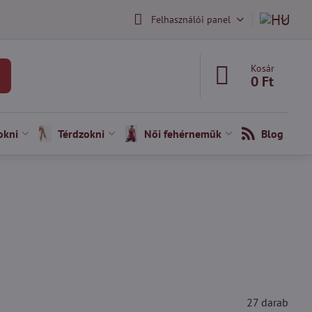
Felhasználói panel
Kosár
0 Ft
okni
Térdzokni
Női fehérneműk
Blog
27
darab