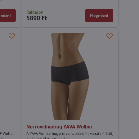
Raktáron
nézni
Megnézni
5890 Ft
Női rövidnadrág YAVA Wolbar
TE Wolbar
A YAVA Wolbar bugyi rövid szabású és varrat nélküli,
 és
így láthatatlan a ruha alatt.