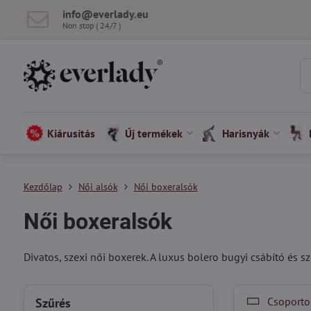
info​@everlady​.eu
Non stop ( 24/7 )
Kiárusítás
Új termékek
Harisnyák
Kezdőlap
Női alsók
Női boxeralsók
Női boxeralsók
Divatos, szexi női boxerek. A luxus bolero bugyi csábító és sz
Csoportos
Szűrés