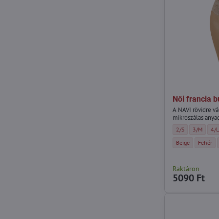
Női francia 
A NAVI rövidre v
mikroszálas anyag
Női francia bugyi
Női franci
Női
2/S
3/M
4/
Női francia bugyi 
Női fran
Beige
Fehér
Raktáron
5090 Ft