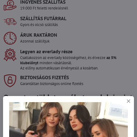
INGYENES SZÁLLÍTÁS
19.000 Ft feletti rendelésnél
SZÁLLÍTÁS FUTÁRRAL
Gyors és olcsó szállítás
ÁRUK RAKTÁRON
Azonnal szállítjuk
Legyen az everlady része
Csatlakozzon az everlady közösségéhez, és élvezze
az 5%
klubelőnyt
minden vásárlásnál.
Az előny automatikusan érvényesül a kosárban.
BIZTONSÁGOS FIZETÉS
Garantáltan biztonságos online fizetés
Szeretne több terméket rendelni mint
amennyi raktáron van?
Ne habozzon kapcsolatba lépni velünk, raktárra szállítjuk az árut!
info​@everlady​.eu