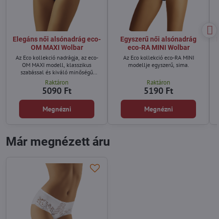
Elegáns női alsónadrág eco-
Egyszerű női alsónadrág
OM MAXI Wolbar
eco-RA MINI Wolbar
Az Eco kollekció nadrágja, az eco-
Az Eco kollekció eco-RA MINI
OM MAXI modell, klasszikus
modellje egyszerű, sima.
szabással és kiváló minőségű
pamutból készült.
Raktáron
Raktáron
5090 Ft
5190 Ft
Megnézni
Megnézni
Már megnézett áru