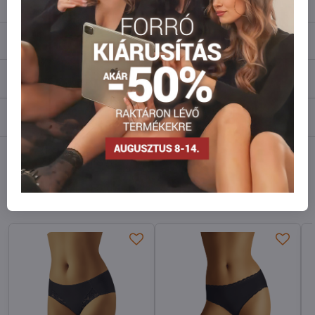
Leírás
Vélemények
0
Fórum
0
Facebook
Twitter
Bluesky
Pinterest
Reddit
LinkedIn
WhatsApp
E-
mail
Hasonló modellek