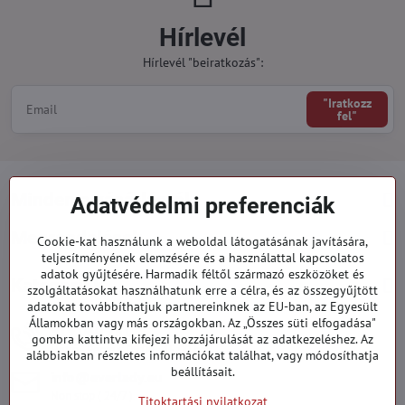
Hírlevél
Hírlevél "beiratkozás":
"Iratkozz
fel"
Minden a vásárlásról
Adatvédelmi preferenciák
Megrendelések
Cookie-kat használunk a weboldal látogatásának javítására,
teljesítményének elemzésére és a használattal kapcsolatos
adatok gyűjtésére. Harmadik féltől származó eszközöket és
Kategóriák
szolgáltatásokat használhatunk erre a célra, és az összegyűjtött
adatokat továbbíthatjuk partnereinknek az EU-ban, az Egyesült
Államokban vagy más országokban. Az „Összes süti elfogadása"
919 060 751
gombra kattintva kifejezi hozzájárulását az adatkezeléshez. Az
Hétfő - Péntek: 09:00 - 15:00 hod.
alábbiakban részletes információkat találhat, vagy módosíthatja
beállításait.
info​@everlady​.eu
Non stop ( 24/7 )
Titoktartási nyilatkozat