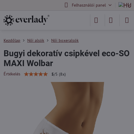
Felhasználói panel
Kezdőlap
Női alsók
Női boxeralsók
Bugyi dekoratív csipkével eco-SO
MAXI Wolbar
Értékelés
5
/
5
(
8
x)