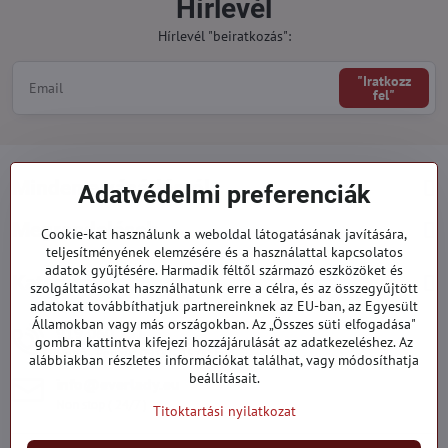
Hírlevél
Hírlevél "beiratkozás":
"Iratkozz
fel"
Minden a vásárlásról
Adatvédelmi preferenciák
Megrendelések
Cookie-kat használunk a weboldal látogatásának javítására,
teljesítményének elemzésére és a használattal kapcsolatos
adatok gyűjtésére. Harmadik féltől származó eszközöket és
Kategóriák
szolgáltatásokat használhatunk erre a célra, és az összegyűjtött
adatokat továbbíthatjuk partnereinknek az EU-ban, az Egyesült
Államokban vagy más országokban. Az „Összes süti elfogadása"
919 060 751
gombra kattintva kifejezi hozzájárulását az adatkezeléshez. Az
Hétfő - Péntek: 09:00 - 15:00 hod.
alábbiakban részletes információkat találhat, vagy módosíthatja
beállításait.
info​@everlady​.eu
Non stop ( 24/7 )
Titoktartási nyilatkozat