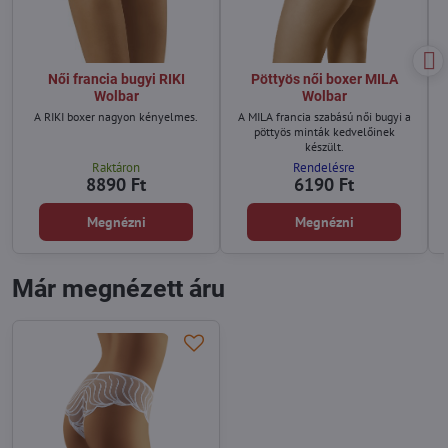
Női francia bugyi RIKI
Pöttyös női boxer MILA
Wolbar
Wolbar
A RIKI boxer nagyon kényelmes.
A MILA francia szabású női bugyi a
pöttyös minták kedvelőinek
készült.
Raktáron
Rendelésre
8890 Ft
6190 Ft
Megnézni
Megnézni
Már megnézett áru