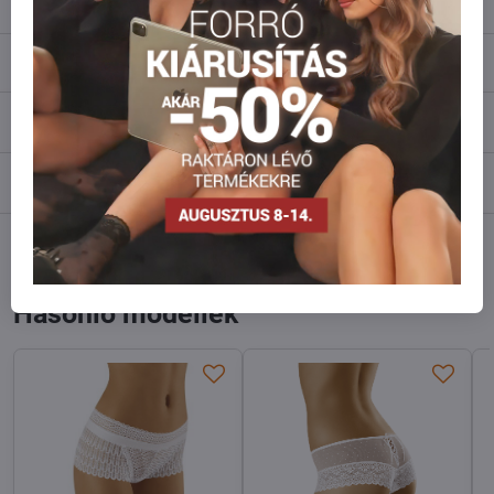
Leírás
Vélemények
0
Fórum
0
Facebook
Twitter
Bluesky
Pinterest
Reddit
LinkedIn
WhatsApp
E-
mail
Hasonló modellek