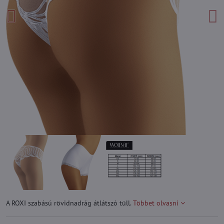
A ROXI szabású rövidnadrág átlátszó tüll.
Többet olvasni