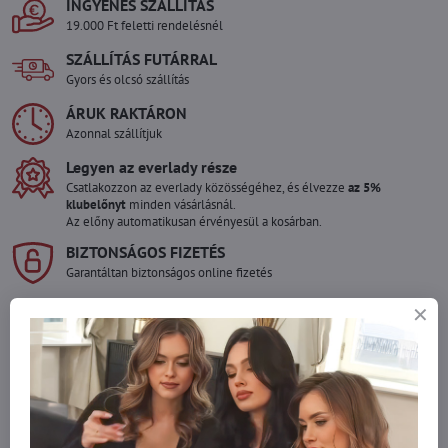
INGYENES SZÁLLÍTÁS
19.000 Ft feletti rendelésnél
SZÁLLÍTÁS FUTÁRRAL
Gyors és olcsó szállítás
ÁRUK RAKTÁRON
Azonnal szállítjuk
Legyen az everlady része
Csatlakozzon az everlady közösségéhez, és élvezze
az 5%
klubelőnyt
minden vásárlásnál.
Az előny automatikusan érvényesül a kosárban.
BIZTONSÁGOS FIZETÉS
Garantáltan biztonságos online fizetés
Szeretne több terméket rendelni mint
amennyi raktáron van?
Ne habozzon kapcsolatba lépni velünk, raktárra szállítjuk az árut!
info​@everlady​.eu