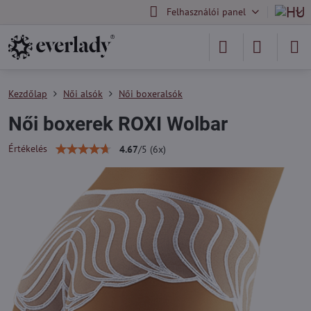
Felhasználói panel
Kezdőlap
Női alsók
Női boxeralsók
Női boxerek ROXI Wolbar
Értékelés
4.67
/
5
(
6
x)