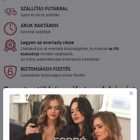
SZÁLLÍTÁS FUTÁRRAL
Gyors és olcsó szállítás
ÁRUK RAKTÁRON
Azonnal szállítjuk
Legyen az everlady része
Csatlakozzon az everlady közösségéhez, és élvezze
az 5%
klubelőnyt
minden vásárlásnál.
Az előny automatikusan érvényesül a kosárban.
BIZTONSÁGOS FIZETÉS
Garantáltan biztonságos online fizetés
Szeretne több terméket rendelni mint
amennyi raktáron van?
Ne habozzon kapcsolatba lépni velünk, raktárra szállítjuk az árut!
info​@everlady​.eu