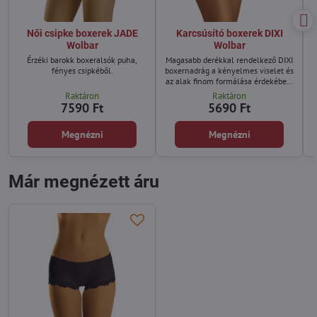
Női csipke boxerek JADE
Karcsúsító boxerek DIXI
Wolbar
Wolbar
Érzéki barokk boxeralsók puha,
Magasabb derékkal rendelkező DIXI
fényes csipkéből.
boxernadrág a kényelmes viselet és
az alak finom formálása érdekében.
A bugyi alsó szegélyét díszes csipke
Raktáron
Raktáron
díszíti.
7590 Ft
5690 Ft
Megnézni
Megnézni
Már megnézett áru