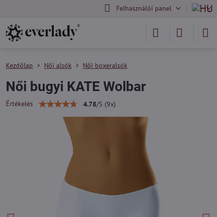
Felhasználói panel
Kezdőlap
Női alsók
Női boxeralsók
Női bugyi KATE Wolbar
Értékelés
4.78
/
5
(
9
x)