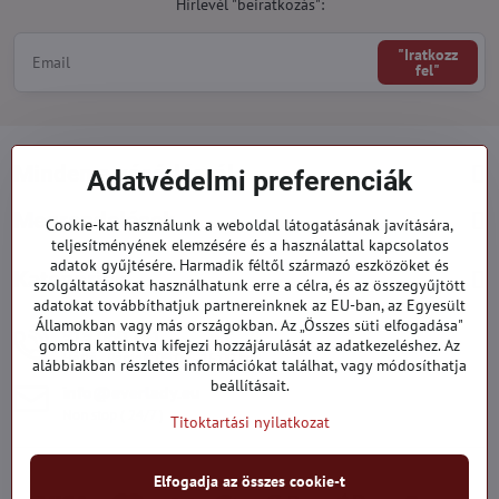
Hírlevél "beiratkozás":
"Iratkozz
fel"
Minden a vásárlásról
Adatvédelmi preferenciák
Megrendelések
Cookie-kat használunk a weboldal látogatásának javítására,
teljesítményének elemzésére és a használattal kapcsolatos
adatok gyűjtésére. Harmadik féltől származó eszközöket és
Kategóriák
szolgáltatásokat használhatunk erre a célra, és az összegyűjtött
adatokat továbbíthatjuk partnereinknek az EU-ban, az Egyesült
Államokban vagy más országokban. Az „Összes süti elfogadása"
919 060 751
gombra kattintva kifejezi hozzájárulását az adatkezeléshez. Az
Hétfő - Péntek: 09:00 - 15:00 hod.
alábbiakban részletes információkat találhat, vagy módosíthatja
beállításait.
info​@everlady​.eu
Non stop ( 24/7 )
Titoktartási nyilatkozat
Elfogadja az összes cookie-t