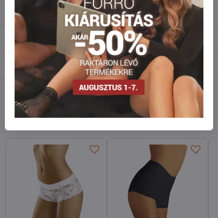
Leírás
Vélemények
0
Fórum
0
Facebook
Twitter
Bluesky
Pinterest
Reddit
LinkedIn
WhatsApp
E-
mail
Hasonló modellek