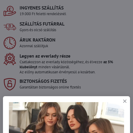
INGYENES SZÁLLÍTÁS
19.000 Ft feletti rendelésnél
SZÁLLÍTÁS FUTÁRRAL
Gyors és olcsó szállítás
ÁRUK RAKTÁRON
Azonnal szállítjuk
Legyen az everlady része
Csatlakozzon az everlady közösségéhez, és élvezze
az 5%
klubelőnyt
minden vásárlásnál.
Az előny automatikusan érvényesül a kosárban.
BIZTONSÁGOS FIZETÉS
Garantáltan biztonságos online fizetés
Szeretne több terméket rendelni mint
amennyi raktáron van?
Ne habozzon kapcsolatba lépni velünk, raktárra szállítjuk az árut!