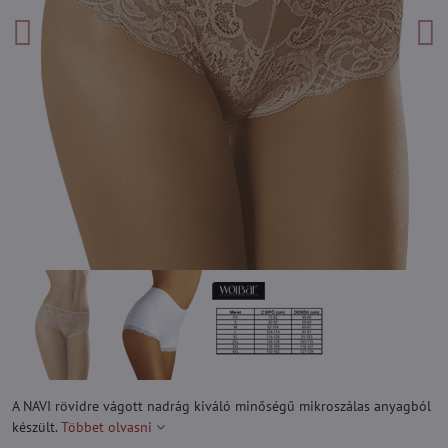
A NAVI rövidre vágott nadrág kiváló minőségű mikroszálas anyagból
készült.
Többet olvasni