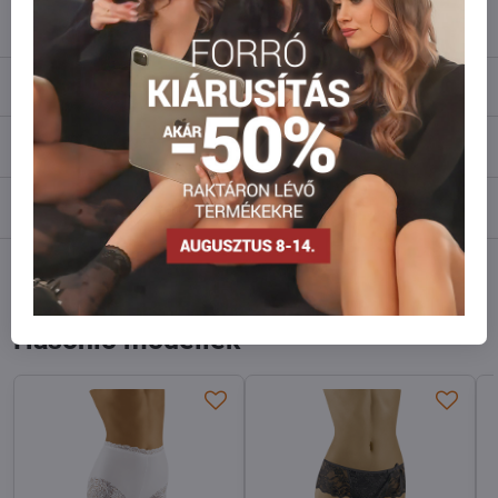
info​@everlady​.eu
Leírás
Vélemények
0
Fórum
0
Facebook
Twitter
Bluesky
Pinterest
Reddit
LinkedIn
WhatsApp
E-
mail
Hasonló modellek