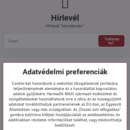
Hírlevél
Hírlevél "beiratkozás":
"Iratkozz
fel"
Minden a vásárlásról
Adatvédelmi preferenciák
Megrendelések
Cookie-kat használunk a weboldal látogatásának javítására,
teljesítményének elemzésére és a használattal kapcsolatos
adatok gyűjtésére. Harmadik féltől származó eszközöket és
Kategóriák
szolgáltatásokat használhatunk erre a célra, és az összegyűjtött
adatokat továbbíthatjuk partnereinknek az EU-ban, az Egyesült
Államokban vagy más országokban. Az „Összes süti elfogadása"
919 060 751
gombra kattintva kifejezi hozzájárulását az adatkezeléshez. Az
Hétfő - Péntek: 09:00 - 15:00 hod.
alábbiakban részletes információkat találhat, vagy módosíthatja
beállításait.
info​@everlady​.eu