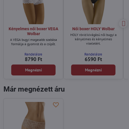
Kényelmes női boxer VEGA
Női boxer HOLY Wolbar
Wolbar
HOLY rövid kivágású női bugyi a
kényelmes és kényelmes
A VEGA bugyi magasabb szabása
viseletért.
formálja a gyomrot és a csípőt.
Rendelésre
Rendelésre
8790 Ft
6590 Ft
Megnézni
Megnézni
Már megnézett áru