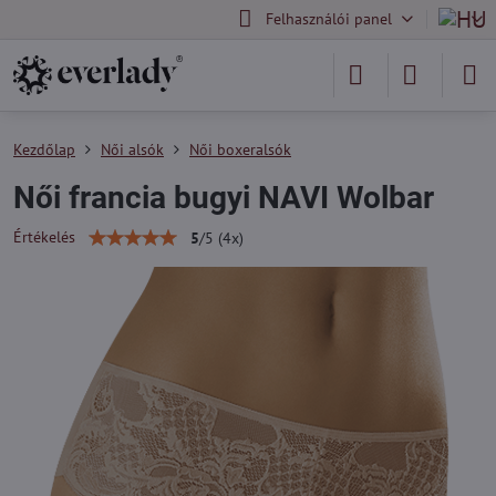
Felhasználói panel
Kezdőlap
Női alsók
Női boxeralsók
Női francia bugyi NAVI Wolbar
Értékelés
5
/
5
(
4
x)