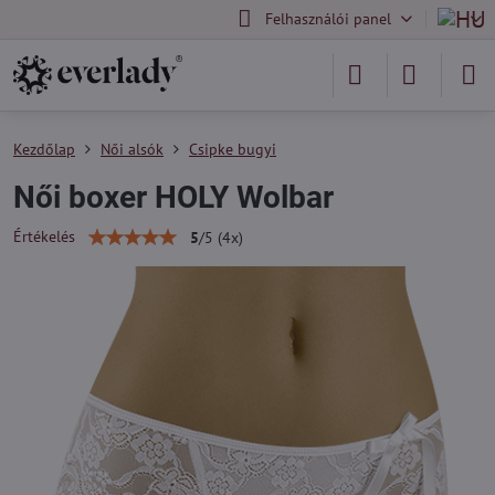
Felhasználói panel
Kezdőlap
Női alsók
Csipke bugyi
Női boxer HOLY Wolbar
Értékelés
5
/
5
(
4
x)