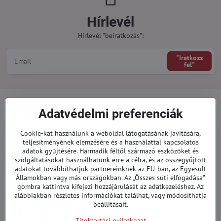
Hírlevél
Hírlevél "beiratkozás":
"Iratkozz
fel"
Minden a vásárlásról
Adatvédelmi preferenciák
Megrendelések
Cookie-kat használunk a weboldal látogatásának javítására,
teljesítményének elemzésére és a használattal kapcsolatos
adatok gyűjtésére. Harmadik féltől származó eszközöket és
Kategóriák
szolgáltatásokat használhatunk erre a célra, és az összegyűjtött
adatokat továbbíthatjuk partnereinknek az EU-ban, az Egyesült
Államokban vagy más országokban. Az „Összes süti elfogadása"
919 060 751
gombra kattintva kifejezi hozzájárulását az adatkezeléshez. Az
Hétfő - Péntek: 09:00 - 15:00 hod.
alábbiakban részletes információkat találhat, vagy módosíthatja
beállításait.
info​@everlady​.eu
Non stop ( 24/7 )
Titoktartási nyilatkozat