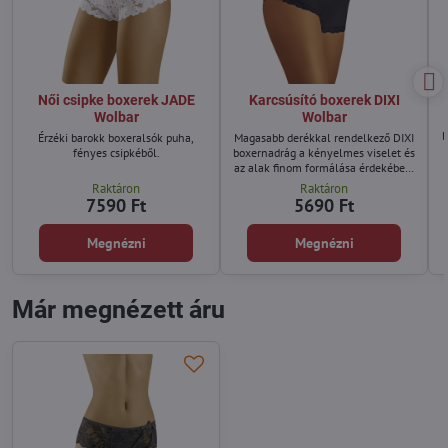
Női csipke boxerek JADE
Karcsúsító boxerek DIXI
Wolbar
Wolbar
b
Érzéki barokk boxeralsók puha,
Magasabb derékkal rendelkező DIXI
fényes csipkéből.
boxernadrág a kényelmes viselet és
az alak finom formálása érdekében.
A bugyi alsó szegélyét díszes csipke
Raktáron
Raktáron
díszíti.
7590 Ft
5690 Ft
Megnézni
Megnézni
Már megnézett áru