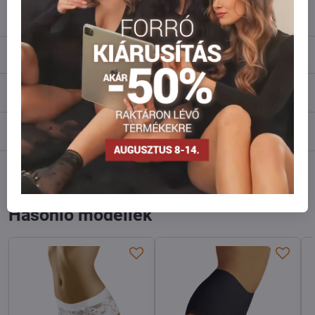
info​@everlady​.eu
Leírás
Vélemények
0
Fórum
0
Facebook
Twitter
Bluesky
Pinterest
Reddit
LinkedIn
WhatsApp
E-
mail
Hasonló modellek