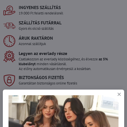
INGYENES SZÁLLÍTÁS
19.000 Ft feletti rendelésnél
SZÁLLÍTÁS FUTÁRRAL
Gyors és olcsó szállítás
ÁRUK RAKTÁRON
Azonnal szállítjuk
Legyen az everlady része
Csatlakozzon az everlady közösségéhez, és élvezze
az 5%
klubelőnyt
minden vásárlásnál.
Az előny automatikusan érvényesül a kosárban.
BIZTONSÁGOS FIZETÉS
Garantáltan biztonságos online fizetés
Szeretne több terméket rendelni mint
amennyi raktáron van?
Ne habozzon kapcsolatba lépni velünk, raktárra szállítjuk az árut!