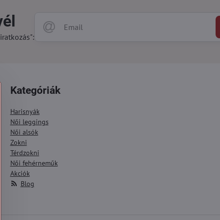
vél
iratkozás":
Kategóriák
Harisnyák
Női leggings
Női alsók
Zokni
Térdzokni
Női fehérneműk
Akciók
Blog