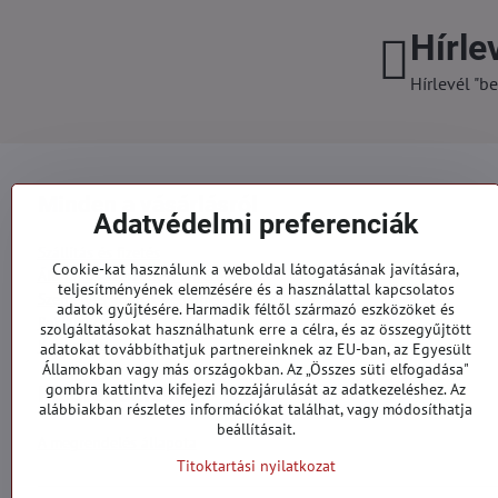
Hírle
Hírlevél "be
Minden a vásárlásról
Adatvédelmi preferenciák
Szállítás és fizetés
Cookie-kat használunk a weboldal látogatásának javítására,
Általános szerződési feltételek
teljesítményének elemzésére és a használattal kapcsolatos
Személyes adatok védelme
adatok gyűjtésére. Harmadik féltől származó eszközöket és
Reklamációs űrlap
szolgáltatásokat használhatunk erre a célra, és az összegyűjtött
Kapcsolatt
adatokat továbbíthatjuk partnereinknek az EU-ban, az Egyesült
Államokban vagy más országokban. Az „Összes süti elfogadása"
gombra kattintva kifejezi hozzájárulását az adatkezeléshez. Az
Megrendelések
alábbiakban részletes információkat találhat, vagy módosíthatja
beállításait.
A megrendelés állapota
Titoktartási nyilatkozat