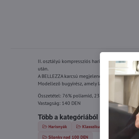
II. osztályú kompressziós harisnya 20 HGmm nyo
után.
A BELLEZZA karcsú megjelenést kölcsönöz az al
Modellező bugyirész, amely lapos has hatását k
Összetétel: 76% poliamid, 23% elasztán, 1% pol
Vastagság: 140 DEN
Több a kategóriából
Harisnyák
Klasszikus harisnya
Al
Silonky nad 100 DEN