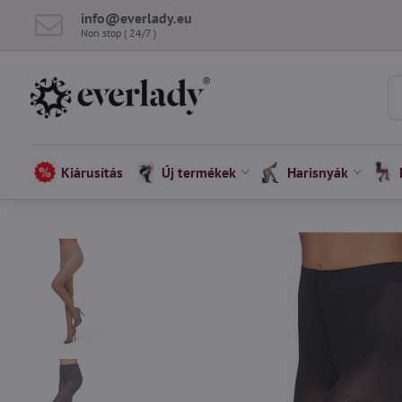
info​@everlady​.eu
Non stop ( 24/7 )
Kiárusítás
Új termékek
Harisnyák