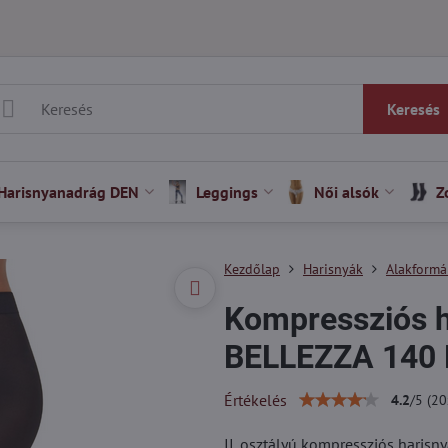
Keresés
Harisnyanadrág DEN
Leggings
Női alsók
Z
Kezdőlap
Harisnyák
Alakformá
Kompressziós 
BELLEZZA 140 
Értékelés
4.2
/
5
(
20
II. osztályú kompressziós hari