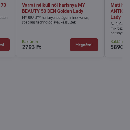
 70
Varrat nélküli női harisnya MY
Matt har
BEAUTY 50 DEN Golden Lady
ANTICEL
Lady
atlan
MY BEAUTY harisnyanadrágon nincs varrás,
speciális technológiával készültek.
Az új Golde
mikroszálas
harisnyanadr
Raktáron
Raktáron
ni
Megnézni
2793 Ft
5890 Ft