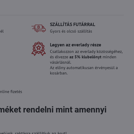
SZÁLLÍTÁS FUTÁRRAL
él
Gyors és olcsó szállítás
Legyen az everlady része
Csatlakozzon az everlady közösségéhez,
és élvezze
az 5% klubelőnyt
minden
vásárlásnál.
Az előny automatikusan érvényesül a
kosárban.
line fizetés
rméket rendelni mint amennyi
ünk, raktárra szállítjuk az árut!