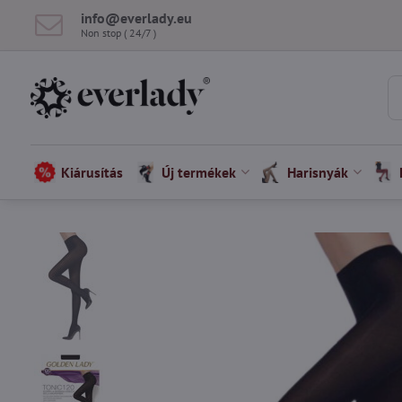
info​@everlady​.eu
Non stop ( 24/7 )
Kiárusítás
Új termékek
Harisnyák