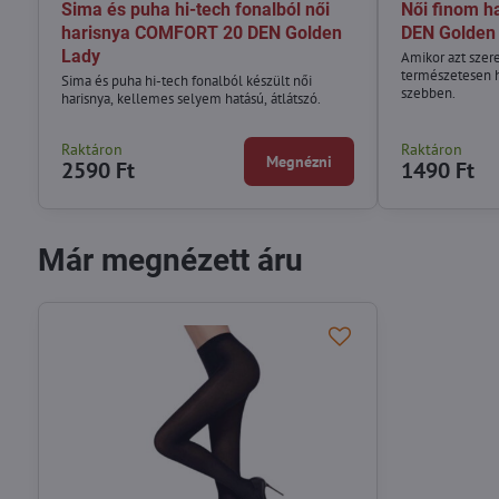
Sima és puha hi-tech fonalból női
Női finom h
harisnya COMFORT 20 DEN Golden
DEN Golden
Lady
Amikor azt szer
természetesen h
Sima és puha hi-tech fonalból készült női
szebben.
harisnya, kellemes selyem hatású, átlátszó.
Raktáron
Raktáron
Megnézni
2590 Ft
1490 Ft
Már megnézett áru