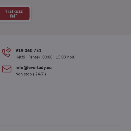
"Iratkozz
fel"
919 060 751
Hétfő - Péntek: 09:00 - 15:00 hod.
info​@everlady​.eu
Non stop ( 24/7 )