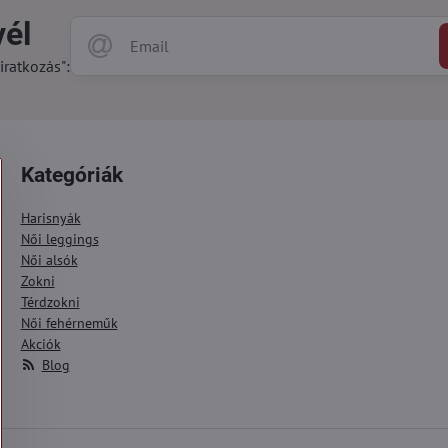
vél
iratkozás":
Kategóriák
Harisnyák
Női leggings
Női alsók
Zokni
Térdzokni
Női fehérneműk
Akciók
Blog