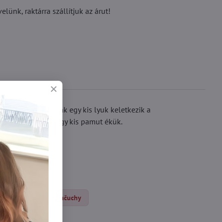
ünk, raktárra szállítjuk az árut!
 harisnyában, csak egy kis lyuk keletkezik a
 harisnyával. Van egy kis pamut ékük.
N
Klasické pančuchy