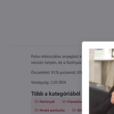
Puha mikroszálas anyagból készült, átlátszatlan
sérülés helyén, de a fűzőlyuk nem szabadul ki. 
Összetétel: 91% poliamid; 8% elasztán, 1% poli
Vastagság: 120 DEN
Több a kategóriából
Harisnyák
Klasszikus harisnya
Va
Hrubé pančuchy
Silonky nad 100 DEN