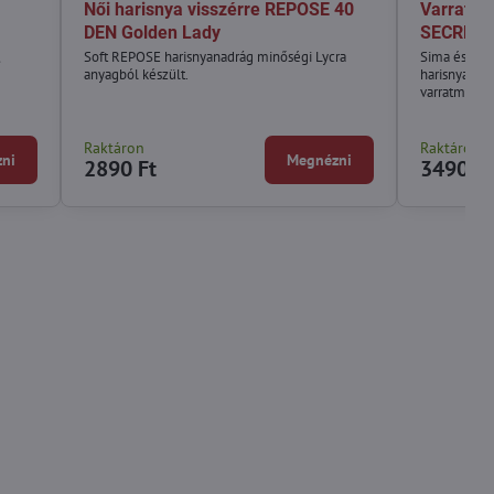
Női harisnya visszérre REPOSE 40
Varrat né
DEN Golden Lady
SECRET 4
,
Soft REPOSE harisnyanadrág minőségi Lycra
Sima és puha
anyagból készült.
harisnya, ke
varratmentes
Raktáron
Raktáron
ni
Megnézni
2890 Ft
3490 Ft