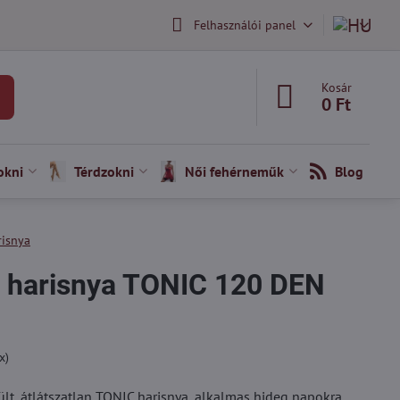
Felhasználói panel
Kosár
0 Ft
okni
Térdzokni
Női fehérneműk
Blog
risnya
an harisnya TONIC 120 DEN
x)
t, átlátszatlan TONIC harisnya, alkalmas hideg napokra.