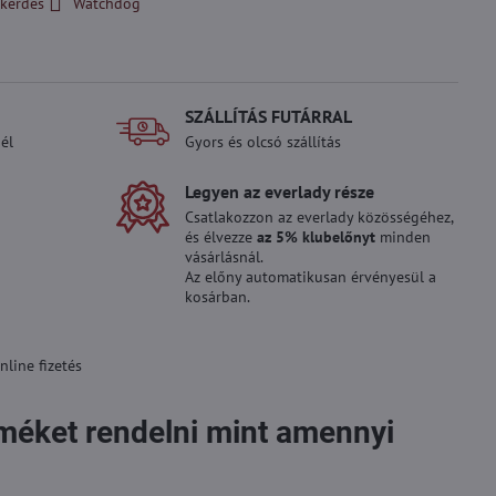
kérdés
Watchdog
SZÁLLÍTÁS FUTÁRRAL
él
Gyors és olcsó szállítás
Legyen az everlady része
Csatlakozzon az everlady közösségéhez,
és élvezze
az 5% klubelőnyt
minden
vásárlásnál.
Az előny automatikusan érvényesül a
kosárban.
line fizetés
rméket rendelni mint amennyi