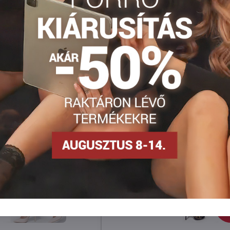
Facebook
Twitter
Bluesky
Pinterest
Reddit
LinkedIn
WhatsApp
E-
mail
KIÁRUSÍTÁS
39
3