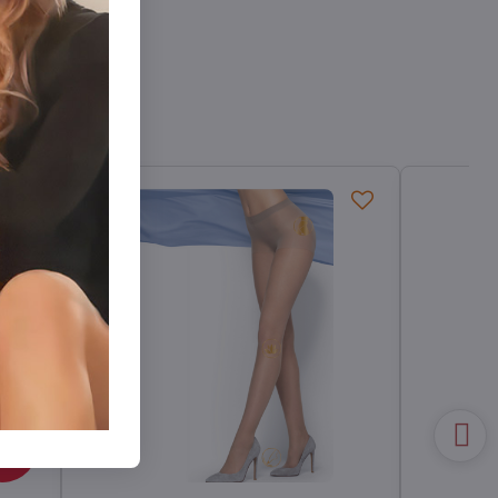
90 Ft
0%