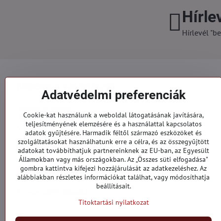
Hírle
Hírlevél "be
Minden a vásárlásról
Adatvédelmi preferenciák
Szállítás és fizetés
Cookie-kat használunk a weboldal látogatásának javítására,
Általános szerződési feltételek
teljesítményének elemzésére és a használattal kapcsolatos
Személyes adatok védelme
adatok gyűjtésére. Harmadik féltől származó eszközöket és
Reklamációs űrlap
szolgáltatásokat használhatunk erre a célra, és az összegyűjtött
Kapcsolatt
adatokat továbbíthatjuk partnereinknek az EU-ban, az Egyesült
Államokban vagy más országokban. Az „Összes süti elfogadása"
gombra kattintva kifejezi hozzájárulását az adatkezeléshez. Az
Megrendelések
alábbiakban részletes információkat találhat, vagy módosíthatja
beállításait.
A megrendelés állapota
Titoktartási nyilatkozat