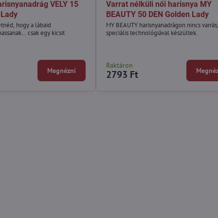
arisnyanadrág VELY 15
Varrat nélküli női harisnya MY
 Lady
BEAUTY 50 DEN Golden Lady
etnéd, hogy a lábaid
MY BEAUTY harisnyanadrágon nincs varrás
assanak… csak egy kicsit
speciális technológiával készültek.
Raktáron
Megnézni
Megnéz
2793 Ft