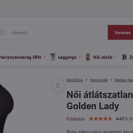
Keresés
Harisnyanadrág DEN
Leggings
Női alsók
Z
Kezdőlap
Harisnyák
Vastag ha
Női átlátszatl
Golden Lady
Értékelés
4.67
/
5
(
9
Puha mikroszálas anyagból készül