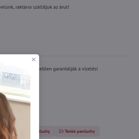
ünk, raktárra szállítjuk az árut!
varrásának köszönhetően garantálják a viselési
Klasické pančuchy
Tenké pančuchy