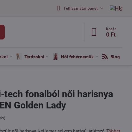
Felhasználói panel
Kosár
0 Ft
okni
Térdzokni
Női fehérneműk
Blog
-tech fonalból női harisnya
N Golden Lady
4
x)
szült női harisnya, kellemes selyem hatású, átlátszó.
Többet