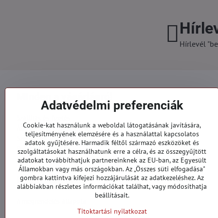
Hírle
Hírlevél "be
Minden a vásárlásról
Adatvédelmi preferenciák
Szállítás és fizetés
Cookie-kat használunk a weboldal látogatásának javítására,
Általános szerződési feltételek
teljesítményének elemzésére és a használattal kapcsolatos
Személyes adatok védelme
adatok gyűjtésére. Harmadik féltől származó eszközöket és
Reklamációs űrlap
szolgáltatásokat használhatunk erre a célra, és az összegyűjtött
Kapcsolatt
adatokat továbbíthatjuk partnereinknek az EU-ban, az Egyesült
Államokban vagy más országokban. Az „Összes süti elfogadása"
gombra kattintva kifejezi hozzájárulását az adatkezeléshez. Az
Megrendelések
alábbiakban részletes információkat találhat, vagy módosíthatja
beállításait.
A megrendelés állapota
Titoktartási nyilatkozat