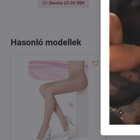
Silonky 15-20 DEN
Hasonló modellek