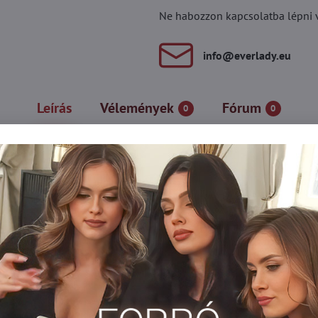
Ne habozzon kapcsolatba lépni vel
info​@everlady​.eu
Leírás
Vélemények
Fórum
0
0
nya, kellemes selyem hatású, átlátszó. A bugyi részének központi 
ztosítják a tökéletes illeszkedést.
kony harisnya
Harisnya 15-20 DEN-es
Harisnyanadrág DEN