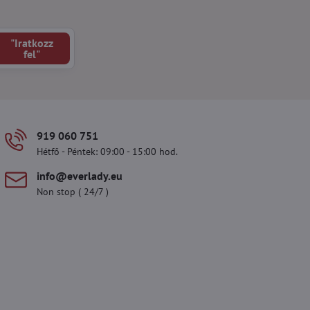
"Iratkozz
fel"
919 060 751
Hétfő - Péntek: 09:00 - 15:00 hod.
info​@everlady​.eu
Non stop ( 24/7 )