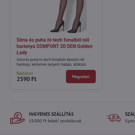
Sima és puha hi-tech fonalból női
harisnya COMFORT 20 DEN Golden
Lady
Sima és puha hi-tech fonalból készült női
harisnya, kellemes selyem hatású, átlátszó.
Raktáron
Megnézni
2590 Ft
INGYENES SZÁLLÍTÁS
SZÁ
19.000 Ft feletti rendelésnél
Gyors