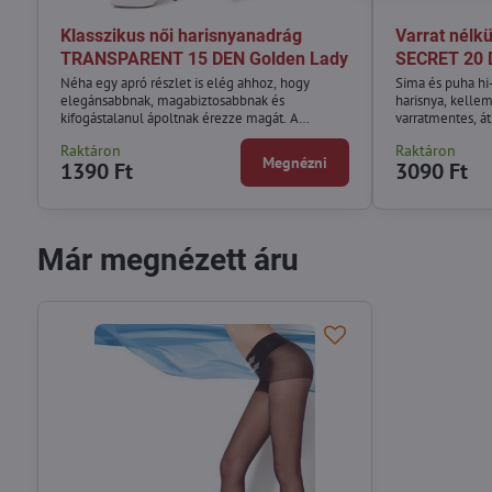
Klasszikus női harisnyanadrág
Varrat nélkü
TRANSPARENT 15 DEN Golden Lady
SECRET 20 
Néha egy apró részlet is elég ahhoz, hogy
Sima és puha hi
elegánsabbnak, magabiztosabbnak és
harisnya, kelle
kifogástalanul ápoltnak érezze magát. A
varratmentes, át
TRANSPARENT 15 DEN Golden Lady
Raktáron
Raktáron
harisnyanadrág időtlen klasszikus, amely
Megnézni
1390 Ft
3090 Ft
finoman kiemeli a lábak szépségét, és
természetesen egységes megjelenést
kölcsönöz a bőrnek.
Már megnézett áru