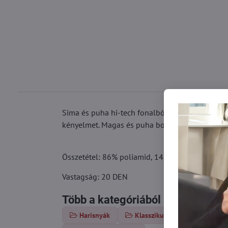
Sima és puha hi-tech fonalból készült női haris
kényelmet. Magas és puha borda varrás nélkül. Bi
Összetétel: 86% poliamid, 14% elasztán
Vastagság: 20 DEN
Több a kategóriából
Harisnyák
Klasszikus harisnya
Vé