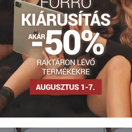
Facebook
Twitter
Bluesky
Pinterest
Reddit
LinkedIn
WhatsApp
E-
mail