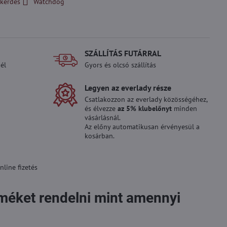
kérdés
Watchdog
SZÁLLÍTÁS FUTÁRRAL
él
Gyors és olcsó szállítás
Legyen az everlady része
Csatlakozzon az everlady közösségéhez,
és élvezze
az 5% klubelőnyt
minden
vásárlásnál.
Az előny automatikusan érvényesül a
kosárban.
line fizetés
rméket rendelni mint amennyi