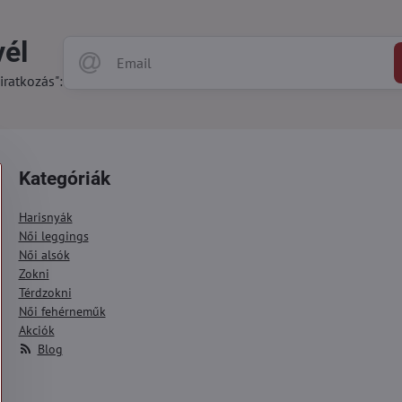
vél
iratkozás":
Kategóriák
Harisnyák
Női leggings
Női alsók
Zokni
Térdzokni
Női fehérneműk
Akciók
Blog