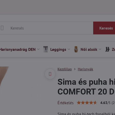
Keresés
Harisnyanadrág DEN
Leggings
Női alsók
Z
Kezdőlap
Harisnyák
Sima és puha hi
COMFORT 20 DE
Értékelés
4.63
/
5
(
2
Sima és puha hi-tech fonalból ké