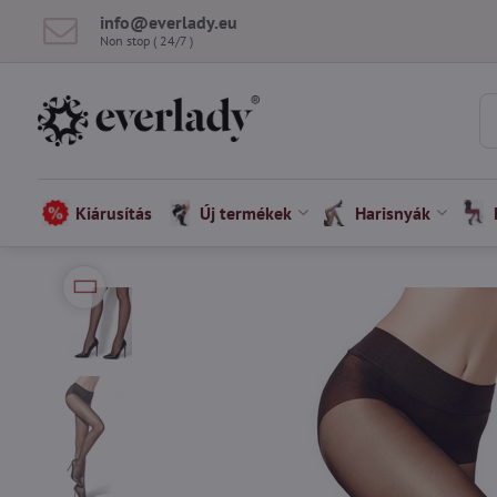
info​@everlady​.eu
Non stop ( 24/7 )
Kiárusítás
Új termékek
Harisnyák