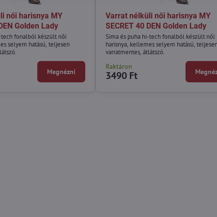
li női harisnya MY
Varrat nélküli női harisnya MY
DEN Golden Lady
SECRET 40 DEN Golden Lady
-tech fonalból készült női
Sima és puha hi-tech fonalból készült női
mes selyem hatású, teljesen
harisnya, kellemes selyem hatású, teljese
látszó.
varratmentes, átlátszó.
Raktáron
Megnézni
Megnéz
3490 Ft