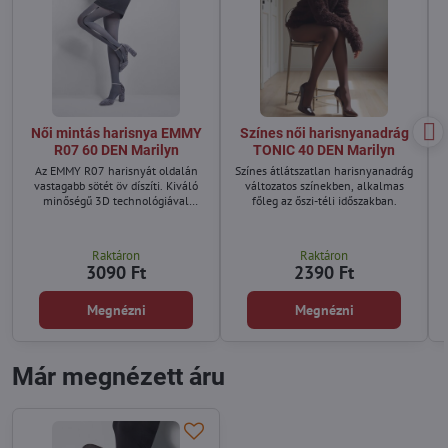
Női mintás harisnya EMMY
Színes női harisnyanadrág
R07 60 DEN Marilyn
TONIC 40 DEN Marilyn
Az EMMY R07 harisnyát oldalán
Színes átlátszatlan harisnyanadrág
vastagabb sötét öv díszíti. Kiváló
változatos színekben, alkalmas
minőségű 3D technológiával
főleg az őszi-téli időszakban.
készültek, ami puhává és tartóssá
teszi őket.
Raktáron
Raktáron
3090 Ft
2390 Ft
Megnézni
Megnézni
Már megnézett áru