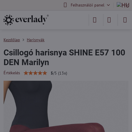
Felhasználói panel
Kezdőlap
Harisnyák
Csillogó harisnya SHINE E57 100
DEN Marilyn
Értékelés
5
/
5
(
13
x)