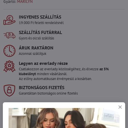
Gyártó:
MARILYN
INGYENES SZÁLLÍTÁS
19.000 Ft feletti rendelésnél
SZÁLLÍTÁS FUTÁRRAL
Gyors és olcsó szállítás
ÁRUK RAKTÁRON
Azonnal szállítjuk
Legyen az everlady része
Csatlakozzon az everlady közösségéhez, és élvezze
az 5%
klubelőnyt
minden vásárlásnál.
Az előny automatikusan érvényesül a kosárban.
BIZTONSÁGOS FIZETÉS
Garantáltan biztonságos online fizetés
Szeretne több terméket rendelni mint
amennyi raktáron van?
Ne habozzon kapcsolatba lépni velünk, raktárra szállítjuk az árut!