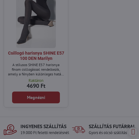
Csillogó harisnya SHINE E57
100 DEN Marilyn
A stílusos SHINE E57 harisnya
finom csillogással rendelkezik,
amely a fényben különleges hatást
kelt.
Raktáron
4690 Ft
Megnézni
INGYENES SZÁLLÍTÁS
SZÁLLÍTÁS FUTÁRRAL
19.000 Ft feletti rendelésnél
Gyors és olcsó szállítás