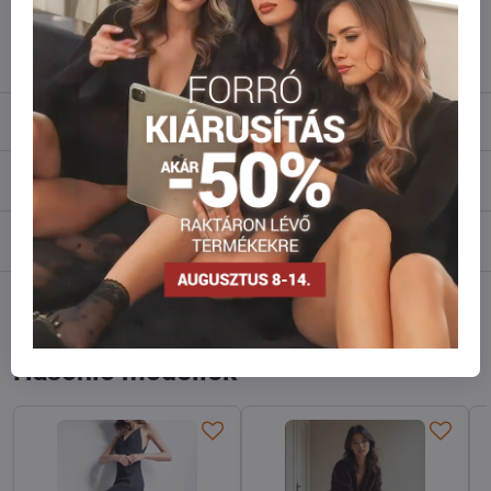
info​@everlady​.eu
Leírás
Vélemények
0
Fórum
0
Facebook
Twitter
Bluesky
Pinterest
Reddit
LinkedIn
WhatsApp
E-
mail
Hasonló modellek