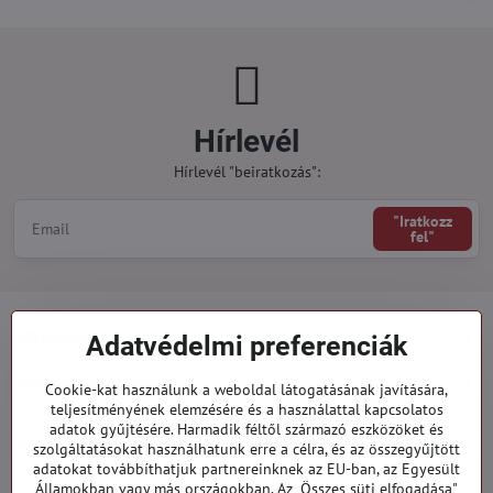
Hírlevél
Hírlevél "beiratkozás":
"Iratkozz
fel"
Minden a vásárlásról
Adatvédelmi preferenciák
Megrendelések
Cookie-kat használunk a weboldal látogatásának javítására,
teljesítményének elemzésére és a használattal kapcsolatos
adatok gyűjtésére. Harmadik féltől származó eszközöket és
Kategóriák
szolgáltatásokat használhatunk erre a célra, és az összegyűjtött
adatokat továbbíthatjuk partnereinknek az EU-ban, az Egyesült
Államokban vagy más országokban. Az „Összes süti elfogadása"