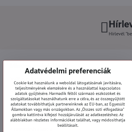
Hírle
Hírlevél "be
Minden a vásárlásról
Adatvédelmi preferenciák
Szállítás és fizetés
Cookie-kat használunk a weboldal látogatásának javítására,
Általános szerződési feltételek
teljesítményének elemzésére és a használattal kapcsolatos
Személyes adatok védelme
adatok gyűjtésére. Harmadik féltől származó eszközöket és
Reklamációs űrlap
szolgáltatásokat használhatunk erre a célra, és az összegyűjtött
Kapcsolatt
adatokat továbbíthatjuk partnereinknek az EU-ban, az Egyesült
Államokban vagy más országokban. Az „Összes süti elfogadása"
gombra kattintva kifejezi hozzájárulását az adatkezeléshez. Az
Megrendelések
alábbiakban részletes információkat találhat, vagy módosíthatja
beállításait.
A megrendelés állapota