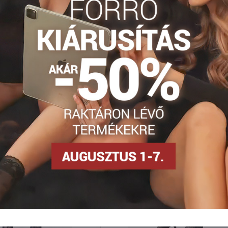
Mintás harisnya
Necc harisnya
Harisnyanadrág DEN
Facebook
Twitter
Bluesky
Pinterest
Reddit
LinkedIn
WhatsApp
E-
mail