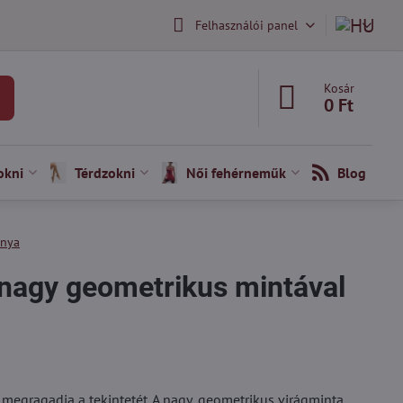
Felhasználói panel
Kosár
0 Ft
okni
Térdzokni
Női fehérneműk
Blog
snya
 nagy geometrikus mintával
megragadja a tekintetét. A nagy, geometrikus virágminta