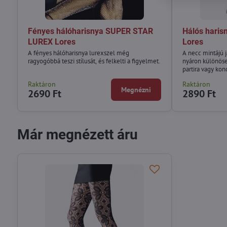
Fényes hálóharisnya SUPER STAR
Hálós haris
LUREX Lores
Lores
A fényes hálóharisnya lurexszel még
A necc mintájú 
ragyogóbbá teszi stílusát, és felkelti a figyelmet.
nyáron különöse
partira vagy kon
Raktáron
Raktáron
Megnézni
2690 Ft
2890 Ft
Már megnézett áru