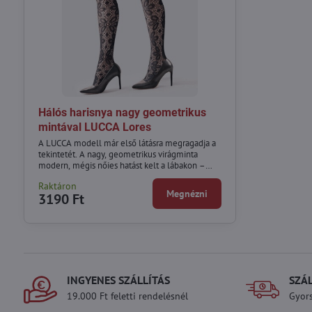
Hálós harisnya nagy geometrikus
mintával LUCCA Lores
A LUCCA modell már első látásra megragadja a
tekintetét. A nagy, geometrikus virágminta
modern, mégis nőies hatást kelt a lábakon –
tökéletes a merész, stílusos nők számára, akik
Raktáron
tudják, mit akarnak.
Megnézni
3190 Ft
INGYENES SZÁLLÍTÁS
SZÁ
19.000 Ft feletti rendelésnél
Gyors