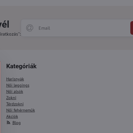
vél
iratkozás":
Kategóriák
Harisnyák
Női leggings
Női alsók
Zokni
Térdzokni
Női fehérneműk
Akciók
Blog