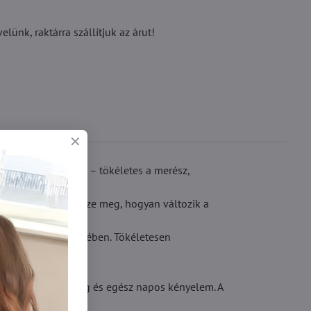
ünk, raktárra szállítjuk az árut!
ást kelt a lábakon – tökéletes a merész,
 öltözékkel, és nézze meg, hogyan változik a
örődöm rajongói körében. Tökéletesen
 választása.
jezés, olasz minőség és egész napos kényelem. A