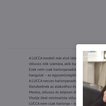
A LUCCA modell már első látásra megragadja a te
stílusos nők számára, akik tudják, mit akarnak.
Ezek nem csak harisnyanadrágok – stílusos elem
hangulat – az egyszerűségtől a divatos megjele
A LUCCA necces harisnyanadrág a szezon vitathat
illeszkednek az alakodhoz és minőségük (Made in
Merész, stílusos és teljesen divatos! A geometr
Viselje őket minimalista stílusban, és nézze me
LUCCA nem csak harisnya – ez a te kifejezésed.