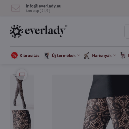
info​@everlady​.eu
Non stop ( 24/7 )
Kiárusítás
Új termékek
Harisnyák