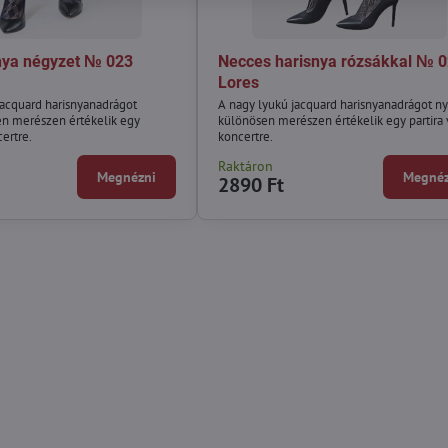
nya négyzet № 023
Necces harisnya rózsákkal № 
Lores
jacquard harisnyanadrágot
A nagy lyukú jacquard harisnyanadrágot n
n merészen értékelik egy
különösen merészen értékelik egy partira
certre.
koncertre.
Raktáron
Megnézni
Megnéz
2890 Ft