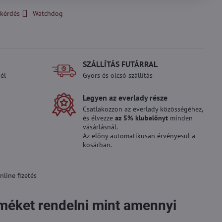
kérdés
Watchdog
SZÁLLÍTÁS FUTÁRRAL
él
Gyors és olcsó szállítás
Legyen az everlady része
Csatlakozzon az everlady közösségéhez,
és élvezze
az 5% klubelőnyt
minden
vásárlásnál.
Az előny automatikusan érvényesül a
kosárban.
line fizetés
rméket rendelni mint amennyi