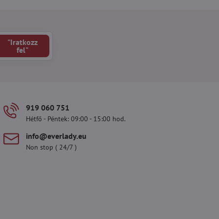
"Iratkozz
fel"
919 060 751
Hétfő - Péntek: 09:00 - 15:00 hod.
info​@everlady​.eu
Non stop ( 24/7 )