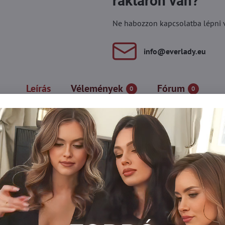
raktáron van?
Ne habozzon kapcsolatba lépni vel
info​@everlady​.eu
Leírás
Vélemények
Fórum
0
0
kintetét. A nagy, geometrikus virágminta modern, mégis nőies hat
, amely az egész megjelenést megteremti. Viselje őket klasszikus
nésig.
atlan slágere a csillogás, a fantáziadús stílus és a párizsi nemt
 Italy!) hosszú órákon át is biztosítja a kényelmet.
ikus-virágos mintájú Lores LUCCA hálóharisnya a kitűnni vágyó nők
g, hogyan változtat meg mindent egyetlen részlet. Divatos arckife