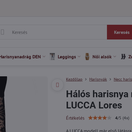
Keresés
Harisnyanadrág DEN
Leggings
Női alsók
Z
Kezdőlap
Harisnyák
Necc hari
Hálós harisnya
LUCCA Lores
Értékelés
4
/
5
(
4
x)
A LUCCA modell már első látásra 