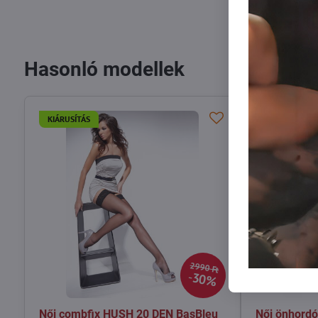
Hasonló modellek
KIÁRUSÍTÁS
KIÁRUSÍTÁS
2990 Ft
30%
Női combfix HUSH 20 DEN BasBleu
Női önhord