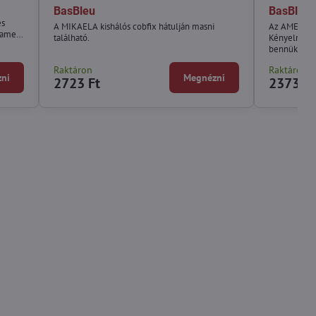
BasBleu
BasBleu
és
A MIKAELA kishálós cobfix hátulján masni
Az AMELIA c
, amely
található.
Kényelmesen
bennük. Alk
ruhával vagy
Raktáron
Raktáron
ni
Megnézni
2723 Ft
2373 Ft