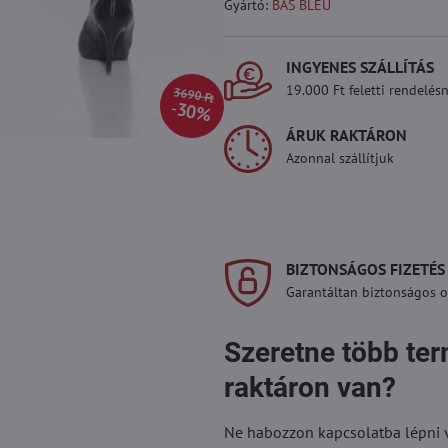
Gyártó:
BAS BLEU
INGYENES SZÁLLÍTÁS
19.000 Ft feletti rendelésn
3690 Ft
30%
ÁRUK RAKTÁRON
Azonnal szállítjuk
BIZTONSÁGOS FIZETÉS
Garantáltan biztonságos on
Szeretne több te
raktáron van?
Ne habozzon kapcsolatba lépni vel