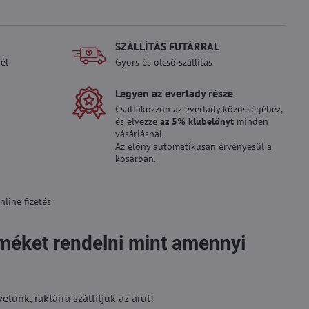
SZÁLLÍTÁS FUTÁRRAL
él
Gyors és olcsó szállítás
Legyen az everlady része
Csatlakozzon az everlady közösségéhez,
és élvezze
az 5% klubelőnyt
minden
vásárlásnál.
Az előny automatikusan érvényesül a
kosárban.
line fizetés
rméket rendelni mint amennyi
ünk, raktárra szállítjuk az árut!