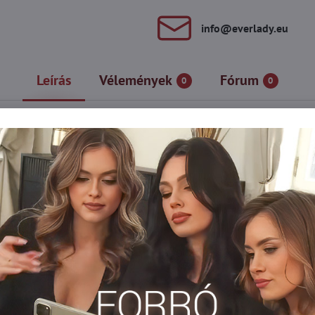
info​@everlady​.eu
Leírás
Vélemények
Fórum
0
0
l készülnek, így nagyon puhák és tartósak. Széles csipkével vann
íkok vannak, amelyek nem csúsznak le a lábszárról. A harisnya min
edvéért.
nya
Erotikus harisnya
Harisnyanadrág DEN
Akciók
y