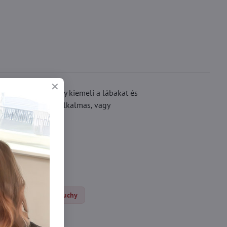
ak díszítve, amely kiemeli a lábakat és
dennapi viseletre alkalmas, vagy
Sieťované pančuchy