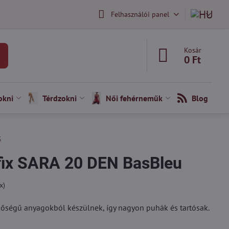
Felhasználói panel
Kosár
0 Ft
okni
Térdzokni
Női fehérneműk
Blog
k
fix SARA 20 DEN BasBleu
x)
őségű anyagokból készülnek, így nagyon puhák és tartósak.