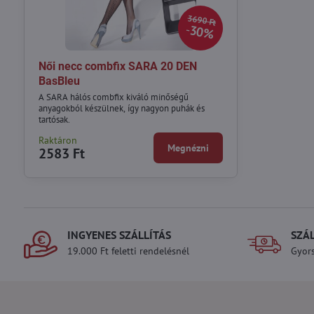
3690 Ft
30%
Női necc combfix SARA 20 DEN
BasBleu
A SARA hálós combfix kiváló minőségű
anyagokból készülnek, így nagyon puhák és
tartósak.
Raktáron
Megnézni
2583 Ft
INGYENES SZÁLLÍTÁS
SZÁ
19.000 Ft feletti rendelésnél
Gyors