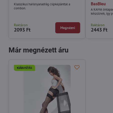
BasBleu
Klasszikus harisnyanadrág csipkepánttal a
combon.
A KAMA öntapad
készülnek, így 
Raktáron
Raktáron
Megnézni
2093 Ft
2443 Ft
Már megnézett áru
KIÁRUSÍTÁS