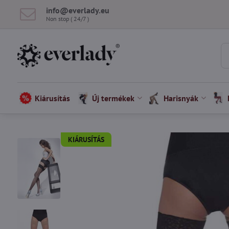
info​@everlady​.eu
Non stop ( 24/7 )
Kiárusítás
Új termékek
Harisnyák
KIÁRUSÍTÁS