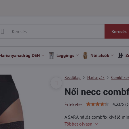
Keresés
Harisnyanadrág DEN
Leggings
Női alsók
Z
Kezdőlap
Harisnyák
Combfixe
Női necc comb
Értékelés
4.33
/
5
(
3
A SARA hálós combfix kiváló min
Többet olvasni