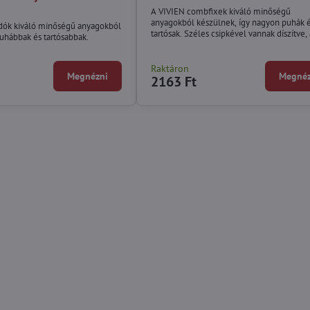
A VIVIEN combfixek kiváló minőségű
anyagokból készülnek, így nagyon puhák 
ók kiváló minőségű anyagokból
tartósak. Széles csipkével vannak díszítve
puhábbak és tartósabbak.
kiemeli a lábakat és kecsességet ad.
Raktáron
Megnézni
Megnéz
2163 Ft