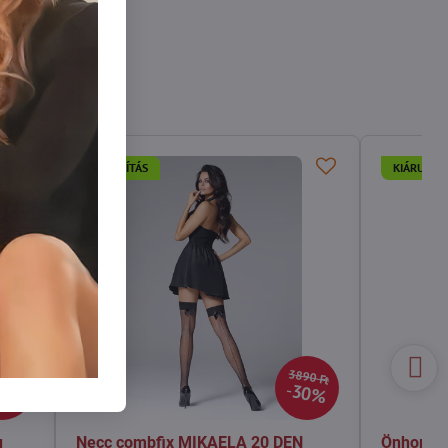
KIÁRUSÍTÁS
KIÁRUSÍTÁ
90 Ft
3890 Ft
0%
30%
u
Necc combfix MIKAELA 20 DEN
Önhordó 