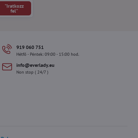
"Iratkozz
fel"
919 060 751
Hétfő - Péntek: 09:00 - 15:00 hod.
info​@everlady​.eu
Non stop ( 24/7 )