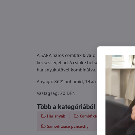
A SARA hálós combfix kiváló minőségű anyagokbó
kecsességet ad. A csipke belsejében szilikon cs
harisnyakötővel kombinálva, kedves partnere k
Anyaga: 86% poliamid, 14% elasztán
Vastagság: 20 DEN
Több a kategóriából
Harisnyák
Combfixek
Necc haris
Samodržiace pančuchy
Erotické pančuch