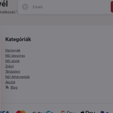
vél
iratkozás":
Kategóriák
Harisnyák
Női leggings
Női alsók
Zokni
Térdzokni
Női fehérneműk
Akciók
Blog