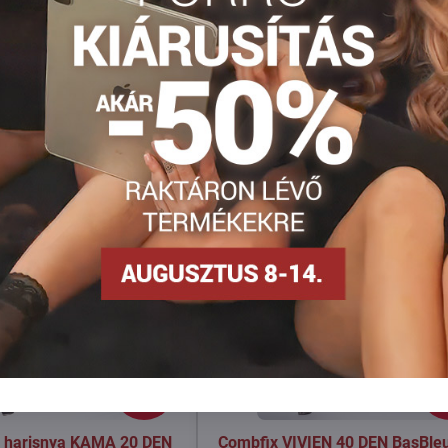
Facebook
Twitter
Bluesky
Pinterest
Reddit
LinkedIn
WhatsApp
E-
mail
KIÁRUSÍTÁS
3490 Ft
30
30%
3
ó harisnya KAMA 20 DEN
Combfix VIVIEN 40 DEN BasBle