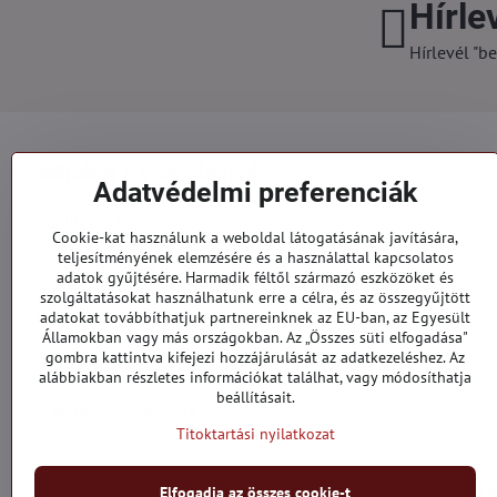
Hírle
Hírlevél "be
Minden a vásárlásról
Adatvédelmi preferenciák
Szállítás és fizetés
Cookie-kat használunk a weboldal látogatásának javítására,
Általános szerződési feltételek
teljesítményének elemzésére és a használattal kapcsolatos
Személyes adatok védelme
adatok gyűjtésére. Harmadik féltől származó eszközöket és
Reklamációs űrlap
szolgáltatásokat használhatunk erre a célra, és az összegyűjtött
Kapcsolatt
adatokat továbbíthatjuk partnereinknek az EU-ban, az Egyesült
Államokban vagy más országokban. Az „Összes süti elfogadása"
gombra kattintva kifejezi hozzájárulását az adatkezeléshez. Az
Megrendelések
alábbiakban részletes információkat találhat, vagy módosíthatja
beállításait.
A megrendelés állapota
Titoktartási nyilatkozat
Elfogadja az összes cookie-t