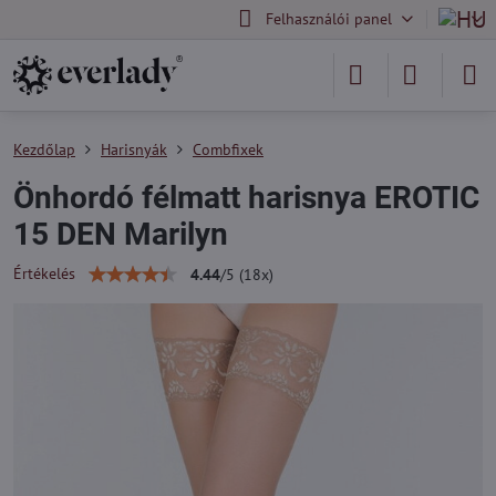
Felhasználói panel
Kezdőlap
Harisnyák
Combfixek
Önhordó félmatt harisnya EROTIC
15 DEN Marilyn
Értékelés
4.44
/
5
(
18
x)