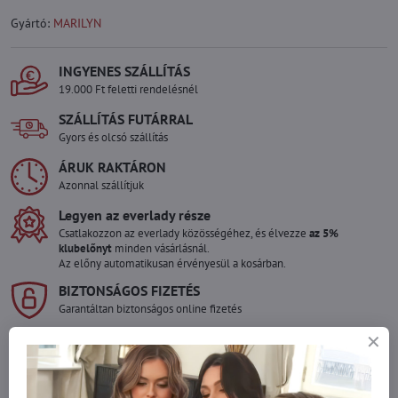
Gyártó:
MARILYN
INGYENES SZÁLLÍTÁS
19.000 Ft feletti rendelésnél
SZÁLLÍTÁS FUTÁRRAL
Gyors és olcsó szállítás
ÁRUK RAKTÁRON
Azonnal szállítjuk
Legyen az everlady része
Csatlakozzon az everlady közösségéhez, és élvezze
az 5%
klubelőnyt
minden vásárlásnál.
Az előny automatikusan érvényesül a kosárban.
BIZTONSÁGOS FIZETÉS
Garantáltan biztonságos online fizetés
Szeretne több terméket rendelni mint
amennyi raktáron van?