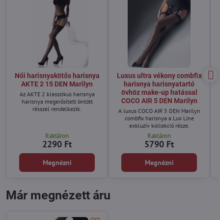
Női harisnyakötős harisnya
Luxus ultra vékony combfix
AKTE 2 15 DEN Marilyn
harisnya harisnyatartó
övhöz make-up hatással
Az AKTE 2 klasszikus harisnya
COCO AIR 5 DEN Marilyn
harisnya megerősített öntött
résszel rendelkezik.
A luxus COCO AIR 5 DEN Marilyn
combfix harisnya a Lux Line
exkluzív kollekció része.
Raktáron
Raktáron
2290 Ft
5790 Ft
Megnézni
Megnézni
Már megnézett áru