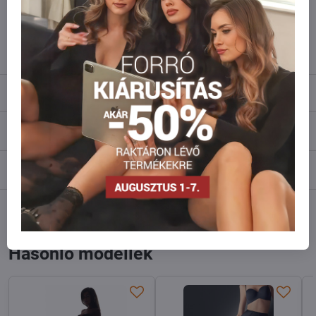
Ne habozzon kapcsolatba lépni velünk, raktárra szállítjuk az árut!
info​@everlady​.eu
Leírás
Vélemények
0
Fórum
0
Facebook
Twitter
Bluesky
Pinterest
Reddit
LinkedIn
WhatsApp
E-
mail
Hasonló modellek