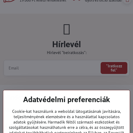
19.000 Ft feletti rendelésnél
Gyors és olcsó szállítás
Hírlevél
Hírlevél "beiratkozás":
"Iratkozz
fel"
Minden a vásárlásról
Adatvédelmi preferenciák
Megrendelések
Cookie-kat használunk a weboldal látogatásának javítására,
teljesítményének elemzésére és a használattal kapcsolatos
adatok gyűjtésére. Harmadik féltől származó eszközöket és
Kategóriák
szolgáltatásokat használhatunk erre a célra, és az összegyűjtött
adatokat továbbíthatjuk partnereinknek az EU-ban, az Egyesült