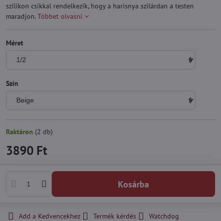
szilikon csíkkal rendelkezik, hogy a harisnya szilárdan a testen
maradjon.
Többet olvasni
Méret
Szín
Raktáron
(
2
db)
3890 Ft
Kosárba
Add a Kedvencekhez
Termék kérdés
Watchdog