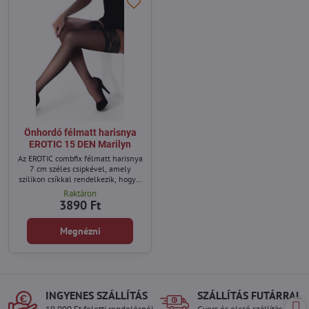
Önhordó félmatt harisnya
EROTIC 15 DEN Marilyn
Az EROTIC combfix félmatt harisnya
7 cm széles csipkével, amely
szilikon csíkkal rendelkezik, hogy a
harisnya szilárdan a testen
Raktáron
maradjon.
3890 Ft
Megnézni
INGYENES SZÁLLÍTÁS
SZÁLLÍTÁS FUTÁRRAL