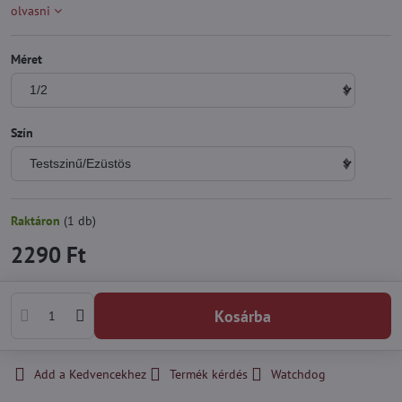
olvasni
Méret
Szín
Raktáron
(
1
db)
2290 Ft
Kosárba
Add a Kedvencekhez
Termék kérdés
Watchdog