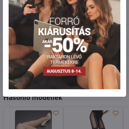
info​@everlady​.eu
Leírás
Vélemények
0
Fórum
0
Facebook
Twitter
Bluesky
Pinterest
Reddit
LinkedIn
WhatsApp
E-
mail
Hasonló modellek