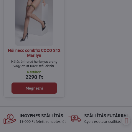
Női necc combfix COCO S12
Marilyn
Hálós önhordó harisnyát arany
vagy ezüst lurex szál díszíti.
Raktáron
2290 Ft
Megnézni
INGYENES SZÁLLÍTÁS
SZÁLLÍTÁS FUTÁRRAL
19.000 Ft feletti rendelésnél
Gyors és olcsó szállítás