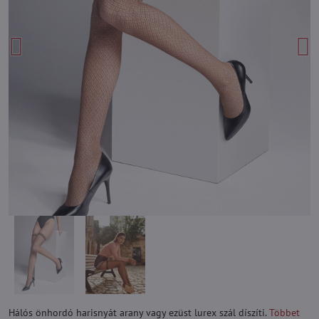
Hálós önhordó harisnyát arany vagy ezüst lurex szál díszíti.
Többet