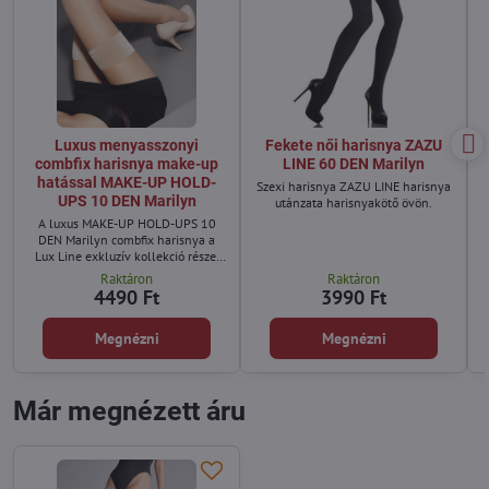
Luxus menyasszonyi
Fekete női harisnya ZAZU
combfix harisnya make-up
LINE 60 DEN Marilyn
hatással MAKE-UP HOLD-
Szexi harisnya ZAZU LINE harisnya
UPS 10 DEN Marilyn
utánzata harisnyakötő övön.
A luxus MAKE-UP HOLD-UPS 10
DEN Marilyn combfix harisnya a
Lux Line exkluzív kollekció része,
amely tökéletes választás azoknak
Raktáron
Raktáron
a nőknek, akik elegáns
4490 Ft
3990 Ft
menyasszonyi harisnyát vagy finom
combfix harisnyát keresnek
Megnézni
Megnézni
különleges alkalmakra.
Már megnézett áru