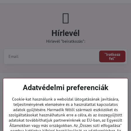
Hírlevél
Hírlevél "beiratkozás":
"Iratkozz
fel"
Minden a vásárlásról
Adatvédelmi preferenciák
Megrendelések
Cookie-kat használunk a weboldal látogatásának javítására,
teljesítményének elemzésére és a használattal kapcsolatos
adatok gyűjtésére. Harmadik féltől származó eszközöket és
Kategóriák
szolgáltatásokat használhatunk erre a célra, és az összegyűjtött
adatokat továbbíthatjuk partnereinknek az EU-ban, az Egyesült
Államokban vagy más országokban. Az „Összes süti elfogadása"
919 060 751
gombra kattintva kifejezi hozzájárulását az adatkezeléshez. Az