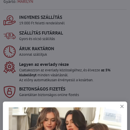
Gyártó:
MARILYN
INGYENES SZÁLLÍTÁS
19.000 Ft feletti rendelésnél
SZÁLLÍTÁS FUTÁRRAL
Gyors és olcsó szállítás
ÁRUK RAKTÁRON
Azonnal szállítjuk
Legyen az everlady része
Csatlakozzon az everlady közösségéhez, és élvezze
az 5%
klubelőnyt
minden vásárlásnál.
Az előny automatikusan érvényesül a kosárban.
BIZTONSÁGOS FIZETÉS
Garantáltan biztonságos online fizetés
Szeretne több terméket rendelni mint
amennyi raktáron van?
Ne habozzon kapcsolatba lépni velünk, raktárra szállítjuk az árut!