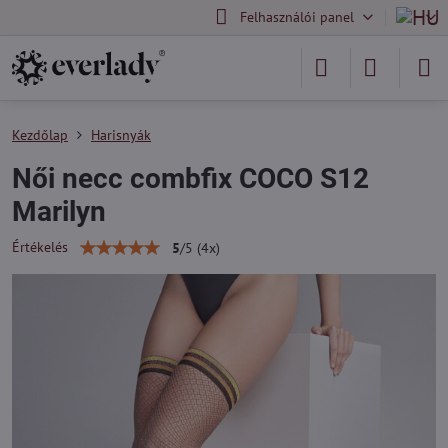
Felhasználói panel
Kezdőlap
Harisnyák
Női necc combfix COCO S12
Marilyn
Értékelés
5
/
5
(
4
x)