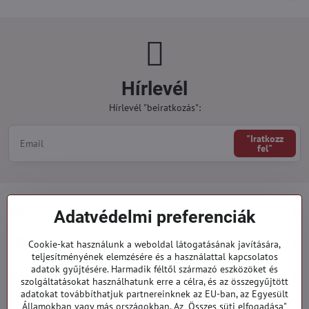
Hírlevél
Hírlevél "beiratkozás":
"Iratkozz
fel"
Minden a vásárlásról
Adatvédelmi preferenciák
Megrendelések
Cookie-kat használunk a weboldal látogatásának javítására,
teljesítményének elemzésére és a használattal kapcsolatos
adatok gyűjtésére. Harmadik féltől származó eszközöket és
Kategóriák
szolgáltatásokat használhatunk erre a célra, és az összegyűjtött
adatokat továbbíthatjuk partnereinknek az EU-ban, az Egyesült
Államokban vagy más országokban. Az „Összes süti elfogadása"