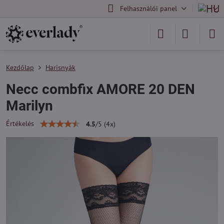
Felhasználói panel
Kezdőlap
Harisnyák
Necc combfix AMORE 20 DEN
Marilyn
Értékelés
4.5
/
5
(
4
x)