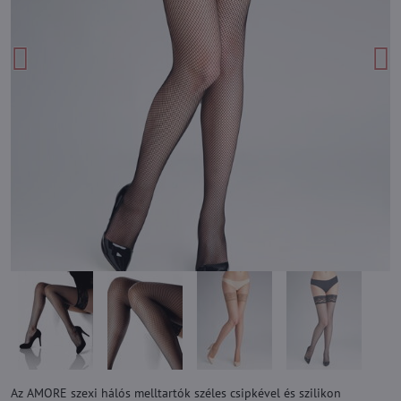
Az AMORE szexi hálós melltartók széles csipkével és szilikon