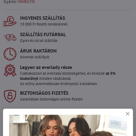
Gyártó:
MARILYN
INGYENES SZÁLLÍTÁS
19.000 Ft feletti rendelésnél
SZÁLLÍTÁS FUTÁRRAL
Gyors és olcsó szállítás
ÁRUK RAKTÁRON
Azonnal szállítjuk
Legyen az everlady része
Csatlakozzon az everlady közösségéhez, és élvezze
az 5%
klubelőnyt
minden vásárlásnál.
Az előny automatikusan érvényesül a kosárban.
BIZTONSÁGOS FIZETÉS
Garantáltan biztonságos online fizetés
Szeretne több terméket rendelni mint
amennyi raktáron van?
Ne habozzon kapcsolatba lépni velünk, raktárra szállítjuk az árut!