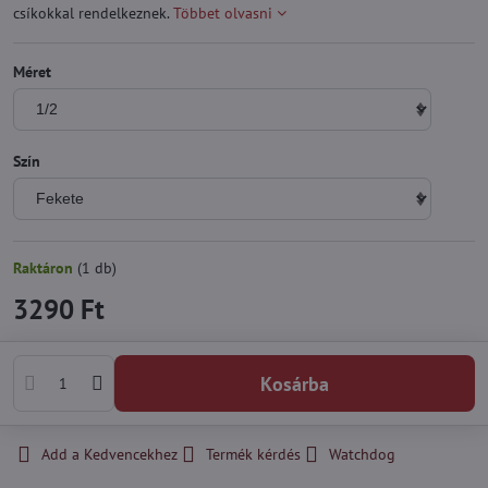
csíkokkal rendelkeznek.
Többet olvasni
Méret
Szín
Raktáron
(
1
db)
3290 Ft
Kosárba
Add a Kedvencekhez
Termék kérdés
Watchdog