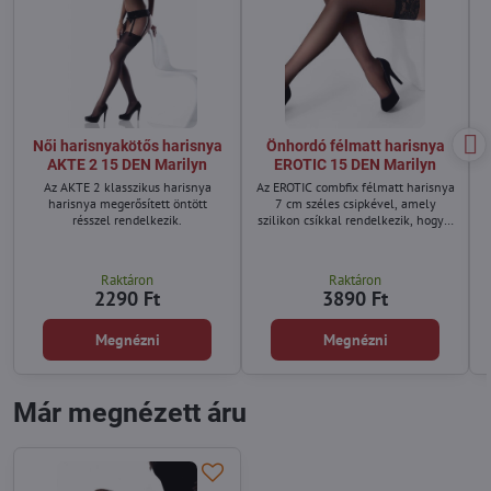
Női harisnyakötős harisnya
Önhordó félmatt harisnya
AKTE 2 15 DEN Marilyn
EROTIC 15 DEN Marilyn
Az AKTE 2 klasszikus harisnya
Az EROTIC combfix félmatt harisnya
harisnya megerősített öntött
7 cm széles csipkével, amely
résszel rendelkezik.
szilikon csíkkal rendelkezik, hogy a
harisnya szilárdan a testen
maradjon.
Raktáron
Raktáron
2290 Ft
3890 Ft
m
Megnézni
Megnézni
Már megnézett áru