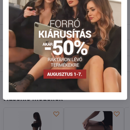
info​@everlady​.eu
Leírás
Vélemények
0
Fórum
0
Facebook
Twitter
Bluesky
Pinterest
Reddit
LinkedIn
WhatsApp
E-
mail
Hasonló modellek