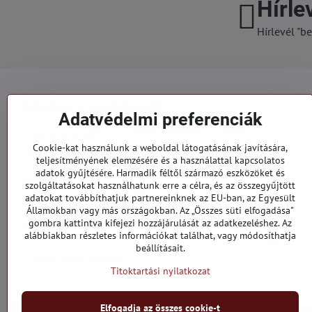
Hírle
Hírlevél "be
Minden a vásárlásról
Adatvédelmi preferenciák
Szállítás és fizetés
Cookie-kat használunk a weboldal látogatásának javítására,
Általános szerződési feltételek
teljesítményének elemzésére és a használattal kapcsolatos
Személyes adatok védelme
adatok gyűjtésére. Harmadik féltől származó eszközöket és
Reklamációs űrlap
szolgáltatásokat használhatunk erre a célra, és az összegyűjtött
Kapcsolatt
adatokat továbbíthatjuk partnereinknek az EU-ban, az Egyesült
Államokban vagy más országokban. Az „Összes süti elfogadása"
gombra kattintva kifejezi hozzájárulását az adatkezeléshez. Az
Megrendelések
alábbiakban részletes információkat találhat, vagy módosíthatja
beállításait.
A megrendelés állapota
Titoktartási nyilatkozat
Elfogadja az összes cookie-t