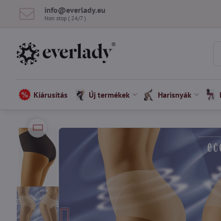
info​@everlady​.eu
Non stop ( 24/7 )
Kiárusítás
Új termékek
Harisnyák