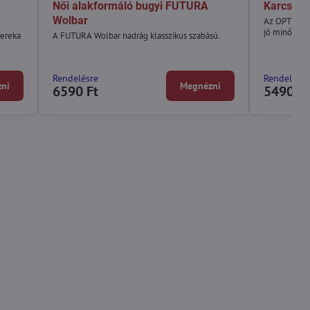
Női alakformáló bugyi FUTURA
Karcsúsí
Wolbar
Az OPTIMA s
jó minőségű
ereka
A FUTURA Wolbar nadrág klasszikus szabású.
Rendelésre
Rendelésre
ni
Megnézni
6590 Ft
5490 Ft