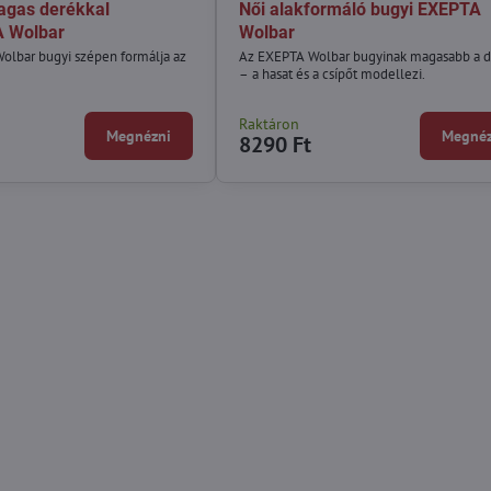
agas derékkal
Női alakformáló bugyi EXEPTA
 Wolbar
Wolbar
lbar bugyi szépen formálja az
Az EXEPTA Wolbar bugyinak magasabb a d
– a hasat és a csípőt modellezi.
Raktáron
Megnézni
Megnéz
8290 Ft