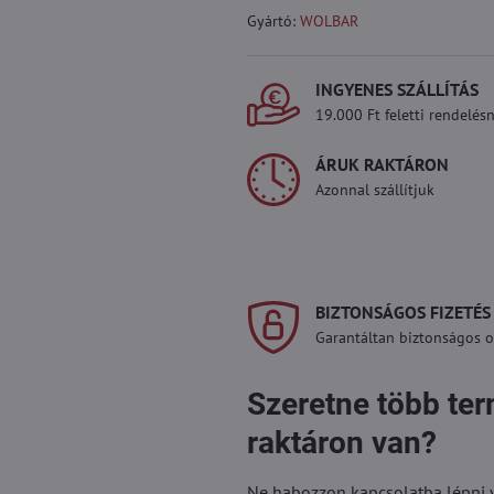
Gyártó:
WOLBAR
INGYENES SZÁLLÍTÁS
19.000 Ft feletti rendelésn
ÁRUK RAKTÁRON
Azonnal szállítjuk
BIZTONSÁGOS FIZETÉS
Garantáltan biztonságos on
Szeretne több te
raktáron van?
Ne habozzon kapcsolatba lépni vel