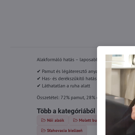
Alakformáló hatás – laposabb has, karcsúbb der
✔ Pamut és légáteresztő anyag
✔ Has- és derékszűkítő hatás
✔ Láthatatlan a ruha alatt
Összetétel: 72% pamut, 28% elasztán
Több a kategóriából
Női alsók
Molett bugyi xl/xxl
Nő
Sťahovacia bielizeň