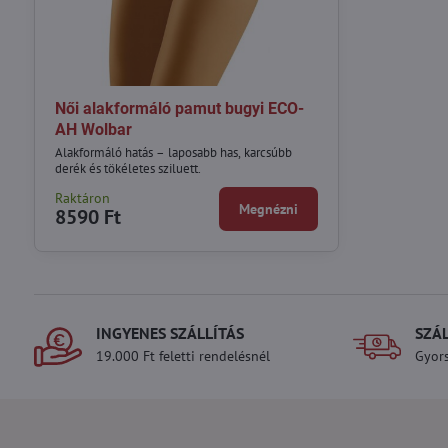
Női alakformáló pamut bugyi ECO-
AH Wolbar
Alakformáló hatás – laposabb has, karcsúbb
derék és tökéletes sziluett.
Raktáron
Megnézni
8590 Ft
INGYENES SZÁLLÍTÁS
SZÁ
19.000 Ft feletti rendelésnél
Gyors