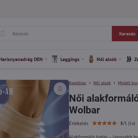
Keresés
Harisnyanadrág DEN
Leggings
Női alsók
Z
Kezdőlap
Női alsók
Molett bug
Női alakformál
Wolbar
Értékelés
5
/
5
(
1
x)
Alakformáló hatás – laposabb has