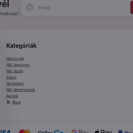
vél
iratkozás":
Kategóriák
Harisnyák
Női leggings
Női alsók
Zokni
Térdzokni
Női fehérneműk
Akciók
Blog