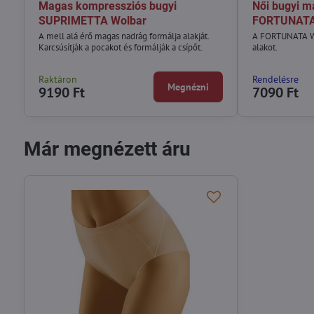
Magas kompressziós bugyi
Női bugyi m
SUPRIMETTA Wolbar
FORTUNATA
A mell alá érő magas nadrág formálja alakját.
A FORTUNATA Wo
Karcsúsítják a pocakot és formálják a csípőt.
alakot.
Raktáron
Rendelésre
Megnézni
9190 Ft
7090 Ft
Már megnézett áru