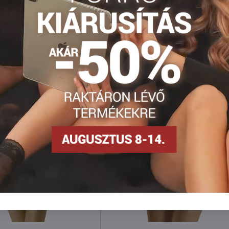
Facebook
Twitter
Bluesky
Pinterest
Reddit
LinkedIn
WhatsApp
E-
mail