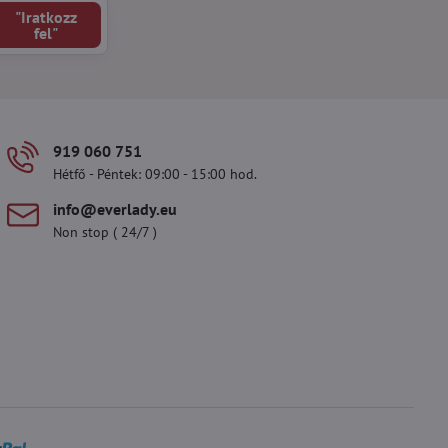
"Iratkozz
fel"
919 060 751
Hétfő - Péntek: 09:00 - 15:00 hod.
info​@everlady​.eu
Non stop ( 24/7 )