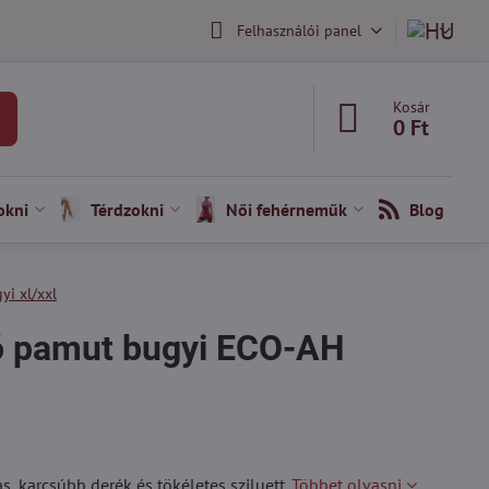
Felhasználói panel
Kosár
0 Ft
okni
Térdzokni
Női fehérneműk
Blog
yi xl/xxl
ó pamut bugyi ECO-AH
, karcsúbb derék és tökéletes sziluett.
Többet olvasni