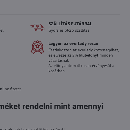
SZÁLLÍTÁS FUTÁRRAL
él
Gyors és olcsó szállítás
Legyen az everlady része
Csatlakozzon az everlady közösségéhez,
és élvezze
az 5% klubelőnyt
minden
vásárlásnál.
Az előny automatikusan érvényesül a
kosárban.
line fizetés
rméket rendelni mint amennyi
ünk, raktárra szállítjuk az árut!