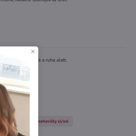
érnemű nem látszik a ruha alatt.
/xxl
Plus size nohavičky xl/xxl