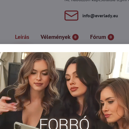
info​@everlady​.eu
Leírás
Vélemények
Fórum
0
0
ék és tökéletes sziluett. A lapos szegélyeknek köszönhetően a feh
i fehérneműk
Alakformáló női alsók
Plus size nohavičky xl