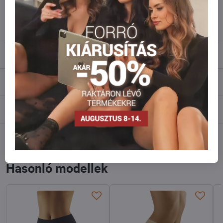
info​@everlady​.eu
Leírás
Vélemények
0
Fórum
0
Facebook
Twitter
Bluesky
Pinterest
Reddit
LinkedIn
WhatsApp
E-
mail
Hasonló modellek