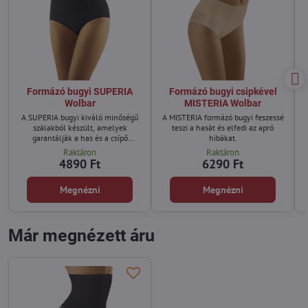
Formázó bugyi SUPERIA
Formázó bugyi csipkével
Wolbar
MISTERIA Wolbar
A SUPERIA bugyi kiváló minőségű
A MISTERIA formázó bugyi feszessé
szálakból készült, amelyek
teszi a hasát és elfedi az apró
garantálják a has és a csípő
hibákat.
tökéletes karcsúsítását.
Raktáron
Raktáron
4890 Ft
6290 Ft
Megnézni
Megnézni
Már megnézett áru