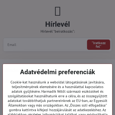
Hírlevél
Hírlevél "beiratkozás":
"Iratkozz
fel"
Minden a vásárlásról
Adatvédelmi preferenciák
Megrendelések
Cookie-kat használunk a weboldal látogatásának javítására,
teljesítményének elemzésére és a használattal kapcsolatos
adatok gyűjtésére. Harmadik féltől származó eszközöket és
Kategóriák
szolgáltatásokat használhatunk erre a célra, és az összegyűjtött
adatokat továbbíthatjuk partnereinknek az EU-ban, az Egyesült
Államokban vagy más országokban. Az „Összes süti elfogadása"
919 060 751
gombra kattintva kifejezi hozzájárulását az adatkezeléshez. Az
Hétfő - Péntek: 09:00 - 15:00 hod.
alábbiakban részletes információkat találhat, vagy módosíthatja