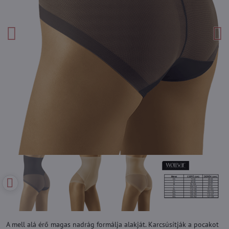
A mell alá érő magas nadrág formálja alakját. Karcsúsítják a pocakot