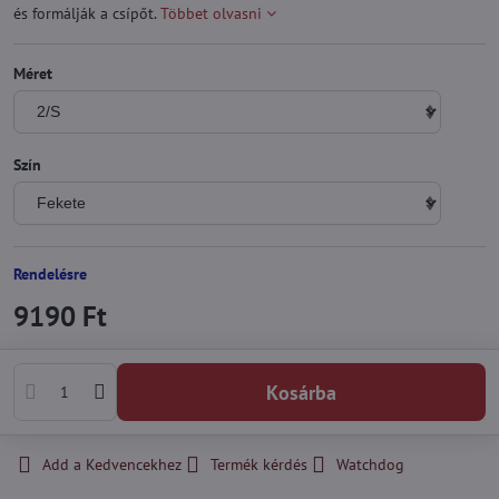
és formálják a csípőt.
Többet olvasni
Méret
Szín
Rendelésre
9190 Ft
Kosárba
Add a Kedvencekhez
Termék kérdés
Watchdog