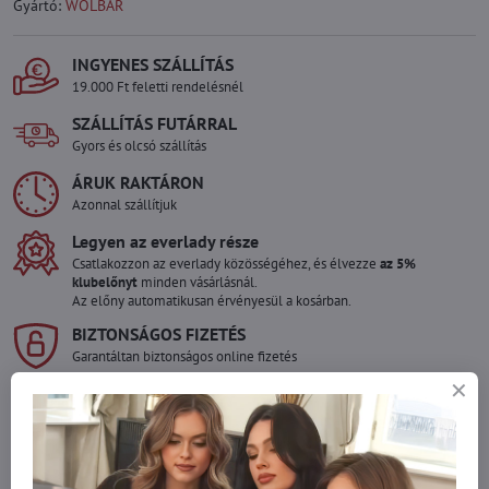
Gyártó:
WOLBAR
INGYENES SZÁLLÍTÁS
19.000 Ft feletti rendelésnél
SZÁLLÍTÁS FUTÁRRAL
Gyors és olcsó szállítás
ÁRUK RAKTÁRON
Azonnal szállítjuk
Legyen az everlady része
Csatlakozzon az everlady közösségéhez, és élvezze
az 5%
klubelőnyt
minden vásárlásnál.
Az előny automatikusan érvényesül a kosárban.
BIZTONSÁGOS FIZETÉS
Garantáltan biztonságos online fizetés
Szeretne több terméket rendelni mint
amennyi raktáron van?
Ne habozzon kapcsolatba lépni velünk, raktárra szállítjuk az árut!