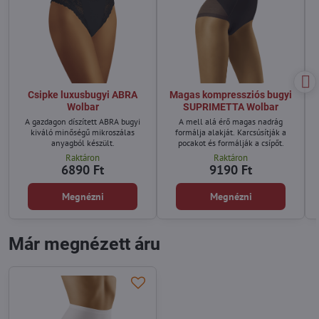
Csipke luxusbugyi ABRA
Magas kompressziós bugyi
Wolbar
SUPRIMETTA Wolbar
A gazdagon díszített ABRA bugyi
A mell alá érő magas nadrág
kiváló minőségű mikroszálas
formálja alakját. Karcsúsítják a
anyagból készült.
pocakot és formálják a csípőt.
Raktáron
Raktáron
6890 Ft
9190 Ft
Megnézni
Megnézni
Már megnézett áru