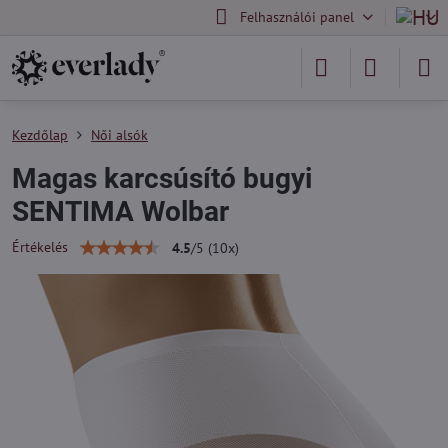
Felhasználói panel
Kezdőlap
Női alsók
Magas karcsúsító bugyi
SENTIMA Wolbar
Értékelés
4.5
/
5
(
10
x)