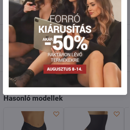
info​@everlady​.eu
Leírás
Vélemények
0
Fórum
0
Facebook
Twitter
Bluesky
Pinterest
Reddit
LinkedIn
WhatsApp
E-
mail
Hasonló modellek