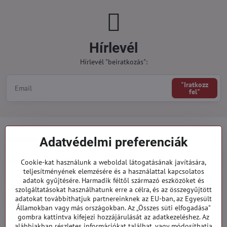
Hírlevél
Hírlevél "beiratkozás":
"Iratkozz
fel"
Minden a vásárlásról
Adatvédelmi preferenciák
Megrendelések
Cookie-kat használunk a weboldal látogatásának javítására,
teljesítményének elemzésére és a használattal kapcsolatos
adatok gyűjtésére. Harmadik féltől származó eszközöket és
Kategóriák
szolgáltatásokat használhatunk erre a célra, és az összegyűjtött
adatokat továbbíthatjuk partnereinknek az EU-ban, az Egyesült
Államokban vagy más országokban. Az „Összes süti elfogadása"
919 060 751
gombra kattintva kifejezi hozzájárulását az adatkezeléshez. Az
Hétfő - Péntek: 09:00 - 15:00 hod.
alábbiakban részletes információkat találhat, vagy módosíthatja