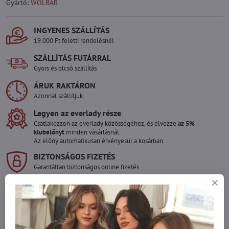
Gyártó:
WOLBAR
INGYENES SZÁLLÍTÁS
19.000 Ft feletti rendelésnél
SZÁLLÍTÁS FUTÁRRAL
Gyors és olcsó szállítás
ÁRUK RAKTÁRON
Azonnal szállítjuk
Legyen az everlady része
Csatlakozzon az everlady közösségéhez, és élvezze
az 5%
klubelőnyt
minden vásárlásnál.
Az előny automatikusan érvényesül a kosárban.
BIZTONSÁGOS FIZETÉS
Garantáltan biztonságos online fizetés
Szeretne több terméket rendelni mint
amennyi raktáron van?
Ne habozzon kapcsolatba lépni velünk, raktárra szállítjuk az árut!