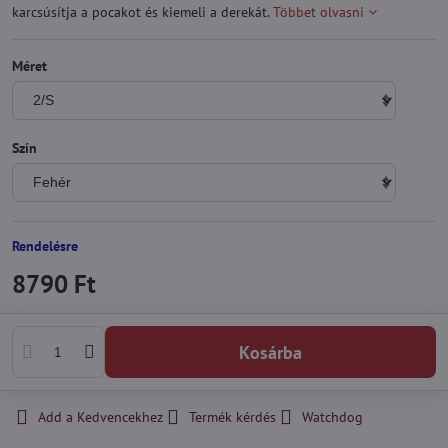
karcsúsítja a pocakot és kiemeli a derekát.
Többet olvasni
Méret
Szín
Rendelésre
8790 Ft
Kosárba
Add a Kedvencekhez
Termék kérdés
Watchdog