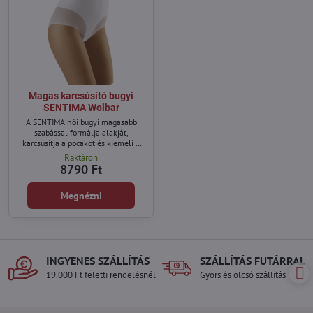
Magas karcsúsító bugyi
SENTIMA Wolbar
A SENTIMA női bugyi magasabb
szabással formálja alakját,
karcsúsítja a pocakot és kiemeli a
derekát.
Raktáron
8790 Ft
Megnézni
INGYENES SZÁLLÍTÁS
SZÁLLÍTÁS FUTÁRRAL
19.000 Ft feletti rendelésnél
Gyors és olcsó szállítás