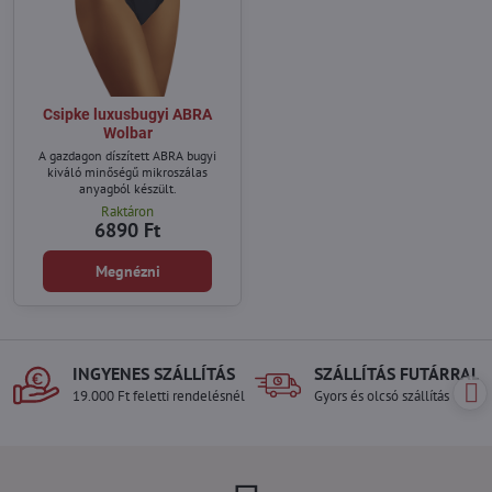
Csipke luxusbugyi ABRA
Wolbar
A gazdagon díszített ABRA bugyi
kiváló minőségű mikroszálas
anyagból készült.
Raktáron
6890 Ft
Megnézni
INGYENES SZÁLLÍTÁS
SZÁLLÍTÁS FUTÁRRAL
19.000 Ft feletti rendelésnél
Gyors és olcsó szállítás