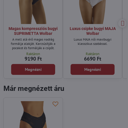
Magas kompressziós bugyi
Luxus csipke bugyi MAJA
SUPRIMETTA Wolbar
Wolbar
A mell alá érő magas nadrág
Luxus MAJA női maxibugyi
S
formálja alakját. Karcsúsítják a
klasszikus szabással.
pocakot és formálják a csípőt.
Raktáron
Raktáron
9190 Ft
6690 Ft
Megnézni
Megnézni
Már megnézett áru