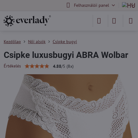
Felhasználói panel
Kezdőlap
Női alsók
Csipke bugyi
Csipke luxusbugyi ABRA Wolbar
Értékelés
4.88
/
5
(
8
x)