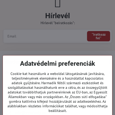
Hírlevél
Hírlevél "beiratkozás":
"Iratkozz
fel"
Minden a vásárlásról
Adatvédelmi preferenciák
Megrendelések
Cookie-kat használunk a weboldal látogatásának javítására,
teljesítményének elemzésére és a használattal kapcsolatos
adatok gyűjtésére. Harmadik féltől származó eszközöket és
Kategóriák
szolgáltatásokat használhatunk erre a célra, és az összegyűjtött
adatokat továbbíthatjuk partnereinknek az EU-ban, az Egyesült
Államokban vagy más országokban. Az „Összes süti elfogadása"
919 060 751
gombra kattintva kifejezi hozzájárulását az adatkezeléshez. Az
Hétfő - Péntek: 09:00 - 15:00 hod.
alábbiakban részletes információkat találhat, vagy módosíthatja
beállításait.
info​@everlady​.eu