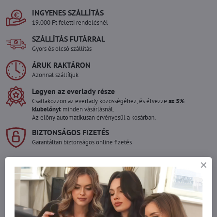
INGYENES SZÁLLÍTÁS
19.000 Ft feletti rendelésnél
SZÁLLÍTÁS FUTÁRRAL
Gyors és olcsó szállítás
ÁRUK RAKTÁRON
Azonnal szállítjuk
Legyen az everlady része
Csatlakozzon az everlady közösségéhez, és élvezze
az 5%
klubelőnyt
minden vásárlásnál.
Az előny automatikusan érvényesül a kosárban.
BIZTONSÁGOS FIZETÉS
Garantáltan biztonságos online fizetés
Szeretne több terméket rendelni mint
amennyi raktáron van?
Ne habozzon kapcsolatba lépni velünk, raktárra szállítjuk az árut!