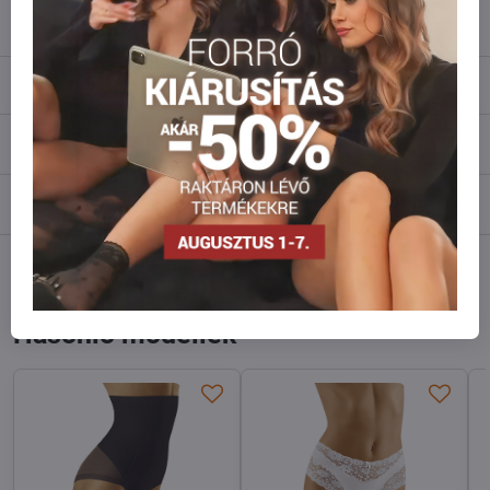
info​@everlady​.eu
Leírás
Vélemények
0
Fórum
0
Facebook
Twitter
Bluesky
Pinterest
Reddit
LinkedIn
WhatsApp
E-
mail
Hasonló modellek