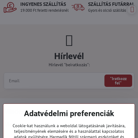
INGYENES SZÁLLÍTÁS
SZÁLLÍTÁS FUTÁRRAL
19.000 Ft feletti rendelésnél
Gyors és olcsó szállítás
Hírlevél
Hírlevél "beiratkozás":
"Iratkozz
fel"
Minden a vásárlásról
Adatvédelmi preferenciák
Megrendelések
Cookie-kat használunk a weboldal látogatásának javítására,
teljesítményének elemzésére és a használattal kapcsolatos
adatok gyűjtésére. Harmadik féltől származó eszközöket és