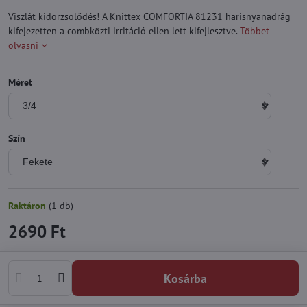
Viszlát kidörzsölődés! A Knittex COMFORTIA 81231 harisnyanadrág
kifejezetten a combközti irritáció ellen lett kifejlesztve.
Többet
olvasni
Méret
Szín
Raktáron
(
1
db)
2690 Ft
Kosárba