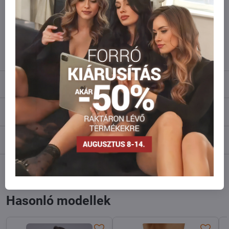
amennyi raktáron van?
Ne habozzon kapcsolatba lépni velünk, raktárra szállítjuk az árut!
info​@everlady​.eu
Leírás
Vélemények
0
Fórum
0
Facebook
Twitter
Bluesky
Pinterest
Reddit
LinkedIn
WhatsApp
E-
mail
Hasonló modellek