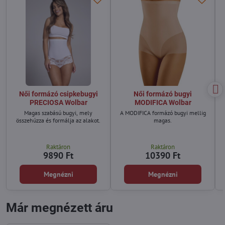
Női formázó csipkebugyi
Női formázó bugyi
PRECIOSA Wolbar
MODIFICA Wolbar
Magas szabású bugyi, mely
A MODIFICA formázó bugyi mellig
összehúzza és formálja az alakot.
magas.
Raktáron
Raktáron
9890 Ft
10390 Ft
Megnézni
Megnézni
Már megnézett áru