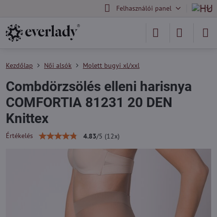
Felhasználói panel
Kezdőlap
Női alsók
Molett bugyi xl/xxl
Combdörzsölés elleni harisnya
COMFORTIA 81231 20 DEN
Knittex
Értékelés
4.83
/
5
(
12
x)