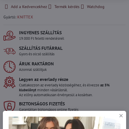
Add a Kedvencekhez
Termék kérdés
Watchdog
Gyártó:
KNITTEX
INGYENES SZÁLLÍTÁS
19.000 Ft feletti rendelésnél
SZÁLLÍTÁS FUTÁRRAL
Gyors és olcsó szállítás
ÁRUK RAKTÁRON
Azonnal szállítjuk
Legyen az everlady része
Csatlakozzon az everlady közösségéhez, és élvezze
az 5%
klubelőnyt
minden vásárlásnál.
Az előny automatikusan érvényesül a kosárban.
BIZTONSÁGOS FIZETÉS
Garantáltan biztonságos online fizetés
Szeretne több terméket rendelni mint