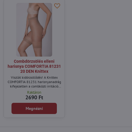
Combdörzsölés elleni
harisnya COMFORTIA 81231
20 DEN Knittex
Viszlát kidörzsölődés! A Knittex
COMFORTIA 81231 harisnyanadrág
kifejezetten a combközti irritáció
ellen lett kifejlesztve.
Raktáron
2690 Ft
Megnézni