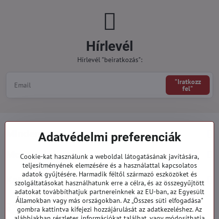
Hírlevél
Hírlevél "beiratkozás":
"Iratkozz
fel"
Minden a vásárlásról
Adatvédelmi preferenciák
Megrendelések
Cookie-kat használunk a weboldal látogatásának javítására,
teljesítményének elemzésére és a használattal kapcsolatos
adatok gyűjtésére. Harmadik féltől származó eszközöket és
Kategóriák
szolgáltatásokat használhatunk erre a célra, és az összegyűjtött
adatokat továbbíthatjuk partnereinknek az EU-ban, az Egyesült
Államokban vagy más országokban. Az „Összes süti elfogadása"
919 060 751
gombra kattintva kifejezi hozzájárulását az adatkezeléshez. Az
Hétfő - Péntek: 09:00 - 15:00 hod.
alábbiakban részletes információkat találhat, vagy módosíthatja