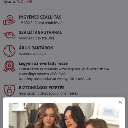
Gyártó:
WOLBAR
INGYENES SZÁLLÍTÁS
19.000 Ft feletti rendelésnél
SZÁLLÍTÁS FUTÁRRAL
Gyors és olcsó szállítás
ÁRUK RAKTÁRON
Azonnal szállítjuk
Legyen az everlady része
Csatlakozzon az everlady közösségéhez, és élvezze
az 5%
klubelőnyt
minden vásárlásnál.
Az előny automatikusan érvényesül a kosárban.
BIZTONSÁGOS FIZETÉS
Garantáltan biztonságos online fizetés
Szeretne több terméket rendelni mint
amennyi raktáron van?
Ne habozzon kapcsolatba lépni velünk, raktárra szállítjuk az árut!