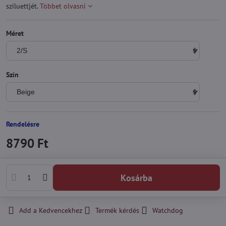
sziluettjét.
Többet olvasni
Méret
Szín
Rendelésre
8790 Ft
Kosárba
Add a Kedvencekhez
Termék kérdés
Watchdog