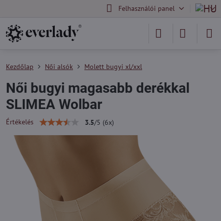
Felhasználói panel
Kezdőlap
Női alsók
Molett bugyi xl/xxl
Női bugyi magasabb derékkal
SLIMEA Wolbar
Értékelés
3.5
/
5
(
6
x)