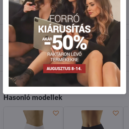
info​@everlady​.eu
Leírás
Vélemények
0
Fórum
0
Facebook
Twitter
Bluesky
Pinterest
Reddit
LinkedIn
WhatsApp
E-
mail
Hasonló modellek