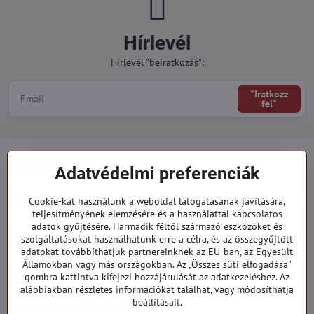
Hírlevél
Hírlevél "beiratkozás":
"Iratkozz
fel"
Minden a vásárlásról
Adatvédelmi preferenciák
Megrendelések
Cookie-kat használunk a weboldal látogatásának javítására,
teljesítményének elemzésére és a használattal kapcsolatos
adatok gyűjtésére. Harmadik féltől származó eszközöket és
Kategóriák
szolgáltatásokat használhatunk erre a célra, és az összegyűjtött
adatokat továbbíthatjuk partnereinknek az EU-ban, az Egyesült
Államokban vagy más országokban. Az „Összes süti elfogadása"
919 060 751
gombra kattintva kifejezi hozzájárulását az adatkezeléshez. Az
Hétfő - Péntek: 09:00 - 15:00 hod.
alábbiakban részletes információkat találhat, vagy módosíthatja
beállításait.
info​@everlady​.eu