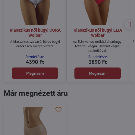
Klasszikus női bugyi CORA
Klasszikus női bugyi ELIA
Wolbar
Wolbar
b
A klasszikus szabású, bájos bugyi
Az ELIA varrat nélküli divatbugyi
érdekesen megtervezett.
lézerrel vágják, szabad vágási
technikával.
Rendelésre
Rendelésre
4390 Ft
3890 Ft
Megnézni
Megnézni
Már megnézett áru