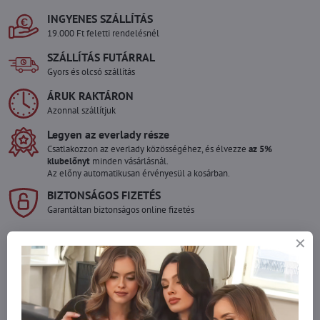
INGYENES SZÁLLÍTÁS
19.000 Ft feletti rendelésnél
SZÁLLÍTÁS FUTÁRRAL
Gyors és olcsó szállítás
ÁRUK RAKTÁRON
Azonnal szállítjuk
Legyen az everlady része
Csatlakozzon az everlady közösségéhez, és élvezze
az 5%
klubelőnyt
minden vásárlásnál.
Az előny automatikusan érvényesül a kosárban.
BIZTONSÁGOS FIZETÉS
Garantáltan biztonságos online fizetés
Szeretne több terméket rendelni mint
amennyi raktáron van?
Ne habozzon kapcsolatba lépni velünk, raktárra szállítjuk az árut!