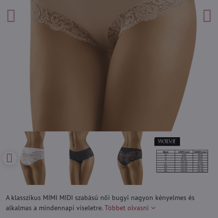
A klasszikus MIMI MIDI szabású női bugyi nagyon kényelmes és
alkalmas a mindennapi viseletre.
Többet olvasni