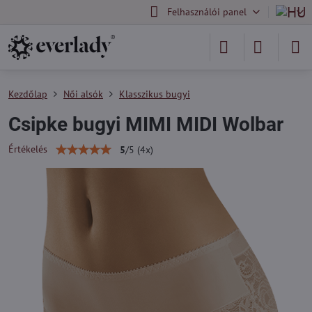
Felhasználói panel
Kezdőlap
Női alsók
Klasszikus bugyi
Csipke bugyi MIMI MIDI Wolbar
Értékelés
5
/
5
(
4
x)