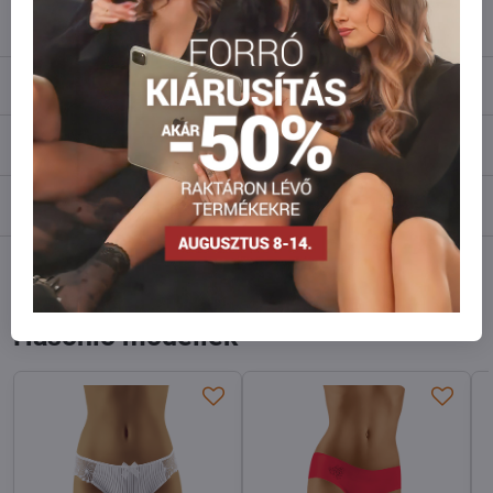
info​@everlady​.eu
Leírás
Vélemények
0
Fórum
0
Facebook
Twitter
Bluesky
Pinterest
Reddit
LinkedIn
WhatsApp
E-
mail
Hasonló modellek