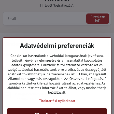
Hírlevél "beiratkozás":
"Iratkozz
fel"
Minden a vásárlásról
Adatvédelmi preferenciák
Megrendelések
Cookie-kat használunk a weboldal látogatásának javítására,
teljesítményének elemzésére és a használattal kapcsolatos
adatok gyűjtésére. Harmadik féltől származó eszközöket és
Kategóriák
szolgáltatásokat használhatunk erre a célra, és az összegyűjtött
adatokat továbbíthatjuk partnereinknek az EU-ban, az Egyesült
Államokban vagy más országokban. Az „Összes süti elfogadása"
919 060 751
gombra kattintva kifejezi hozzájárulását az adatkezeléshez. Az
Hétfő - Péntek: 09:00 - 15:00 hod.
alábbiakban részletes információkat találhat, vagy módosíthatja
beállításait.
info​@everlady​.eu
Non stop ( 24/7 )
Titoktartási nyilatkozat