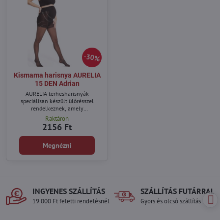
30%
Kismama harisnya AURELIA
15 DEN Adrian
AURELIA terhesharisnyák
speciálisan készült ülőrésszel
rendelkeznek, amely
alkalmazkodik a terhes hasához.
Raktáron
2156 Ft
Megnézni
INGYENES SZÁLLÍTÁS
SZÁLLÍTÁS FUTÁRRAL
19.000 Ft feletti rendelésnél
Gyors és olcsó szállítás