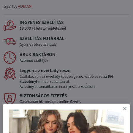
Gyártó:
ADRIAN
INGYENES SZÁLLÍTÁS
19.000 Ft feletti rendelésnél
SZÁLLÍTÁS FUTÁRRAL
Gyors és olcsó szállítás
ÁRUK RAKTÁRON
Azonnal szállítjuk
Legyen az everlady része
Csatlakozzon az everlady közösségéhez, és élvezze
az 5%
klubelőnyt
minden vásárlásnál.
Az előny automatikusan érvényesül a kosárban.
BIZTONSÁGOS FIZETÉS
Garantáltan biztonságos online fizetés
Szeretne több terméket rendelni mint
amennyi raktáron van?