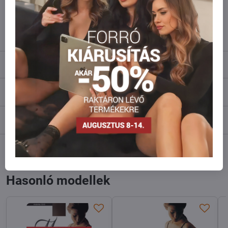
Ne habozzon kapcsolatba lépni velünk, raktárra szállítjuk az árut!
info​@everlady​.eu
Leírás
Vélemények
0
Fórum
0
Facebook
Twitter
Bluesky
Pinterest
Reddit
LinkedIn
WhatsApp
E-
mail
Hasonló modellek