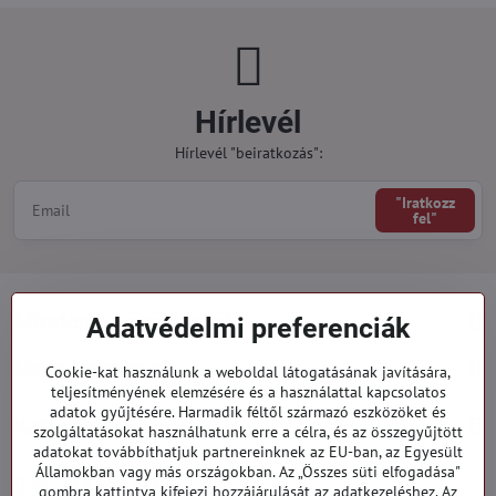
Hírlevél
Hírlevél "beiratkozás":
"Iratkozz
fel"
Minden a vásárlásról
Adatvédelmi preferenciák
Megrendelések
Cookie-kat használunk a weboldal látogatásának javítására,
teljesítményének elemzésére és a használattal kapcsolatos
adatok gyűjtésére. Harmadik féltől származó eszközöket és
Kategóriák
szolgáltatásokat használhatunk erre a célra, és az összegyűjtött
adatokat továbbíthatjuk partnereinknek az EU-ban, az Egyesült
Államokban vagy más országokban. Az „Összes süti elfogadása"
919 060 751
gombra kattintva kifejezi hozzájárulását az adatkezeléshez. Az