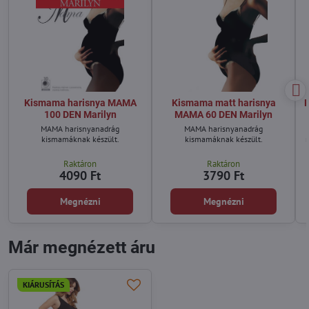
Kismama harisnya MAMA
Kismama matt harisnya
100 DEN Marilyn
MAMA 60 DEN Marilyn
MAMA harisnyanadrág
MAMA harisnyanadrág
kismamáknak készült.
kismamáknak készült.
m
Raktáron
Raktáron
4090 Ft
3790 Ft
Megnézni
Megnézni
Már megnézett áru
KIÁRUSÍTÁS