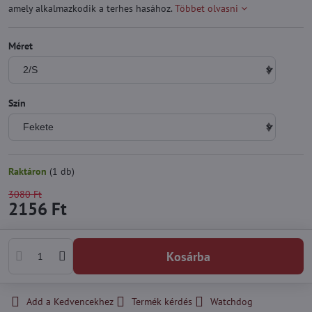
amely alkalmazkodik a terhes hasához.
Többet olvasni
Méret
Szín
Raktáron
(
1
db)
3080 Ft
2156 Ft
Kosárba
Add a Kedvencekhez
Termék kérdés
Watchdog